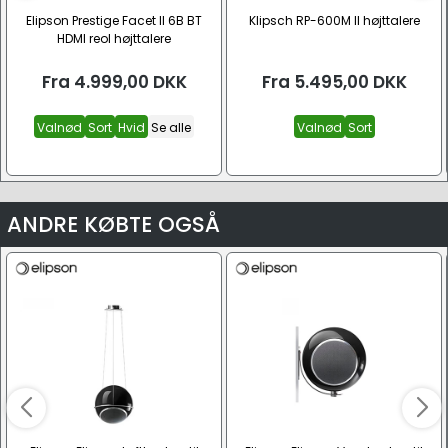
Elipson Prestige Facet II 6B BT
Klipsch RP-600M II højttalere
HDMI reol højttalere
Fra
4.999,00
DKK
Fra
5.495,00
DKK
Valnød
Sort
Hvid
Se alle
Valnød
Sort
ANDRE KØBTE OGSÅ