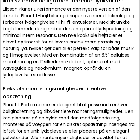
Ikonisk fransk design med forbedret lydkvalitet:
Elipson Planet L Performance er den nyeste version af den
ikoniske Planet L-højttaler og bringer avanceret teknologi og
forbedret lydgengivelse til hi-fi-entusiaster. Med sit unikke
kugleformede design sikrer den en optimal lydspredning og
minimal intern resonans. Den nye koaksiale højttaler er
blevet optimeret for at levere endnu mere præcis og
naturlig lyd, hvilket gør den til et perfekt valg for både musik
og filmoplevelser. Med en kombination af en 6,5” cellulose-
membran og en 1” silkedome-diskant, optimeret med
waveguide og neodymium-magnet, opnår du en
lydoplevelse i særklasse.
Fleksible monteringsmuligheder til enhver
opsætning:
Planet L Performance er designet til at passe ind i enhver
boligindretning og tilbyder flere monteringsmuligheder. Den
kan placeres på en hylde med den medfølgende ring,
monteres på væggen for en diskret opsætning, hænges fra
loftet for en unik lydoplevelse eller placeres på en elegant
gulvstander. Alle monteringsmuligheder er udviklet for at