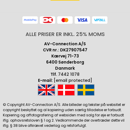
ALLE PRISER ER INKL. 25% MOMS
AV-Connection A/S
CVR nr.: DK27907547
Kærvej 71-73
6400 Sønderborg
Danmark
Tlf.
7442 1078
E-mail:
[email protected]
© Copyright AV-Connection A/S. Alle billeder og tekster på websitet er
copyright beskyttet og al kopiering uden særlig tilladelse er forbudt.
Kopiering og affotografering af websiden med salg for øje er forbudt
iflg. ophavsretsloven § 1 og 2. Vedkommende der overtræder dette vil
iflg. § 38 blive afkrævet vederlag og retsforfulgt.