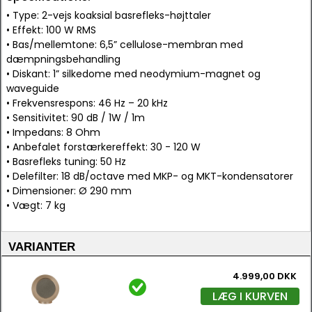
• Type: 2-vejs koaksial basrefleks-højttaler
• Effekt: 100 W RMS
• Bas/mellemtone: 6,5” cellulose-membran med
dæmpningsbehandling
• Diskant: 1” silkedome med neodymium-magnet og
waveguide
• Frekvensrespons: 46 Hz – 20 kHz
• Sensitivitet: 90 dB / 1W / 1m
• Impedans: 8 Ohm
• Anbefalet forstærkereffekt: 30 - 120 W
• Basrefleks tuning: 50 Hz
• Delefilter: 18 dB/octave med MKP- og MKT-kondensatorer
• Dimensioner: Ø 290 mm
• Vægt: 7 kg
VARIANTER
4.999,00 DKK
LÆG I KURVEN