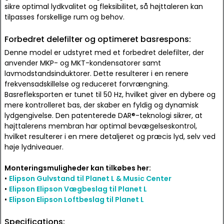
sikre optimal lydkvalitet og fleksibilitet, så højttaleren kan
tilpasses forskellige rum og behov.
Forbedret delefilter og optimeret basrespons:
Denne model er udstyret med et forbedret delefilter, der
anvender MKP- og MKT-kondensatorer samt
lavmodstandsinduktorer. Dette resulterer i en renere
frekvensadskillelse og reduceret forvrængning.
Basrefleksporten er tunet til 50 Hz, hvilket giver en dybere og
mere kontrolleret bas, der skaber en fyldig og dynamisk
lydgengivelse. Den patenterede DAR®-teknologi sikrer, at
højttalerens membran har optimal bevægelseskontrol,
hvilket resulterer i en mere detaljeret og præcis lyd, selv ved
høje lydniveauer.
Monteringsmuligheder kan tilkøbes her:
•
Elipson Gulvstand til Planet L & Music Center
•
Elipson Elipson Vægbeslag til Planet L
•
Elipson Elipson Loftbeslag til Planet L
Specifications: