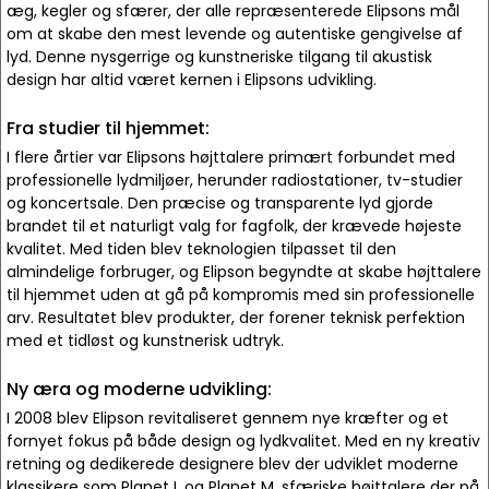
æg, kegler og sfærer, der alle repræsenterede Elipsons mål
om at skabe den mest levende og autentiske gengivelse af
lyd. Denne nysgerrige og kunstneriske tilgang til akustisk
design har altid været kernen i Elipsons udvikling.
Fra studier til hjemmet:
I flere årtier var Elipsons højttalere primært forbundet med
professionelle lydmiljøer, herunder radiostationer, tv-studier
og koncertsale. Den præcise og transparente lyd gjorde
brandet til et naturligt valg for fagfolk, der krævede højeste
kvalitet. Med tiden blev teknologien tilpasset til den
almindelige forbruger, og Elipson begyndte at skabe højttalere
til hjemmet uden at gå på kompromis med sin professionelle
arv. Resultatet blev produkter, der forener teknisk perfektion
med et tidløst og kunstnerisk udtryk.
Ny æra og moderne udvikling:
I 2008 blev Elipson revitaliseret gennem nye kræfter og et
fornyet fokus på både design og lydkvalitet. Med en ny kreativ
retning og dedikerede designere blev der udviklet moderne
klassikere som Planet L og Planet M, sfæriske højttalere der på