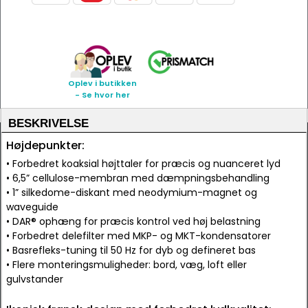
Oplev i butikken
- Se hvor her
BESKRIVELSE
Højdepunkter:
• Forbedret koaksial højttaler for præcis og nuanceret lyd
• 6,5” cellulose-membran med dæmpningsbehandling
• 1” silkedome-diskant med neodymium-magnet og
waveguide
• DAR® ophæng for præcis kontrol ved høj belastning
• Forbedret delefilter med MKP- og MKT-kondensatorer
• Basrefleks-tuning til 50 Hz for dyb og defineret bas
• Flere monteringsmuligheder: bord, væg, loft eller
gulvstander