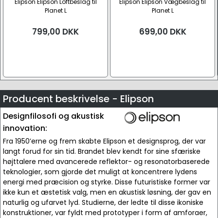
Elipson Elipson Loftbeslag til
Elipson Elipson Vægbeslag til
Planet L
Planet L
799,00
DKK
699,00
DKK
Producent beskrivelse - Elipson
Designfilosofi og akustisk
innovation:
Fra 1950’erne og frem skabte Elipson et designsprog, der var
langt forud for sin tid. Brandet blev kendt for sine sfæriske
højttalere med avancerede reflektor- og resonatorbaserede
teknologier, som gjorde det muligt at koncentrere lydens
energi med præcision og styrke. Disse futuristiske former var
ikke kun et æstetisk valg, men en akustisk løsning, der gav en
naturlig og ufarvet lyd. Studierne, der ledte til disse ikoniske
konstruktioner, var fyldt med prototyper i form af amforaer,