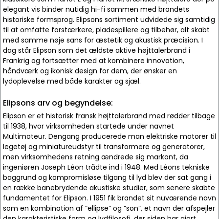
elegant vis binder nutidig hi-fi sammen med brandets
historiske formsprog. Elipsons sortiment udvidede sig samtidig
til at omfatte forstærkere, pladespillere og tilbehør, alt skabt
med samme nøje sans for æstetik og akustisk præcision. I
dag står Elipson som det ældste aktive højttalerbrand i
Frankrig og fortsætter med at kombinere innovation,
håndværk og ikonisk design for dem, der ønsker en
lydoplevelse med både karakter og sjæl.
Elipsons arv og begyndelse:
Elipson er et historisk fransk højttalerbrand med rødder tilbage
til 1938, hvor virksomheden startede under navnet
Multimoteur. Dengang producerede man elektriske motorer til
legetøj og miniatureudstyr til transformere og generatorer,
men virksomhedens retning ændrede sig markant, da
ingeniøren Joseph Léon trådte ind i 1948. Med Léons tekniske
baggrund og kompromisløse tilgang til lyd blev der sat gang i
en række banebrydende akustiske studier, som senere skabte
fundamentet for Elipson. I 1951 fik brandet sit nuværende navn
som en kombination af ”ellipse” og ”son”, et navn der afspejler
den karakteristiske form og lydfilosofi, der siden har gjort