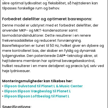
sikre optimal lydkvalitet og fleksibilitet, så højttaleren kan
tilpasses forskellige rum og behov.
Forbedret delefilter og optimeret basrespons:
Denne model er udstyret med et forbedret delefilter, der
anvender MKP- og MKT-kondensatorer samt
lavmodstandsinduktorer. Dette resulterer i en renere
frekvensadskillelse og reduceret forvrængning.
Basrefleksporten er tunet til 50 Hz, hvilket giver en dybere og
mere kontrolleret bas, der skaber en fyldig og dynamisk
lydgengivelse. Den patenterede DAR®-teknologi sikrer, at
højttalerens membran har optimal bevægelseskontrol,
hvilket resulterer i en mere detaljeret og præcis lyd, selv ved
høje lydniveauer.
Monteringsmuligheder kan tilkøbes her:
•
Elipson Gulvstand til Planet L & Music Center
•
Elipson Elipson Vægbeslag til Planet L
•
Elipson Elipson Loftbeslag til Planet L
Specifications: