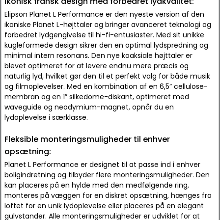
Ikonisk fransk design med forbedret lydkvalitet:
Elipson Planet L Performance er den nyeste version af den
ikoniske Planet L-højttaler og bringer avanceret teknologi og
forbedret lydgengivelse til hi-fi-entusiaster. Med sit unikke
kugleformede design sikrer den en optimal lydspredning og
minimal intern resonans. Den nye koaksiale højttaler er
blevet optimeret for at levere endnu mere præcis og
naturlig lyd, hvilket gør den til et perfekt valg for både musik
og filmoplevelser. Med en kombination af en 6,5” cellulose-
membran og en 1” silkedome-diskant, optimeret med
waveguide og neodymium-magnet, opnår du en
lydoplevelse i særklasse.
Fleksible monteringsmuligheder til enhver
opsætning:
Planet L Performance er designet til at passe ind i enhver
boligindretning og tilbyder flere monteringsmuligheder. Den
kan placeres på en hylde med den medfølgende ring,
monteres på væggen for en diskret opsætning, hænges fra
loftet for en unik lydoplevelse eller placeres på en elegant
gulvstander. Alle monteringsmuligheder er udviklet for at