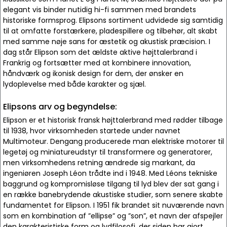
elegant vis binder nutidig hi-fi sammen med brandets
historiske formsprog. Elipsons sortiment udvidede sig samtidig
til at omfatte forstærkere, pladespillere og tilbehør, alt skabt
med samme nøje sans for æstetik og akustisk præcision. I
dag står Elipson som det ældste aktive højttalerbrand i
Frankrig og fortsætter med at kombinere innovation,
håndværk og ikonisk design for dem, der ønsker en
lydoplevelse med både karakter og sjæl.
Elipsons arv og begyndelse:
Elipson er et historisk fransk højttalerbrand med rødder tilbage
til 1938, hvor virksomheden startede under navnet
Multimoteur. Dengang producerede man elektriske motorer til
legetøj og miniatureudstyr til transformere og generatorer,
men virksomhedens retning ændrede sig markant, da
ingeniøren Joseph Léon trådte ind i 1948. Med Léons tekniske
baggrund og kompromisløse tilgang til lyd blev der sat gang i
en række banebrydende akustiske studier, som senere skabte
fundamentet for Elipson. I 1951 fik brandet sit nuværende navn
som en kombination af ”ellipse” og ”son”, et navn der afspejler
den karakteristiske form og lydfilosofi, der siden har gjort