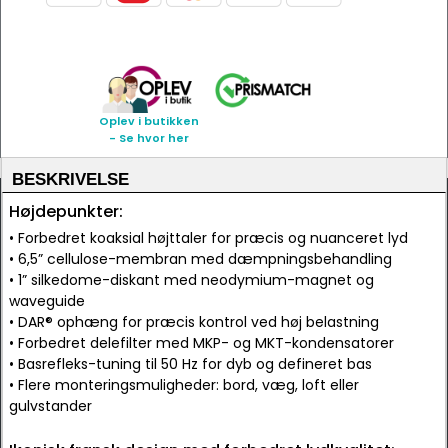
Oplev i butikken
- Se hvor her
BESKRIVELSE
Højdepunkter:
• Forbedret koaksial højttaler for præcis og nuanceret lyd
• 6,5” cellulose-membran med dæmpningsbehandling
• 1” silkedome-diskant med neodymium-magnet og
waveguide
• DAR® ophæng for præcis kontrol ved høj belastning
• Forbedret delefilter med MKP- og MKT-kondensatorer
• Basrefleks-tuning til 50 Hz for dyb og defineret bas
• Flere monteringsmuligheder: bord, væg, loft eller
gulvstander