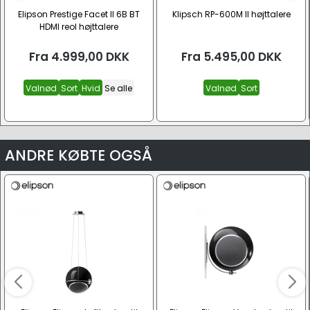
Elipson Prestige Facet II 6B BT
Klipsch RP-600M II højttalere
HDMI reol højttalere
Fra
4.999,00
DKK
Fra
5.495,00
DKK
Valnød
Sort
Hvid
Se alle
Valnød
Sort
ANDRE KØBTE OGSÅ