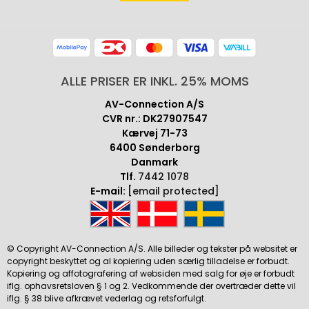
ALLE PRISER ER INKL. 25% MOMS
AV-Connection A/S
CVR nr.: DK27907547
Kærvej 71-73
6400 Sønderborg
Danmark
Tlf.
7442 1078
E-mail:
[email protected]
© Copyright AV-Connection A/S. Alle billeder og tekster på websitet er
copyright beskyttet og al kopiering uden særlig tilladelse er forbudt.
Kopiering og affotografering af websiden med salg for øje er forbudt
iflg. ophavsretsloven § 1 og 2. Vedkommende der overtræder dette vil
iflg. § 38 blive afkrævet vederlag og retsforfulgt.