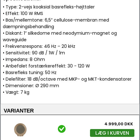
• Type: 2-vejs koaksial basrefleks-højttaler
• Effekt: 100 W RMS
• Bas/mellemtone: 6,5” cellulose-membran med
dæmpningsbehandling
• Diskant: 1” silkedome med neodymium-magnet og
waveguide
• Frekvensrespons: 46 Hz – 20 kHz
• Sensitivitet: 90 dB / 1W / 1m
• Impedans: 8 Ohm
• Anbefalet forstærkereffekt: 30 - 120 W
• Basrefleks tuning: 50 Hz
• Delefilter: 18 dB/octave med MKP- og MKT-kondensatorer
• Dimensioner: Ø 290 mm
• Vægt: 7 kg
VARIANTER
4.999,00 DKK
LÆG I KURVEN