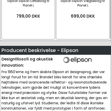
Elipson Elipson Loftbeslag til
Elipson Elipson Vægbeslag til
Planet L
Planet L
799,00
DKK
699,00
DKK
Producent beskrivelse - Elipson
Designfilosofi og akustisk
innovation:
Fra 1950’erne og frem skabte Elipson et designsprog, der var
langt forud for sin tid. Brandet blev kendt for sine sfæriske
højttalere med avancerede reflektor- og resonatorbaserede
teknologier, som gjorde det muligt at koncentrere lydens
energi med præcision og styrke. Disse futuristiske former var
ikke kun et æstetisk valg, men en akustisk løsning, der gav en
naturlig og ufarvet lyd. Studierne, der ledte til disse ikoniske
konstruktioner, var fyldt med prototyper i form af amforaer,