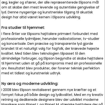
æg, kegler og sfærer, der alle repræsenterede Elipsons mål
om at skabe den mest levende og autentiske gengivelse af
lyd. Denne nysgerrige og kunstneriske tilgang til akustisk
design har altid været kernen i Elipsons udvikling.
Fra studier til hjemmet:
I flere årtier var Elipsons højttalere primært forbundet med
professionelle lydmiljøer, herunder radiostationer, tv-studier
og koncertsale. Den præcise og transparente lyd gjorde
brandet til et naturligt valg for fagfolk, der krævede højeste
kvalitet. Med tiden blev teknologien tilpasset til den
almindelige forbruger, og Elipson begyndte at skabe højttalere
til hjemmet uden at gå på kompromis med sin professionelle
arv. Resultatet blev produkter, der forener teknisk perfektion
med et tidløst og kunstnerisk udtryk.
Ny æra og moderne udvikling:
I 2008 blev Elipson revitaliseret gennem nye kræfter og et
fornyet fokus på både design og lydkvalitet. Med en ny kreativ
retning og dedikerede designere blev der udviklet moderne
klassikere som Planet L og Planet M, sfæriske højttalere der på