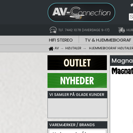
TLF. 7442 1078 (HVERDAGE 9-17)
HUR
HIFI STEREO
TV & HJEMMEBIOGRAF
AV
HØJTALER
HJEMMEBIOGRAF HØJTALE
Magnat
VI SAMLER PÅ GLADE KUNDER
VAREMÆRKER / BRANDS