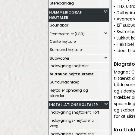
Stereoanlæg
• THX Ultr
HJEMMEBIOGRAF
• Dolby A
HØJTALER
• Avancer
• 12" sub
Soundbar
• Switchba
Fronthøjttaler (LCR)
• Lukket k
Centerhøjttaler
• Fleksibel
Surround højttaler
• Ideel ti
Subwoofer
Biografo
Indbygningshøjttaler
Magnat Ci
Surround højttalersæt
tiltænkt 
Surroundanlæg
både som 
Højttaler ophæng og
og sidest
stander
trækker di
spændinge
INSTALLATIONSHØJTALER
og skaber
Indbygningshøjttaler til loft
for at sik
Indbygnings-højttaler til
væg
Kraftful
Indbygnings-højttaler til