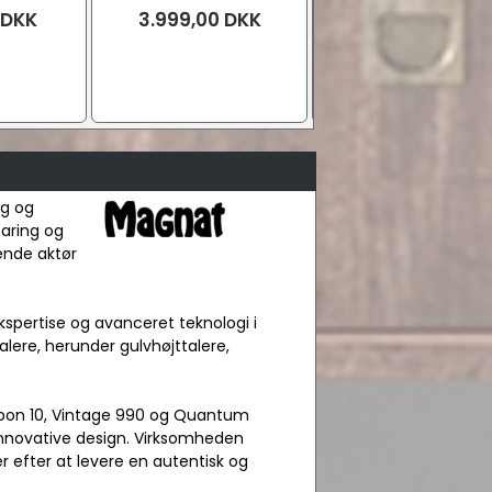
DKK
3.999,00
DKK
Fra
3.795,00
DK
Sort / Espresso
Hvid / La
ng og
faring og
ende aktør
kspertise og avanceret teknologi i
alere, herunder gulvhøjttalere,
bbon 10, Vintage 990 og Quantum
 innovative design. Virksomheden
 efter at levere en autentisk og