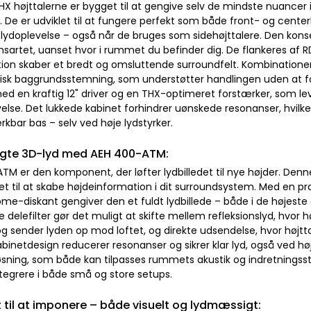
HX højttalerne er bygget til at gengive selv de mindste nuance
 De er udviklet til at fungere perfekt som både front- og center
lydoplevelse – også når de bruges som sidehøjttalere. Den konsek
nsartet, uanset hvor i rummet du befinder dig. De flankeres af R
tion skaber et bredt og omsluttende surroundfelt. Kombinationen 
isk baggrundsstemning, som understøtter handlingen uden at for
d en kraftig 12" driver og en THX-optimeret forstærker, som le
else. Det lukkede kabinet forhindrer uønskede resonanser, hvilke
kbar bas – selv ved høje lydstyrker.
gte 3D-lyd med AEH 400-ATM:
M er den komponent, der løfter lydbilledet til nye højder. Denne 
t til at skabe højdeinformation i dit surroundsystem. Med en præ
e-diskant gengiver den et fuldt lydbillede – både i de højeste o
 delefilter gør det muligt at skifte mellem refleksionslyd, hvor
og sender lyden op mod loftet, og direkte udsendelse, hvor højtt
abinetdesign reducerer resonanser og sikrer klar lyd, også ved h
 løsning, som både kan tilpasses rummets akustik og indretningss
tegrere i både små og store setups.
 til at imponere – både visuelt og lydmæssigt: