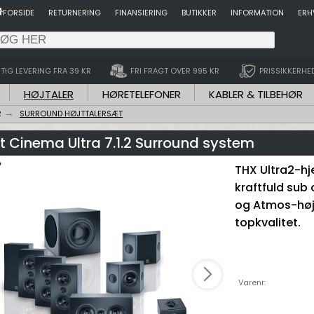
FORSIDE
RETURNERING
FINANSIERING
BUTIKKER
INFORMATION
ERH
TIG LEVERING FRA 39 KR
FRI FRAGT OVER 995 KR
PRISSIKKERHE
HØJTALER
HØRETELEFONER
KABLER & TILBEHØR
R
SURROUND HØJTTALERSÆT
 Cinema Ultra 7.1.2 Surround system
THX Ultra2-h
kraftfuld sub 
og Atmos-højtt
topkvalitet.
Varenr: