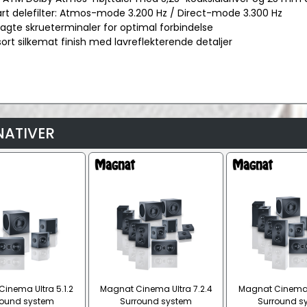
art delefilter: Atmos-mode 3.200 Hz / Direct-mode 3.300 Hz
lagte skrueterminaler for optimal forbindelse
sort silkemat finish med lavreflekterende detaljer
NATIVER
inema Ultra 5.1.2
Magnat Cinema Ultra 7.2.4
Magnat Cinema U
round system
Surround system
Surround s