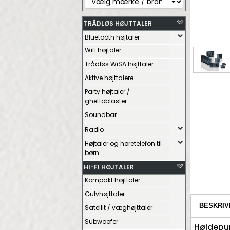
TRÅDLØS HØJTTALER
Bluetooth højtaler
Wifi højtaler
Trådløs WiSA højttaler
Aktive højttalere
Party højtaler /
ghettoblaster
Soundbar
Radio
Højtaler og høretelefon til
børn
HI-FI HØJTALER
Kompakt højttaler
Gulvhøjttaler
BESKRIV
Satellit / væghøjttaler
Subwoofer
Højdepu