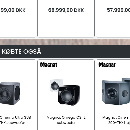
999,00
DKK
68.999,00
DKK
57.999,0
 KØBTE OGSÅ
Cinema Ultra SUB
Magnat Omega CS 12
Magnat Cinema
THX subwoofer
subwoofer
200-THX højt