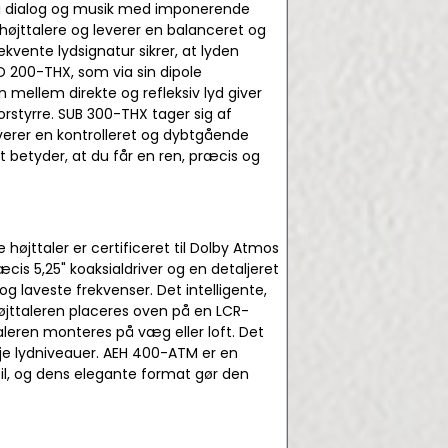
r i dialog og musik med imponerende
højttalere og leverer en balanceret og
vente lydsignatur sikrer, at lyden
D 200-THX, som via sin dipole
mellem direkte og refleksiv lyd giver
styrre. SUB 300-THX tager sig af
verer en kontrolleret og dybtgående
t betyder, at du får en ren, præcis og
højttaler er certificeret til Dolby Atmos
cis 5,25" koaksialdriver og en detaljeret
g laveste frekvenser. Det intelligente,
 højttaleren placeres oven på en LCR-
aleren monteres på væg eller loft. Det
øje lydniveauer. AEH 400-ATM er en
til, og dens elegante format gør den