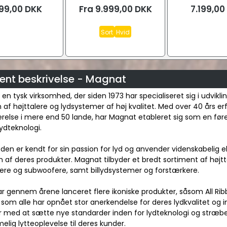
999,00
DKK
Fra
9.999,00
DKK
7.199,00
Sort
Hvid
ent beskrivelse - Magnat
en tysk virksomhed, der siden 1973 har specialiseret sig i udvikli
 af højttalere og lydsystemer af høj kvalitet. Med over 40 års er
relse i mere end 50 lande, har Magnat etableret sig som en før
lydteknologi.
en er kendt for sin passion for lyd og anvender videnskabelig e
n af deres produkter. Magnat tilbyder et bredt sortiment af højtt
lere og subwoofere, samt billydsystemer og forstærkere.
r gennem årene lanceret flere ikoniske produkter, såsom All Ri
 som alle har opnået stor anerkendelse for deres lydkvalitet og
 med at sætte nye standarder inden for lydteknologi og stræber
lig lytteoplevelse til deres kunder.