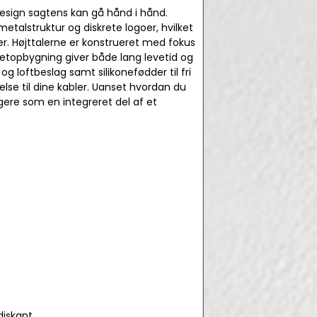
design sagtens kan gå hånd i hånd.
metalstruktur og diskrete logoer, hvilket
. Højttalerne er konstrueret med fokus
netopbygning giver både lang levetid og
g loftbeslag samt silikonefødder til fri
else til dine kabler. Uanset hvordan du
gere som en integreret del af et
diskant