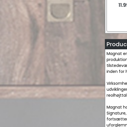
11.
Produc
Magnat er 
produktion
tilstedevæ
inden for 
Virksomhed
udviklinge
reolhøjtta
Magnat ha
Signature,
fortsætter
uforglemme