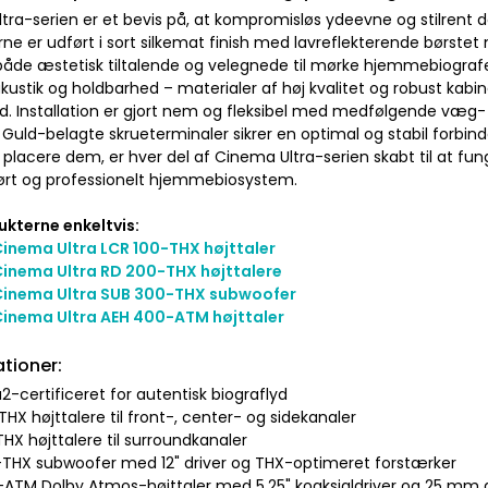
tra-serien er et bevis på, at kompromisløs ydeevne og stilrent 
ne er udført i sort silkemat finish med lavreflekterende børstet 
åde æstetisk tiltalende og velegnede til mørke hjemmebiografer
kustik og holdbarhed – materialer af høj kvalitet og robust kabi
d. Installation er gjort nem og fleksibel med medfølgende væg- o
 Guld-belagte skrueterminaler sikrer en optimal og stabil forbind
placere dem, er hver del af Cinema Ultra-serien skabt til at fun
rt og professionelt hjemmebiosystem.
kterne enkeltvis:
inema Ultra LCR 100-THX højttaler
inema Ultra RD 200-THX højttalere
inema Ultra SUB 300-THX subwoofer
inema Ultra AEH 400-ATM højttaler
ationer:
a2-certificeret for autentisk biograflyd
THX højttalere til front-, center- og sidekanaler
HX højttalere til surroundkanaler
-THX subwoofer med 12" driver og THX-optimeret forstærker
-ATM Dolby Atmos-højttaler med 5,25" koaksialdriver og 25 mm 