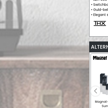
• Switchb
• Guld-be
• Elegant 
ALTER
Magnat C
Sur