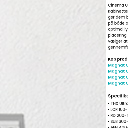
Cinema Ul
Kabinetter
gør dem b
på både a
optimal ly
placering.
vælger at 
gennemfø
Køb produ
Magnat C
Magnat C
Magnat C
Magnat C
Specifik
• THX Ultr
• LCR 100-
• RD 200-T
• SUB 300
• AEH 400