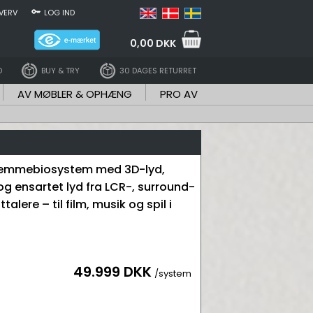
VERV
LOG IND
0,00 DKK
D
BUY & TRY
30 DAGES RETURRET
AV MØBLER & OPHÆNG
PRO AV
jemmebiosystem med 3D-lyd,
og ensartet lyd fra LCR-, surround-
alere – til film, musik og spil i
49.999 DKK
/system