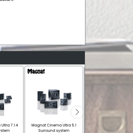
ltra 7.1.4
Magnat Cinema Ultra 5.1
SVS Prime Satellite 5.1
ystem
Surround system
højttalersystem