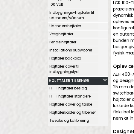
LCR 100-T
100 Volt
præcision.
Indbygnings-højttaler til
dynamisk 
udendørs/vådrum
opleves e
Udendørshøjtaler
konfigura
en autent
Væghøjttaler
bunden me
Pendelhøjttaler
basgengiv
Installations subwoofer
fysisk mær
Højttaler backbox
Oplev æ
Højttaler cover til
indbygningslyd
AEH 400-AT
og designe
HØJTTALER TILBEHØR
25 mm dom
Hi-Fi højttaler beslag
switchbare
Hi-Fi højttaler standere
højttaler 
Højttaler cover og taske
lukkede k
fleksibel
Højttalerkabler og tilbehør
nem at in
Tweaks og kalibrering
Designet