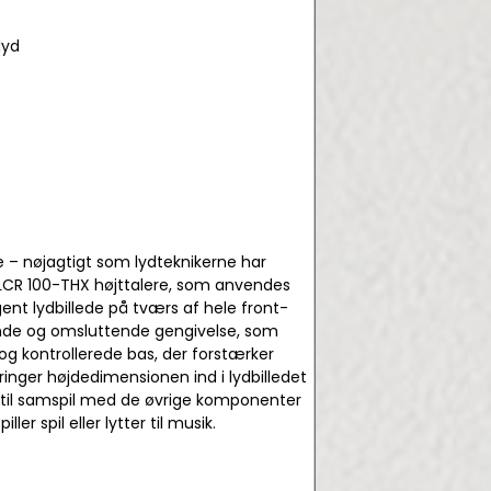
lyd
 – nøjagtigt som lydteknikerne har
 LCR 100-THX højttalere, som anvendes
ent lydbillede på tværs af hele front-
ende og omsluttende gengivelse, som
og kontrollerede bas, der forstærker
ger højdedimensionen ind i lydbilledet
t til samspil med de øvrige komponenter
er spil eller lytter til musik.