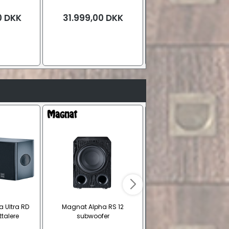
0
DKK
31.999,00
DKK
Fra
11.999,00
DK
Ask, sort
Sort højglan
 Ultra RD
Magnat Alpha RS 12
JBL 245C Stage 2
talere
subwoofer
centerhøjttaler