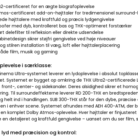
a2-certificeret for en ægte biografoplevelse
tmos-certificeret add-on-højttaler for tredimensionel surround-
ede højttalere med kraftfuld og præcis lydgengivelse
woofer med dyb, kontrolleret bas og THX-optimeret forstærker
rt delefilter til refleksion eller direkte udsendelse
abinetdesign sikrer støjfri gengivelse ved høje niveauer
 og stilren installation til væg, loft eller højttalerplacering
l både film, musik og gaming
plevelse i særklasse:
nema Ultra-systemet leverer en lydoplevelse i absolut topklasse
det. Systemet er bygget op omkring de THX Ultra2-certificerede
front-, center- og sidekanaler. Deres alsidighed sikrer et homog
yring. Til surroundeffekterne leverer RD 200-THX en bredtspred
g helt ind i handlingen. SUB 300-THX står for den dybe, præcise 
n i enhver scene. Systemet afrundes med AEH 400-ATM, der brin
 en komplet Dolby Atmos-oplevelse. Hver højttaler er finjustere
re en detaljeret og kraftfuld gengivelse – uanset om du ser film, spill
d lyd med præcision og kontrol: