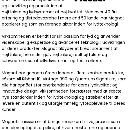
sig i udvikling og produktion af
højttalere og lydsystemer af høj kvalitet. Med over 40 års
erfaring og tilstedeværelse i mere end 50 lande, har Magnat
etableret sig som en førende aktør inden for lydteknologi.
Virksomheden er kendt for sin passion for lyd og anvender
videnskabelig ekspertise og avanceret teknologi i udviklingen
af deres produkter. Magnat tilbyder et bredt sortiment af
højttalere, herunder gulvhøjttalere, reolhøjttalere og
subwoofere, samt billydsystemer og forstærkere.
Magnat har gennem årene lanceret flere ikoniske produkter,
såsom All Ribbon 10, Vintage 990 og Quantum Signature, som
alle har opnået stor anerkendelse for deres lydkvalitet og
innovative design. Virksomheden fortsætter med at sætte
nye standarder inden for lydteknologi og stræber efter at
levere en autentisk og uforglemmelig lytteoplevelse til deres
kunder.
Magnats mission er at bringe musikken til live, præcis som
den blev optaget, og sikre, at hver eneste tone og nuance