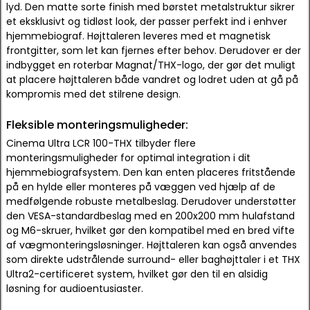
lyd. Den matte sorte finish med børstet metalstruktur sikrer
et eksklusivt og tidløst look, der passer perfekt ind i enhver
hjemmebiograf. Højttaleren leveres med et magnetisk
frontgitter, som let kan fjernes efter behov. Derudover er der
indbygget en roterbar Magnat/THX-logo, der gør det muligt
at placere højttaleren både vandret og lodret uden at gå på
kompromis med det stilrene design.
Fleksible monteringsmuligheder:
Cinema Ultra LCR 100-THX tilbyder flere
monteringsmuligheder for optimal integration i dit
hjemmebiografsystem. Den kan enten placeres fritstående
på en hylde eller monteres på væggen ved hjælp af de
medfølgende robuste metalbeslag. Derudover understøtter
den VESA-standardbeslag med en 200x200 mm hulafstand
og M6-skruer, hvilket gør den kompatibel med en bred vifte
af vægmonteringsløsninger. Højttaleren kan også anvendes
som direkte udstrålende surround- eller baghøjttaler i et THX
Ultra2-certificeret system, hvilket gør den til en alsidig
løsning for audioentusiaster.