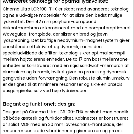
Avanceret teknologi for optimal lydkvalitet:
Cinema Ultra LCR 100-THX er skabt med avanceret teknologi
og nøje udvalgte materialer for at sikre den bedst mulige
lydkvalitet. Den 42 mm polyfibre-compound
diskantmembran er kombineret med en computeroptimeret
Waveguide-frontplade, der sikrer en bred og jævn
lydspredning. Det kraftige neodymium-magnetsystem giver
enestående effektivitet og dynamik, mens den
specialudviklede delefilter-teknologi sikrer optimal samspil
mellem højttalerens enheder. De to 17 cm bas/mellemtone-
enheder er konstrueret med en rigid sandwich-membran af
aluminium og keramik, hvilket giver en præcis og dynamisk
gengivelse uden forvrængning. Den robuste aluminiumskurv
er designet til at minimere resonanser og sikre en præcis
basgengivelse selv ved høje lydniveauer.
Elegant og funktionelt design:
Designet på Cinema Ultra LCR 100-THX er skabt med henblik
på både æstetik og funktionalitet. Kabinettet er konstrueret
af solidt MDF med en 30 mm lavresonans-frontplade, der
reducerer uønskede vibrationer og giver en ren og præcis