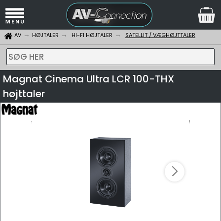
AV
HØJTALER
HI-FI HØJTALER
SATELLIT / VÆGHØJTTALER
SØG HER
Magnat Cinema Ultra LCR 100-THX
højttaler