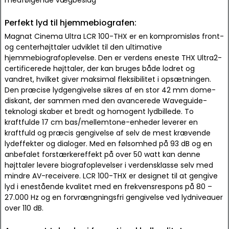
medfølgende vægbeslag
Perfekt lyd til hjemmebiografen:
Magnat Cinema Ultra LCR 100-THX er en kompromisløs front-
og centerhøjttaler udviklet til den ultimative
hjemmebiografoplevelse. Den er verdens eneste THX Ultra2-
certificerede højttaler, der kan bruges både lodret og
vandret, hvilket giver maksimal fleksibilitet i opsætningen.
Den præcise lydgengivelse sikres af en stor 42 mm dome-
diskant, der sammen med den avancerede Waveguide-
teknologi skaber et bredt og homogent lydbillede. To
kraftfulde 17 cm bas/mellemtone-enheder leverer en
kraftfuld og præcis gengivelse af selv de mest krævende
lydeffekter og dialoger. Med en følsomhed på 93 dB og en
anbefalet forstærkereffekt på over 50 watt kan denne
højttaler levere biografoplevelser i verdensklasse selv med
mindre AV-receivere. LCR 100-THX er designet til at gengive
lyd i enestående kvalitet med en frekvensrespons på 80 –
27.000 Hz og en forvrængningsfri gengivelse ved lydniveauer
over 110 dB.