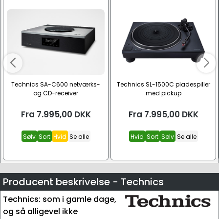
Technics SA-C600 netværks-
Technics SL-1500C pladespiller
og CD-receiver
med pickup
Fra
7.995,00
DKK
Fra
7.995,00
DKK
Sølv
Sort
Hvid
Se alle
Hvid
Sort
Sølv
Se alle
Producent beskrivelse - Technics
Technics: som i gamle dage,
og så alligevel ikke