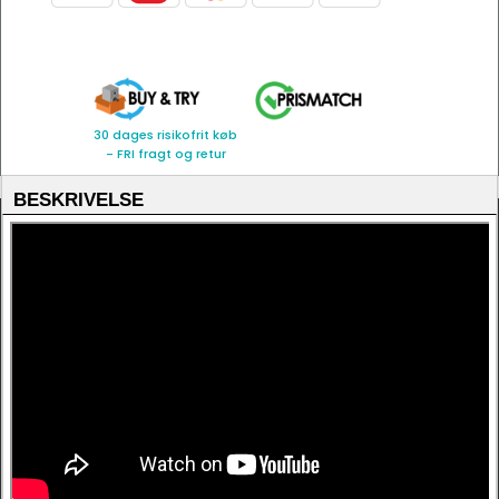
30 dages risikofrit køb
- FRI fragt og retur
BESKRIVELSE