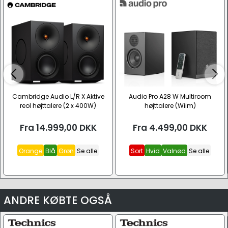
Cambridge Audio L/R X Aktive
Audio Pro A28 W Multiroom
reol højttalere (2 x 400W)
højttalere (Wiim)
Fra
14.999,00
DKK
Fra
4.499,00
DKK
Orange
Blå
Grøn
Se alle
Sort
Hvid
Valnød
Se alle
ANDRE KØBTE OGSÅ