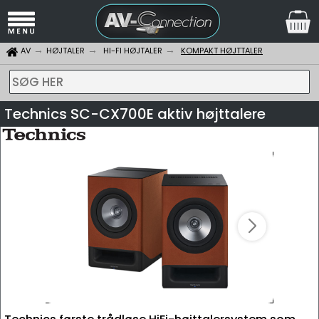
AV
HØJTALER
HI-FI HØJTALER
KOMPAKT HØJTTALER
SØG HER
Technics SC-CX700E aktiv højttalere