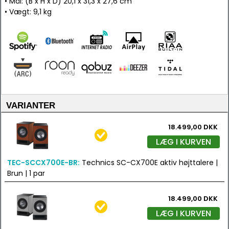
• Mål: (B x H x D) 20,1 x 31,3 x 27,6 cm
• Vægt: 9,1 kg
VARIANTER
18.499,00 DKK
LÆG I KURVEN
TEC-SCCX700E-BR:
Technics SC-CX700E aktiv højttalere |
Brun | 1 par
18.499,00 DKK
LÆG I KURVEN