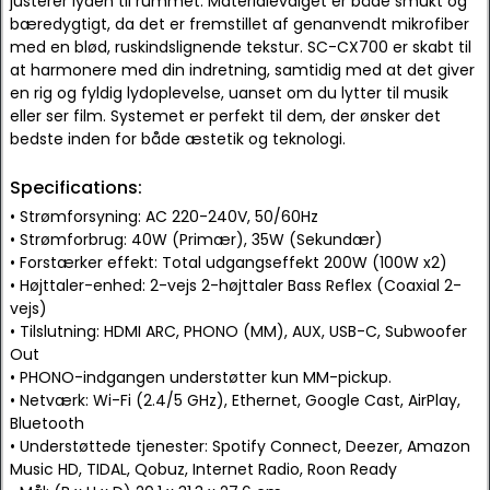
justerer lyden til rummet. Materialevalget er både smukt og
bæredygtigt, da det er fremstillet af genanvendt mikrofiber
med en blød, ruskindslignende tekstur. SC-CX700 er skabt til
at harmonere med din indretning, samtidig med at det giver
en rig og fyldig lydoplevelse, uanset om du lytter til musik
eller ser film. Systemet er perfekt til dem, der ønsker det
bedste inden for både æstetik og teknologi.
Specifications:
• Strømforsyning: AC 220-240V, 50/60Hz
• Strømforbrug: 40W (Primær), 35W (Sekundær)
• Forstærker effekt: Total udgangseffekt 200W (100W x2)
• Højttaler-enhed: 2-vejs 2-højttaler Bass Reflex (Coaxial 2-
vejs)
• Tilslutning: HDMI ARC, PHONO (MM), AUX, USB-C, Subwoofer
Out
• PHONO-indgangen understøtter kun MM-pickup.
• Netværk: Wi-Fi (2.4/5 GHz), Ethernet, Google Cast, AirPlay,
Bluetooth
• Understøttede tjenester: Spotify Connect, Deezer, Amazon
Music HD, TIDAL, Qobuz, Internet Radio, Roon Ready