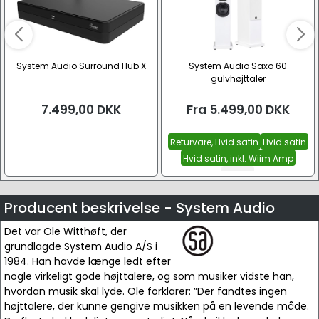
System Audio Surround Hub X
System Audio Saxo 60
gulvhøjttaler
7.499,00
DKK
Fra
5.499,00
DKK
Returvare, Hvid satin
Hvid satin
Hvid satin, inkl. Wiim Amp
Se alle
Producent beskrivelse - System Audio
Det var Ole Witthøft, der
grundlagde System Audio A/S i
1984. Han havde længe ledt efter
nogle virkeligt gode højttalere, og som musiker vidste han,
hvordan musik skal lyde. Ole forklarer: ”Der fandtes ingen
højttalere, der kunne gengive musikken på en levende måde.