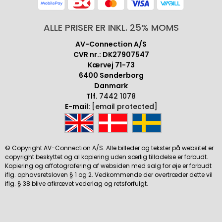
ALLE PRISER ER INKL. 25% MOMS
AV-Connection A/S
CVR nr.: DK27907547
Kærvej 71-73
6400 Sønderborg
Danmark
Tlf.
7442 1078
E-mail:
[email protected]
© Copyright AV-Connection A/S. Alle billeder og tekster på websitet er
copyright beskyttet og al kopiering uden særlig tilladelse er forbudt.
Kopiering og affotografering af websiden med salg for øje er forbudt
iflg. ophavsretsloven § 1 og 2. Vedkommende der overtræder dette vil
iflg. § 38 blive afkrævet vederlag og retsforfulgt.