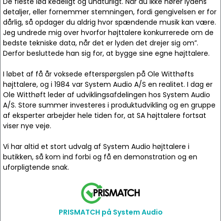
De fleste lød kedeligt og unaturligt. Når du ikke hører lydens
detaljer, eller fornemmer stemningen, fordi gengivelsen er for
dårlig, så opdager du aldrig hvor spændende musik kan være.
Jeg undrede mig over hvorfor højttalere konkurrerede om de
bedste tekniske data, når det er lyden det drejer sig om”.
Derfor besluttede han sig for, at bygge sine egne højttalere.
I løbet af få år voksede efterspørgslen på Ole Witthøfts
højttalere, og i 1984 var System Audio A/S en realitet. I dag er
Ole Witthøft leder af udviklingsafdelingen hos System Audio
A/S. Store summer investeres i produktudvikling og en gruppe
af eksperter arbejder hele tiden for, at SA højttalere fortsat
viser nye veje.
Vi har altid et stort udvalg af System Audio højttalere i
butikken, så kom ind forbi og få en demonstration og en
uforpligtende snak.
PRISMATCH på System Audio