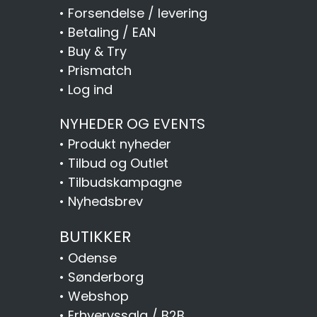
•
Forsendelse / levering
•
Betaling / EAN
•
Buy & Try
•
Prismatch
•
Log ind
NYHEDER OG EVENTS
•
Produkt nyheder
•
Tilbud og Outlet
•
Tilbudskampagne
•
Nyhedsbrev
BUTIKKER
•
Odense
•
Sønderborg
•
Webshop
•
Erhvervssalg / B2B