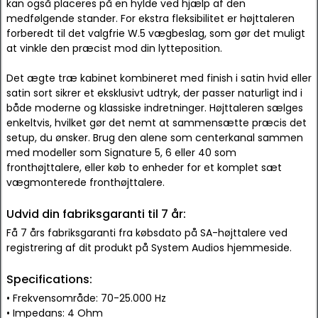
kan også placeres på en hylde ved hjælp af den
medfølgende stander. For ekstra fleksibilitet er højttaleren
forberedt til det valgfrie W.5 vægbeslag, som gør det muligt
at vinkle den præcist mod din lytteposition.
Det ægte træ kabinet kombineret med finish i satin hvid eller
satin sort sikrer et eksklusivt udtryk, der passer naturligt ind i
både moderne og klassiske indretninger. Højttaleren sælges
enkeltvis, hvilket gør det nemt at sammensætte præcis det
setup, du ønsker. Brug den alene som centerkanal sammen
med modeller som Signature 5, 6 eller 40 som
fronthøjttalere, eller køb to enheder for et komplet sæt
vægmonterede fronthøjttalere.
Udvid din fabriksgaranti til 7 år:
Få 7 års fabriksgaranti fra købsdato på SA-højttalere ved
registrering af dit produkt på System Audios hjemmeside.
Specifications:
• Frekvensområde: 70-25.000 Hz
• Impedans: 4 Ohm