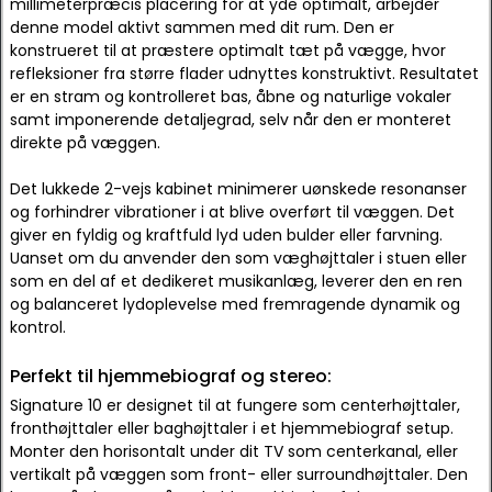
millimeterpræcis placering for at yde optimalt, arbejder
denne model aktivt sammen med dit rum. Den er
konstrueret til at præstere optimalt tæt på vægge, hvor
refleksioner fra større flader udnyttes konstruktivt. Resultatet
er en stram og kontrolleret bas, åbne og naturlige vokaler
samt imponerende detaljegrad, selv når den er monteret
direkte på væggen.
Det lukkede 2-vejs kabinet minimerer uønskede resonanser
og forhindrer vibrationer i at blive overført til væggen. Det
giver en fyldig og kraftfuld lyd uden bulder eller farvning.
Uanset om du anvender den som væghøjttaler i stuen eller
som en del af et dedikeret musikanlæg, leverer den en ren
og balanceret lydoplevelse med fremragende dynamik og
kontrol.
Perfekt til hjemmebiograf og stereo:
Signature 10 er designet til at fungere som centerhøjttaler,
fronthøjttaler eller baghøjttaler i et hjemmebiograf setup.
Monter den horisontalt under dit TV som centerkanal, eller
vertikalt på væggen som front- eller surroundhøjttaler. Den