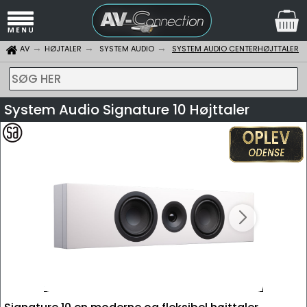
AV
HØJTALER
SYSTEM AUDIO
SYSTEM AUDIO CENTERHØJTTALER
SØG HER
System Audio Signature 10 Højttaler