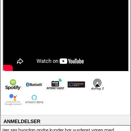
ANMELDELSER
Her ses hvordan andre kunder har vurderet varen med