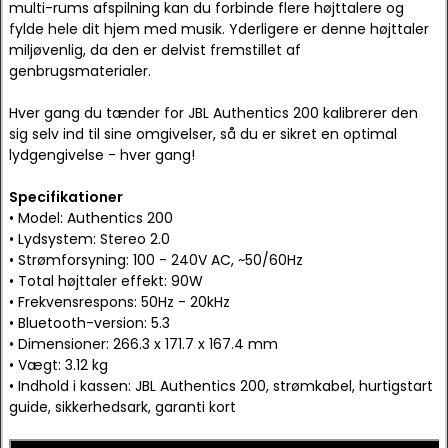
multi-rums afspilning kan du forbinde flere højttalere og
fylde hele dit hjem med musik. Yderligere er denne højttaler
miljøvenlig, da den er delvist fremstillet af
genbrugsmaterialer.
Hver gang du tænder for JBL Authentics 200 kalibrerer den
sig selv ind til sine omgivelser, så du er sikret en optimal
lydgengivelse - hver gang!
Specifikationer
• Model: Authentics 200
• Lydsystem: Stereo 2.0
• Strømforsyning: 100 - 240V AC, ~50/60Hz
• Total højttaler effekt: 90W
• Frekvensrespons: 50Hz - 20kHz
• Bluetooth-version: 5.3
• Dimensioner: 266.3 x 171.7 x 167.4 mm
• Vægt: 3.12 kg
• Indhold i kassen: JBL Authentics 200, strømkabel, hurtigstart
guide, sikkerhedsark, garanti kort