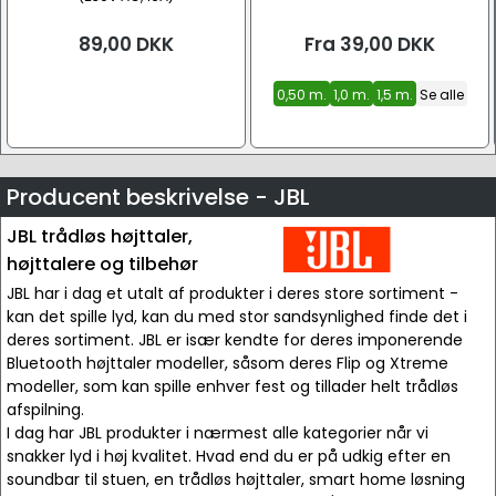
89,00
DKK
Fra
39,00
DKK
0,50 m.
1,0 m.
1,5 m.
Se alle
Producent beskrivelse - JBL
JBL trådløs højttaler,
højttalere og tilbehør
JBL har i dag et utalt af produkter i deres store sortiment -
kan det spille lyd, kan du med stor sandsynlighed finde det i
deres sortiment. JBL er især kendte for deres imponerende
Bluetooth højttaler modeller, såsom deres Flip og Xtreme
modeller, som kan spille enhver fest og tillader helt trådløs
afspilning.
I dag har JBL produkter i nærmest alle kategorier når vi
snakker lyd i høj kvalitet. Hvad end du er på udkig efter en
soundbar til stuen, en trådløs højttaler, smart home løsning