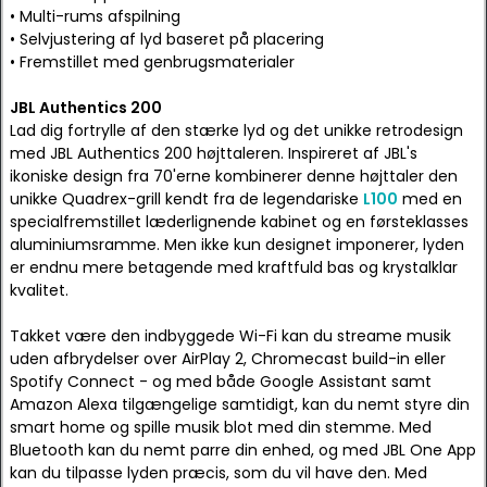
• Multi-rums afspilning
• Selvjustering af lyd baseret på placering
• Fremstillet med genbrugsmaterialer
JBL Authentics 200
Lad dig fortrylle af den stærke lyd og det unikke retrodesign
med JBL Authentics 200 højttaleren. Inspireret af JBL's
ikoniske design fra 70'erne kombinerer denne højttaler den
unikke Quadrex-grill kendt fra de legendariske
L100
med en
specialfremstillet læderlignende kabinet og en førsteklasses
aluminiumsramme. Men ikke kun designet imponerer, lyden
er endnu mere betagende med kraftfuld bas og krystalklar
kvalitet.
Takket være den indbyggede Wi-Fi kan du streame musik
uden afbrydelser over AirPlay 2, Chromecast build-in eller
Spotify Connect - og med både Google Assistant samt
Amazon Alexa tilgængelige samtidigt, kan du nemt styre din
smart home og spille musik blot med din stemme. Med
Bluetooth kan du nemt parre din enhed, og med JBL One App
kan du tilpasse lyden præcis, som du vil have den. Med