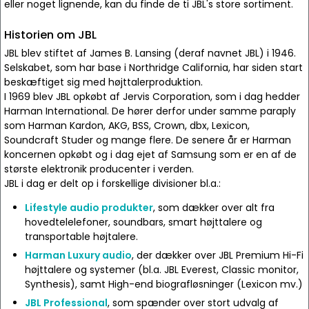
eller noget lignende, kan du finde de ti JBL's store sortiment.
Historien om JBL
JBL blev stiftet af James B. Lansing (deraf navnet JBL) i 1946.
Selskabet, som har base i Northridge California, har siden start
beskæftiget sig med højttalerproduktion.
I 1969 blev JBL opkøbt af Jervis Corporation, som i dag hedder
Harman International. De hører derfor under samme paraply
som Harman Kardon, AKG, BSS, Crown, dbx, Lexicon,
Soundcraft Studer og mange flere. De senere år er Harman
koncernen opkøbt og i dag ejet af Samsung som er en af de
største elektronik producenter i verden.
JBL i dag er delt op i forskellige divisioner bl.a.:
Lifestyle audio produkter
, som dækker over alt fra
hovedtelelefoner, soundbars, smart højttalere og
transportable højtalere.
Harman Luxury audio
, der dækker over JBL Premium Hi-Fi
højttalere og systemer (bl.a. JBL Everest, Classic monitor,
Synthesis), samt High-end biografløsninger (Lexicon mv.)
JBL Professional
, som spænder over stort udvalg af