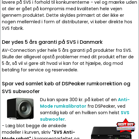
lavere på SVS i forhold til konkurrenterne - vel og mærke uden
at der er gået på kompromis med kvaliteten hele vejen
igennem produktet. Dette skyldes primært at der ikke er
nogen mellemled i form af distributører, vi køber direkte hos
SVS fabrik.
Der ydes 5 års garanti på SVS i Danmark
AV-Connection yder hele 5 års garanti på produkter fra SVS.
Skulle der alligevel opstå problemer med dit produkt efter de
5 år, så vil vi gøre alt hvad vi kan for at hjælpe, dog mod
betaling for service og reservedele.
Spar ved samlet køb af DSPeaker rumkorrektion og
SVS subwoofer
Du kan spare 300 kr. på købet af en
Anti-
Mode rumkalibrator
fra DSPeaker, ved
samtidig køb af en hvilken som helst
SVS
subwoofer
.
- Læg blot begge de ønskede
modeller i kurven, skriv
"SVS Anti-
Mode rabat"
i kommentarfeltet og