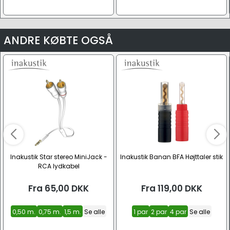
ANDRE KØBTE OGSÅ
Inakustik Star stereo MiniJack -
Inakustik Banan BFA Højttaler stik
RCA lydkabel
Fra
65,00
DKK
Fra
119,00
DKK
0,50 m.
0,75 m.
1,5 m.
Se alle
1 par
2 par
4 par
Se alle