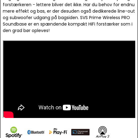
forstærkeren - lettere bliver det ikke. Har du behov for endnu
mere effekt og bas, er der desuden også dedikerede line-out
og subwoofer udgang på bagsiden. SVS Prime Wireless PRO
Soundbase er en spændende kompakt HiFi forstærker som i
den grad bør opleves!