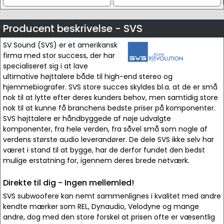
Producent beskrivelse - SVS
SV Sound (SVS) er et amerikansk
firma med stor success, der har
specialiseret sig i at lave
ultimative højttalere både til high-end stereo og
hjemmebiografer. SVS store succes skyldes bl.a. at de er små
nok til at lytte efter deres kunders behov, men samtidig store
nok til at kunne få branchens bedste priser på komponenter.
SVS højttalere er håndbyggede af nøje udvalgte
komponenter, fra hele verden, fra såvel små som nogle af
verdens største audio leverandører. De dele SVS ikke selv har
været i stand til at bygge, har de derfor fundet den bedst
mulige erstatning for, igennem deres brede netværk.
Direkte til dig - Ingen mellemled!
SVS subwoofere kan nemt sammenlignes i kvalitet med andre
kendte mærker som REL, Dynaudio, Velodyne og mange
andre, dog med den store forskel at prisen ofte er væsentlig