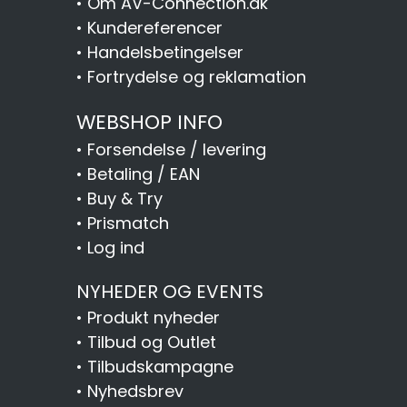
•
Om AV-Connection.dk
•
Kundereferencer
•
Handelsbetingelser
•
Fortrydelse og reklamation
WEBSHOP INFO
•
Forsendelse / levering
•
Betaling / EAN
•
Buy & Try
•
Prismatch
•
Log ind
NYHEDER OG EVENTS
•
Produkt nyheder
•
Tilbud og Outlet
•
Tilbudskampagne
•
Nyhedsbrev