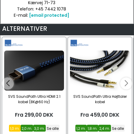
Kærvej 71-73
Telefon: +45 7442 1078
E-mail:
[email protected]
ALTERNATIVER
SVS SoundPath Ultra HDMI 2.1
SVS SoundPath Ultra Højttaler
kabel (8K@60 Hz)
kabel
Fra
299,00
DKK
Fra
459,00
DKK
1,0 m.
2,0 m.
3,0 m.
Se alle
1,2 m.
1,8 m.
2,4 m.
Se alle