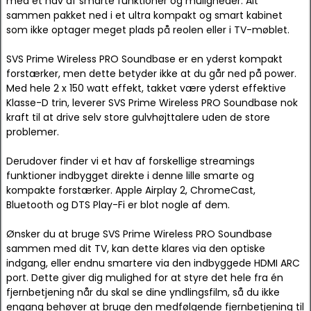
med et hav af smarte funktioner og muligheder. Alt
sammen pakket ned i et ultra kompakt og smart kabinet
som ikke optager meget plads på reolen eller i TV-møblet.
SVS Prime Wireless PRO Soundbase er en yderst kompakt
forstærker, men dette betyder ikke at du går ned på power.
Med hele 2 x 150 watt effekt, takket være yderst effektive
Klasse-D trin, leverer SVS Prime Wireless PRO Soundbase nok
kraft til at drive selv store gulvhøjttalere uden de store
problemer.
Derudover finder vi et hav af forskellige streamings
funktioner indbygget direkte i denne lille smarte og
kompakte forstærker. Apple Airplay 2, ChromeCast,
Bluetooth og DTS Play-Fi er blot nogle af dem.
Ønsker du at bruge SVS Prime Wireless PRO Soundbase
sammen med dit TV, kan dette klares via den optiske
indgang, eller endnu smartere via den indbyggede HDMI ARC
port. Dette giver dig mulighed for at styre det hele fra én
fjernbetjening når du skal se dine yndlingsfilm, så du ikke
engang behøver at bruge den medfølgende fjernbetjening til