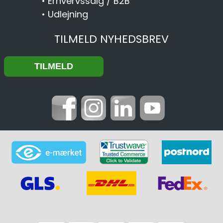
•
Erhvervssalg / B2B
•
Udlejning
TILMELD NYHEDSBREV