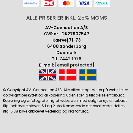
ALLE PRISER ER INKL. 25% MOMS
AV-Connection A/S
CVR nr.: DK27907547
Kærvej 71-73
6400 Sønderborg
Danmark
Tlf.
7442 1078
E-mail:
[email protected]
© Copyright AV-Connection A/S. Alle billeder og tekster på websitet er
copyright beskyttet og al kopiering uden særlig tilladelse er forbudt.
Kopiering og affotografering af websiden med salg for øje er forbudt
iflg. ophavsretsloven § 1 og 2. Vedkommende der overtræder dette vil
iflg. § 38 blive afkrævet vederlag og retsforfulgt.