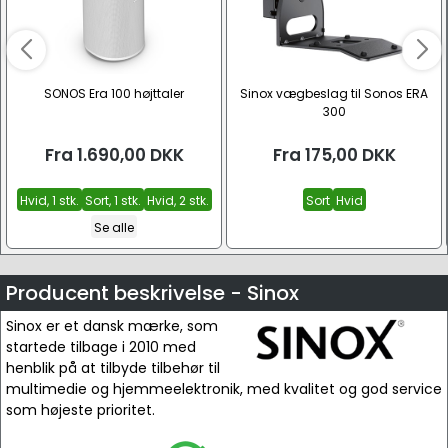
SONOS Era 100 højttaler
Sinox vægbeslag til Sonos ERA
300
Fra
1.690,00
DKK
Fra
175,00
DKK
Hvid, 1 stk.
Sort, 1 stk.
Hvid, 2 stk.
Sort
Hvid
Se alle
Producent beskrivelse - Sinox
Sinox er et dansk mærke, som
startede tilbage i 2010 med
henblik på at tilbyde tilbehør til
multimedie og hjemmeelektronik, med kvalitet og god service
som højeste prioritet.