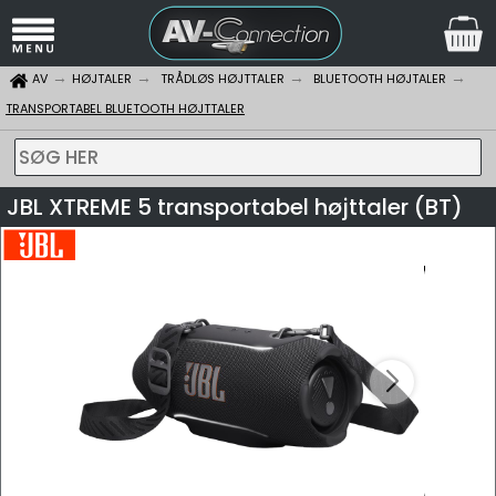
AV
HØJTALER
TRÅDLØS HØJTTALER
BLUETOOTH HØJTALER
TRANSPORTABEL BLUETOOTH HØJTTALER
SØG HER
JBL XTREME 5 transportabel højttaler (BT)