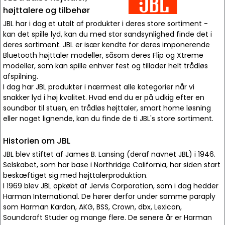
højttalere og tilbehør
JBL har i dag et utalt af produkter i deres store sortiment -
kan det spille lyd, kan du med stor sandsynlighed finde det i
deres sortiment. JBL er især kendte for deres imponerende
Bluetooth højttaler modeller, såsom deres Flip og Xtreme
modeller, som kan spille enhver fest og tillader helt trådløs
afspilning.
I dag har JBL produkter i nærmest alle kategorier når vi
snakker lyd i høj kvalitet. Hvad end du er på udkig efter en
soundbar til stuen, en trådløs højttaler, smart home løsning
eller noget lignende, kan du finde de ti JBL's store sortiment.
Historien om JBL
JBL blev stiftet af James B. Lansing (deraf navnet JBL) i 1946.
Selskabet, som har base i Northridge California, har siden start
beskæftiget sig med højttalerproduktion.
I 1969 blev JBL opkøbt af Jervis Corporation, som i dag hedder
Harman International. De hører derfor under samme paraply
som Harman Kardon, AKG, BSS, Crown, dbx, Lexicon,
Soundcraft Studer og mange flere. De senere år er Harman