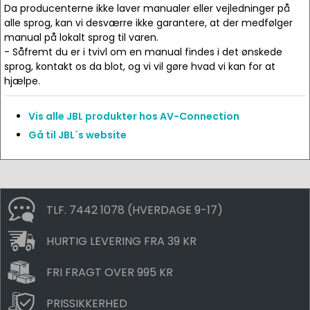
Da producenterne ikke laver manualer eller vejledninger på
alle sprog, kan vi desværre ikke garantere, at der medfølger
manual på lokalt sprog til varen.
- Såfremt du er i tvivl om en manual findes i det ønskede
sprog, kontakt os da blot, og vi vil gøre hvad vi kan for at
hjælpe.
Vis alle JBL produkter hos AV-Connection
Gå til JBL´s website
TLF. 7442 1078 (HVERDAGE 9-17)
HURTIG LEVERING FRA 39 KR
FRI FRAGT OVER 995 KR
PRISSIKKERHED