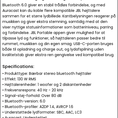
Bluetooth 6.0 giver en stabil trådløs forbindelse, og med
Auracast kan du koble flere kompatible JBL højttalere
sammen for et større lydbillede. Kantbelysningen reagerer på
musikken og giver ekstra stemning, samtidig med at den
viser nyttige statusinformationer som batteriniveau, parring
og forbindelse. JBL Portable appen giver mulighed for at
tilpasse lyd og funktioner, så højttaleren passer bedre til
rummet, musikken og din egen smag. USB-C-porten bruges
både til opladning og charge out, og lydafspilning uden
kvalitetstab giver ekstra ren gengivelse ved kompatibel brug.
Specifications:
• Produkttype: Bærbar stereo bluetooth højttaler
• Effekt: 130 W RMS
• Højttalerenheder: 1 woofer og 2 diskantenheder
• Frekvensrespons: 40 Hz - 20 kHz
• Signal-støj-forhold: Over 80 dB
• Bluetooth-version: 6.0
• Bluetooth-profiler: A2DP 1.4, AVRCP 1.6
• Understøttede lydformater: SBC, AAC, LC3
• Auracast: Understøttet