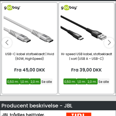
USB-C kabel stofbeklædt | Hvid
Hi-speed USB kabel, stofbeklædt
(60W, HighSpeed)
| sort (USB A – USB-C)
Fra
45,00
DKK
Fra
39,00
DKK
0,50 m.
1,0 m.
2,0 m.
Se alle
0,50 m.
1,0 m.
2,0 m.
Se alle
Producent beskrivelse - JBL
JBL trådløs højttaler,