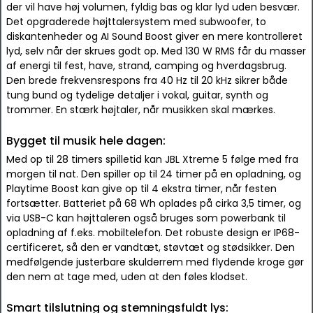
der vil have høj volumen, fyldig bas og klar lyd uden besvær.
Det opgraderede højttalersystem med subwoofer, to
diskantenheder og AI Sound Boost giver en mere kontrolleret
lyd, selv når der skrues godt op. Med 130 W RMS får du masser
af energi til fest, have, strand, camping og hverdagsbrug.
Den brede frekvensrespons fra 40 Hz til 20 kHz sikrer både
tung bund og tydelige detaljer i vokal, guitar, synth og
trommer. En stærk højtaler, når musikken skal mærkes.
Bygget til musik hele dagen:
Med op til 28 timers spilletid kan JBL Xtreme 5 følge med fra
morgen til nat. Den spiller op til 24 timer på en opladning, og
Playtime Boost kan give op til 4 ekstra timer, når festen
fortsætter. Batteriet på 68 Wh oplades på cirka 3,5 timer, og
via USB-C kan højttaleren også bruges som powerbank til
opladning af f.eks. mobiltelefon. Det robuste design er IP68-
certificeret, så den er vandtæt, støvtæt og stødsikker. Den
medfølgende justerbare skulderrem med flydende kroge gør
den nem at tage med, uden at den føles klodset.
Smart tilslutning og stemningsfuldt lys: