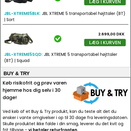
LÆG I KURVEN
JBL-XTREME5BLK:
JBL XTREME 5 transportabel højttaler (BT)
| Sort
2.699,00 DKK
LÆG I KURVEN
JBL-XTREME5SQD:
JBL XTREME 5 transportabel højttaler
(BT) | Squad
BUY & TRY
Køb risikofrit og prøv varen
hjemme hos dig selv i 30
dage!
Ved køb af et Buy & Try produkt, kan du teste alt det du
ønsker i vante omgivelser i op til 30 dage fra leveringsdatoen.
Skulle produktet ikke falde i din smag, leverer du det kvit og
frit tilbage -
vi betaler returfragten
.