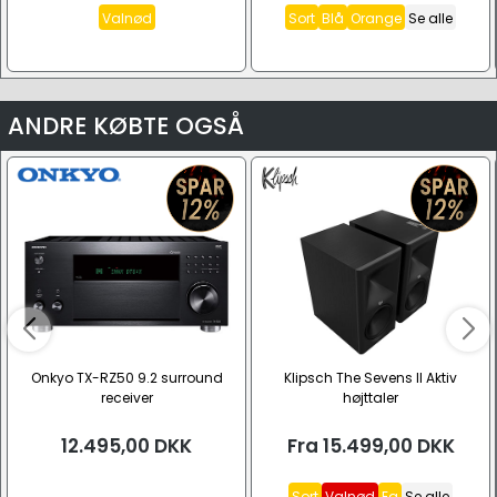
Valnød
Sort
Blå
Orange
Se alle
ANDRE KØBTE OGSÅ
Onkyo TX-RZ50 9.2 surround
Klipsch The Sevens II Aktiv
receiver
højttaler
12.495,00
DKK
Fra
15.499,00
DKK
Sort
Valnød
Eg
Se alle