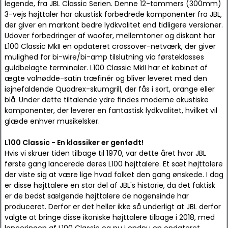
legende, fra JBL Classic Serien. Denne 12-tommers (300mm)
3-vejs højttaler har akustisk forbedrede komponenter fra JBL,
der giver en markant bedre lydkvalitet end tidligere versioner.
Udover forbedringer af woofer, mellemtoner og diskant har
L100 Classic MkII en opdateret crossover-netværk, der giver
mulighed for bi-wire/bi-amp tilslutning via førsteklasses
guldbelagte terminaler. L100 Classic MkII har et kabinet af
ægte valnødde-satin træfinér og bliver leveret med den
iøjnefaldende Quadrex-skumgrill, der fås i sort, orange eller
blå. Under dette tiltalende ydre findes moderne akustiske
komponenter, der leverer en fantastisk lydkvalitet, hvilket vil
glæde enhver musikelsker.
L100 Classic - En klassiker er genfødt!
Hvis vi skruer tiden tilbage til 1970, var dette året hvor JBL
første gang lancerede deres L100 højttalere. Et sæt højttalere
der viste sig at være lige hvad folket den gang ønskede. I dag
er disse højttalere en stor del af JBL's historie, da det faktisk
er de bedst sælgende højttalere de nogensinde har
produceret. Derfor er det heller ikke så underligt at JBL derfor
valgte at bringe disse ikoniske højttalere tilbage i 2018, med