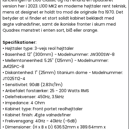
lanceringen af L100 Classic og nu i endnu en opdateret
version her i 2023. L100 MK2 en moderne højttaler rent teknisk,
mens at designet er holdt tro mod de originale fra 1970. Det
betyder at vi finder et stort solidt kabinet beklædt med
ægte valnødsfiner, samt de ikoniske fronter i skum med
Quadrex mønstret i enten sort, blå eller orange.
Specifikationer:
• Højttaler type: 3-vejs reol højttaler
• Basenhed: 12" (300mm) - Modelnummer: JW300SW-8
• Mellemtoneenhed: 5.25" (125mm) - Modelnummer:
JM125PC-8
• Diskantenhed: 1" (25mm) titanium dome - Modelnummer:
JT025TI2-4
• Sensitivitet: 90dB (2.83V/1m)
• Anbefalet forstærker: 25 - 200 Watts RMS
• Delefrekvenser: 450Hz, 3.5kHz
• Impedance: 4 Ohm
• Kabinet type: Front portet reolhøjttaler
• Kabinet finish: Ægte valnødsfiner
• Frekvensgang: 40Hz - 40kHz (-6dB)
• Dimensioner: (H x B x D) 636.52mm x 389.64mm x