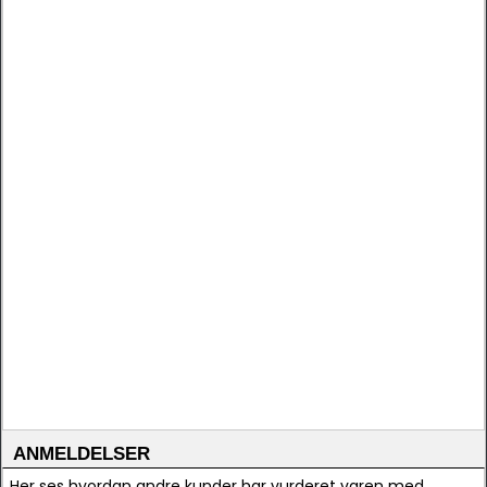
ANMELDELSER
Her ses hvordan andre kunder har vurderet varen med