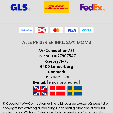
ALLE PRISER ER INKL. 25% MOMS
AV-Connection A/S
CVR nr.: DK27907547
Kærvej 71-73
6400 Sønderborg
Danmark
Tlf.
7442 1078
E-mail:
[email protected]
© Copyright AV-Connection A/S. Alle billeder og tekster på websitet er
copyright beskyttet og al kopiering uden særlig tilladelse er forbudt.
Kopiering og affotografering af websiden med salg for øje er forbudt