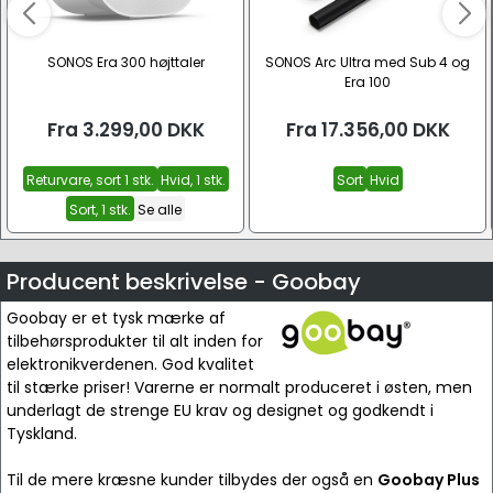
SONOS Era 300 højttaler
SONOS Arc Ultra med Sub 4 og
Era 100
Fra
3.299,00
DKK
Fra
17.356,00
DKK
Returvare, sort 1 stk.
Hvid, 1 stk.
Sort
Hvid
Sort, 1 stk.
Se alle
Producent beskrivelse - Goobay
Goobay er et tysk mærke af
tilbehørsprodukter til alt inden for
elektronikverdenen. God kvalitet
til stærke priser! Varerne er normalt produceret i østen, men
underlagt de strenge EU krav og designet og godkendt i
Tyskland.
Til de mere kræsne kunder tilbydes der også en
Goobay Plus