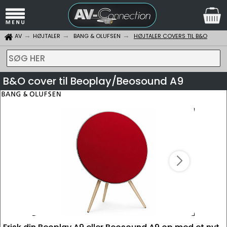
AV
HØJTALER
BANG & OLUFSEN
HØJTALER COVERS TIL B&O
SØG HER
B&O cover til Beoplay/Beosound A9