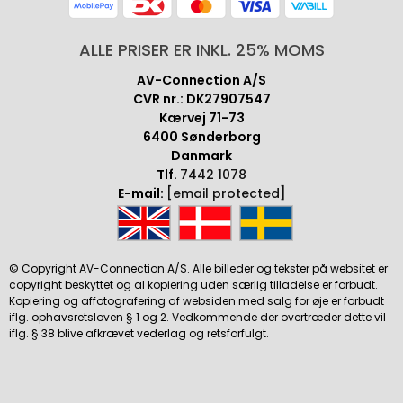
ALLE PRISER ER INKL. 25% MOMS
AV-Connection A/S
CVR nr.: DK27907547
Kærvej 71-73
6400 Sønderborg
Danmark
Tlf.
7442 1078
E-mail:
[email protected]
© Copyright AV-Connection A/S. Alle billeder og tekster på websitet er
copyright beskyttet og al kopiering uden særlig tilladelse er forbudt.
Kopiering og affotografering af websiden med salg for øje er forbudt
iflg. ophavsretsloven § 1 og 2. Vedkommende der overtræder dette vil
iflg. § 38 blive afkrævet vederlag og retsforfulgt.