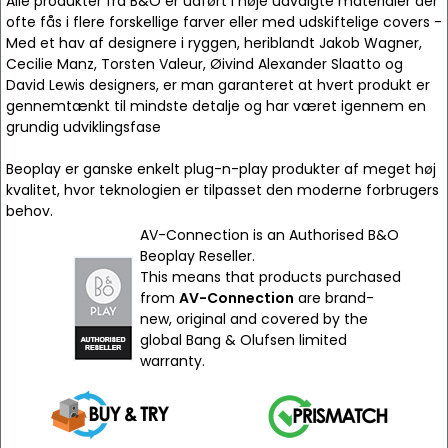
Alle produkter fra B&O er udført i nøje udvalgte materialer der
ofte fås i flere forskellige farver eller med udskiftelige covers -
Med et hav af designere i ryggen, heriblandt Jakob Wagner,
Cecilie Manz, Torsten Valeur, Øivind Alexander Slaatto og
David Lewis designers, er man garanteret at hvert produkt er
gennemtænkt til mindste detalje og har været igennem en
grundig udviklingsfase
Beoplay er ganske enkelt plug-n-play produkter af meget høj
kvalitet, hvor teknologien er tilpasset den moderne forbrugers
behov.
AV-Connection is an Authorised B&O
Beoplay Reseller.
This means that products purchased
from
AV-Connection
are brand-
new, original and covered by the
global Bang & Olufsen limited
warranty.