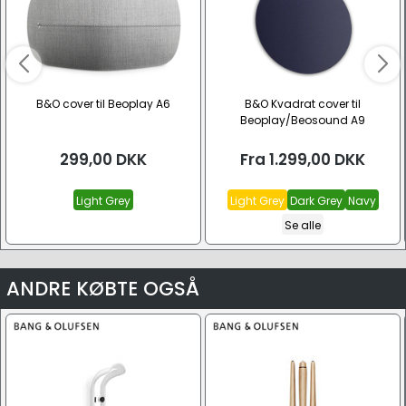
B&O cover til Beoplay A6
B&O Kvadrat cover til
Beoplay/Beosound A9
299,00
DKK
Fra
1.299,00
DKK
Light Grey
Light Grey
Dark Grey
Navy
Se alle
ANDRE KØBTE OGSÅ