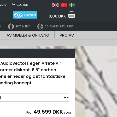
VERV
LOG IND
0,00 DKK
D
BUY & TRY
30 DAGES RETURRET
AV MØBLER & OPHÆNG
PRO AV
 Audiovectors egen Arrete Air
ormer diskant, 6.5" carbon
ne enheder og det fantastiske
nding koncept.
49.599 DKK
Fra
/par