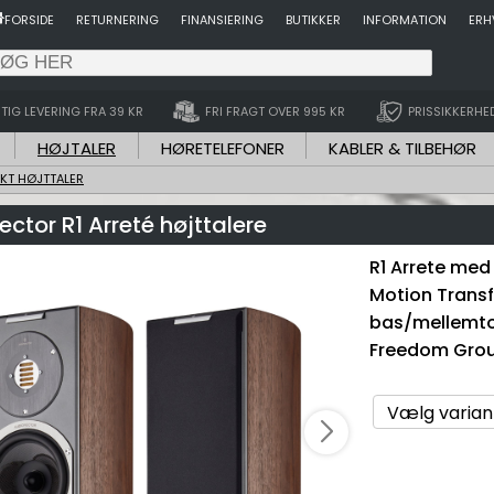
FORSIDE
RETURNERING
FINANSIERING
BUTIKKER
INFORMATION
ERH
TIG LEVERING FRA 39 KR
FRI FRAGT OVER 995 KR
PRISSIKKERHE
HØJTALER
HØRETELEFONER
KABLER & TILBEHØR
KT HØJTTALER
ctor R1 Arreté højttalere
R1 Arrete med
Motion Transf
bas/mellemto
Freedom Grou