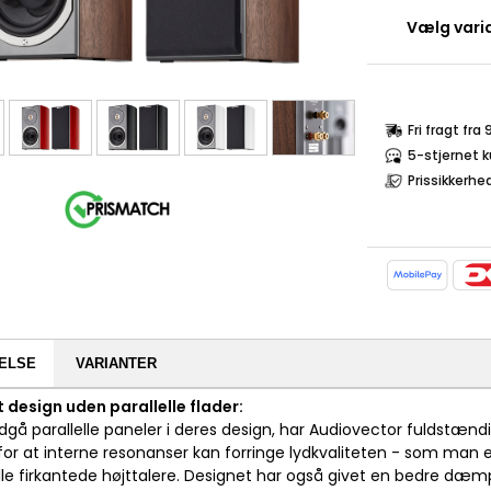
Vælg varia
Fri fragt fra
5-stjernet 
Prissikkerhe
ELSE
VARIANTER
t design uden parallelle flader:
dgå parallelle paneler i deres design, har Audiovector fuldstænd
r at interne resonanser kan forringe lydkvaliteten - som man ell
elle firkantede højttalere. Designet har også givet en bedre dæm