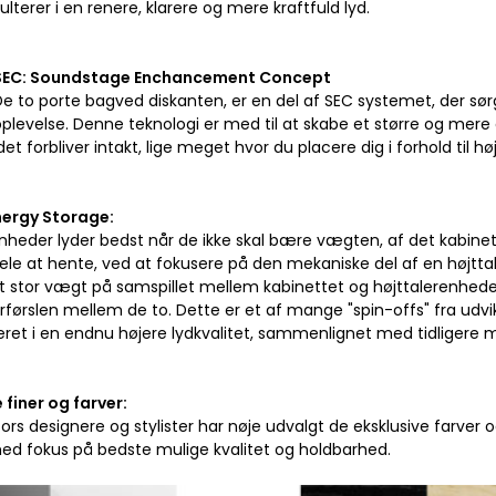
sulterer i en renere, klarere og mere kraftfuld lyd.
SEC: Soundstage Enchancement Concept
e to porte bagved diskanten, er en del af SEC systemet, der sørg
plevelse. Denne teknologi er med til at skabe et større og mere a
edet forbliver intakt, lige meget hvor du placere dig i forhold til hø
nergy Storage:
nheder lyder bedst når de ikke skal bære vægten, af det kabinet 
ele at hente, ved at fokusere på den mekaniske del af en højttale
gt stor vægt på samspillet mellem kabinettet og højttalerenhed
førslen mellem de to. Dette er et af mange "spin-offs" fra udvikl
eret i en endnu højere lydkvalitet, sammenlignet med tidligere m
 finer og farver:
rs designere og stylister har nøje udvalgt de eksklusive farver og 
med fokus på bedste mulige kvalitet og holdbarhed.