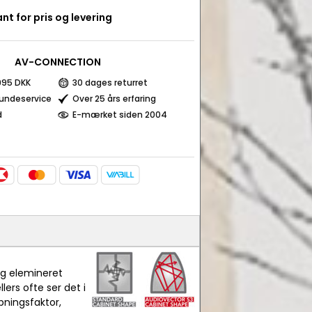
nt for pris og levering
AV-CONNECTION
 995 DKK
30 dages returret
kundeservice
Over 25 års erfaring
d
E-mærket siden 2004
ig elemineret
ers ofte ser det i
pningsfaktor,