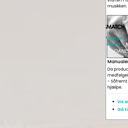
starten i
musikken.
PRISMATCH på
Audiovector
Manualer
Da produce
medfølger 
- Såfremt 
hjælpe.
Vis 
Gå t