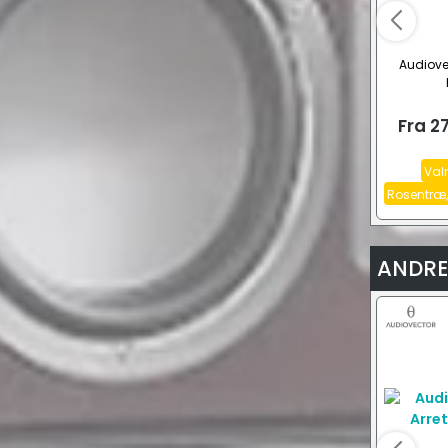
Audiove
Fra
2
Valn
Rosentræ,
ANDRE