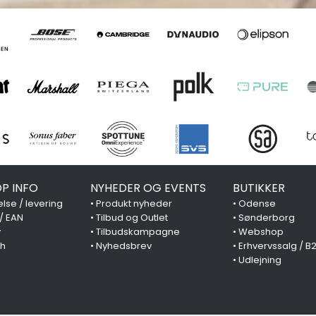
P INFO
NYHEDER OG EVENTS
BUTIKKER
lse / levering
•
Produkt nyheder
•
Odense
 / EAN
•
Tilbud og Outlet
•
Sønderborg
y
•
Tilbudskampagne
•
Webshop
ch
•
Nyhedsbrev
•
Erhvervssalg / B
•
Udlejning