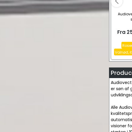
Audiove
Fra
2
Rosen
Valnød, i
Produc
Audiovecto
er søn af 
udviklings
Alle Audio
kvalitetsp
automatis
visioner f