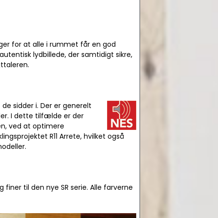
er for at alle i rummet får en god
utentisk lydbillede, der samtidigt sikre,
jttaleren.
de sidder i. Der er generelt
r. I dette tilfælde er der
en, ved at optimere
ingsprojektet R11 Arrete, hvilket også
odeller.
finer til den nye SR serie. Alle farverne