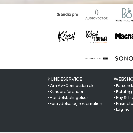
KUNDESERVICE
WEBSHO
•
Om AV-Connection.dk
•
Forsende
•
Kundereferencer
•
Betaling
•
Handelsbetingelser
•
Buy & Tr
•
Fortrydelse og reklamation
•
Prismat
•
Log ind