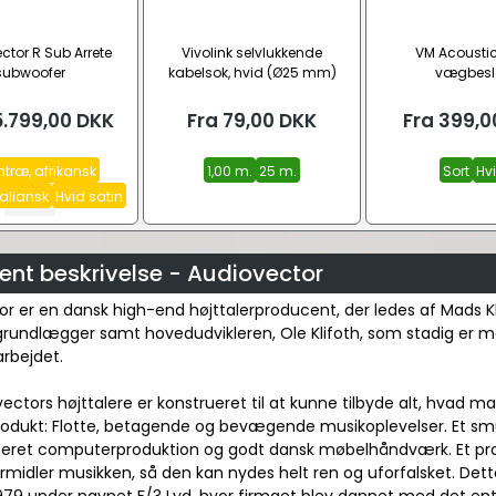
ctor R Sub Arrete
Vivolink selvlukkende
VM Acousti
subwoofer
kabelsok, hvid (Ø25 mm)
vægbes
5.799,00
DKK
Fra
79,00
DKK
Fra
399,0
træ, afrikansk
1,00 m.
25 m.
Sort
Hv
taliansk
Hvid satin
Se alle
ent beskrivelse - Audiovector
r er en dansk high-end højttalerproducent, der ledes af Mads K
grundlægger samt hovedudvikleren, Ole Klifoth, som stadig er m
arbejdet.
vectors højttalere er konstrueret til at kunne tilbyde alt, hvad m
rodukt: Flotte, betagende og bevægende musikoplevelser. Et smu
eret computerproduktion og godt dansk møbelhåndværk. Et pro
ormidler musikken, så den kan nydes helt ren og uforfalsket. Det