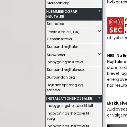
hvilket re
Stereoanlæg
HJEMMEBIOGRAF
HØJTALER
Soundbar
D
o
Fronthøjttaler (LCR)
at lydbill
Centerhøjttaler
Surround højttaler
Subwoofer
NES: No E
Højttalere
Indbygningshøjttaler
store ford
Surround højttalersæt
blevet la
Surroundanlæg
energiover
Højttaler ophæng og
har result
stander
INSTALLATIONSHØJTALER
Eksklusive
Indbygningshøjttaler til loft
Audiovecto
Indbygnings-højttaler til
er valgt 
væg
Indbygnings-højttaler til