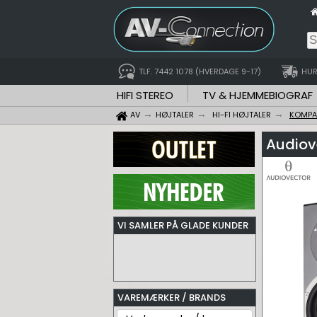
TLF. 7442 1078 (HVERDAGE 9-17)
HUR
HIFI STEREO
TV & HJEMMEBIOGRAF
AV
HØJTALER
HI-FI HØJTALER
KOMPA
Audiove
VI SAMLER PÅ GLADE KUNDER
VAREMÆRKER / BRANDS