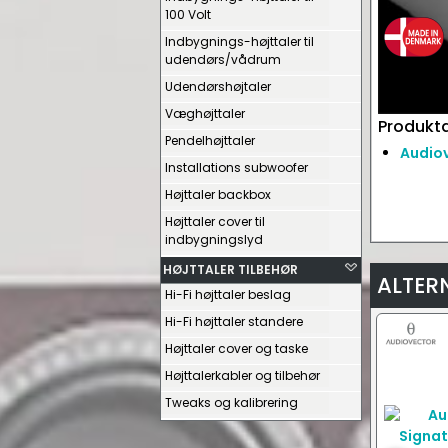
100 Volt
Indbygnings-højttaler til
udendørs/vådrum
Udendørshøjtaler
Væghøjttaler
Produkta
Pendelhøjttaler
Audiov
Installations subwoofer
Højttaler backbox
Højttaler cover til
indbygningslyd
HØJTTALER TILBEHØR
ALTER
Hi-Fi højttaler beslag
Hi-Fi højttaler standere
Højttaler cover og taske
Højttalerkabler og tilbehør
Tweaks og kalibrering