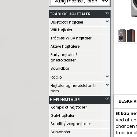
TRÅDLØS HØJTTALER
Bluetooth højtaler
Wifi højtaler
Trådløs WiSA højttaler
Aktive højttalere
Party højtaler /
ghettoblaster
Soundbar
Radio
Højtaler og høretelefon til
børn
HI-FI HØJTALER
BESKRIV
Kompakt højttaler
Et kabine
Gulvhøjttaler
Ved at un
Satellit / væghøjttaler
chancen fo
Subwoofer
tradition