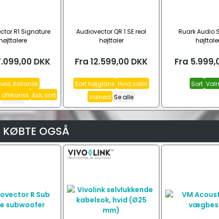
ctor R1 Signature
Audiovector QR 1 SE reol
Ruark Audio 
højttalere
højttaler
højttale
7.099,00
DKK
Fra
12.599,00
DKK
Fra
5.999,
ød, italiansk
Sort højglans
Hvid satin
Sort
Val
 afrikansk
Ask, sort
Valnød
Se alle
Se alle
 KØBTE OGSÅ