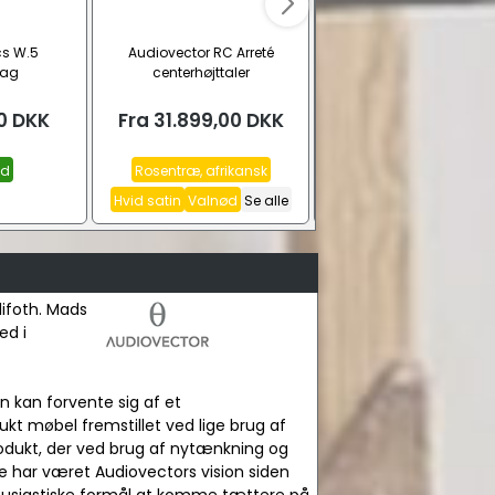
cs W.5
Audiovector RC Arreté
Audiovector R3 Arreté
lag
centerhøjttaler
gulvhøjttaler | inkl. free
kabel og spikes
0
DKK
Fra
31.899,00
DKK
Fra
45.799,00
D
id
Rosentræ, afrikansk
Ask, sort
Rosentræ, afrik
Hvid satin
Valnød
Se alle
Hvid satin
Se alle
lifoth. Mads
ed i
an kan forvente sig af et
kt møbel fremstillet ved lige brug af
dukt, der ved brug af nytænkning og
te har været Audiovectors vision siden