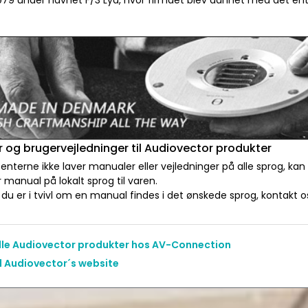
 1979 under navnet F/3 Lyd, hvor firmaet blev dannet med det e
 og brugervejledninger til Audiovector produkter
nterne ikke laver manualer eller vejledninger på alle sprog, kan
manual på lokalt sprog til varen.
du er i tvivl om en manual findes i det ønskede sprog, kontakt os 
alle Audiovector produkter hos AV-Connection
il Audiovector´s website