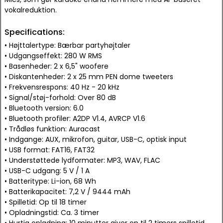
vokalreduktion.
Specifications:
• Højttalertype: Bærbar partyhøjtaler
• Udgangseffekt: 280 W RMS
• Basenheder: 2 x 6,5" woofere
• Diskantenheder: 2 x 25 mm PEN dome tweeters
• Frekvensrespons: 40 Hz - 20 kHz
• Signal/støj-forhold: Over 80 dB
• Bluetooth version: 6.0
• Bluetooth profiler: A2DP V1.4, AVRCP V1.6
• Trådløs funktion: Auracast
• Indgange: AUX, mikrofon, guitar, USB-C, optisk input
• USB format: FAT16, FAT32
• Understøttede lydformater: MP3, WAV, FLAC
• USB-C udgang: 5 V / 1 A
• Batteritype: Li-ion, 68 Wh
• Batterikapacitet: 7,2 V / 9444 mAh
• Spilletid: Op til 18 timer
• Opladningstid: Ca. 3 timer