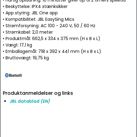
• Hurtig opladning: 10 minutter giver op til 2 timers spilletid
• Beskyttelse: IPX4 stænksikker
• App styring: JBL One app
• Kompatibilitet: JBL EasySing Mics
• Strømforsyning: AC 100 - 240 V, 50 / 60 Hz
• Strømkabel: 2,0 meter
• Produktmål: 662,5 x 334 x 375 mm (H x B x L)
• Vægt: 17,1 kg
• Emballagemål: 718 x 392 x 441 mm (H x B x L)
• Bruttovægt: 19,75 kg
Produktanmeldelser og links
JBL datablad
(EN)