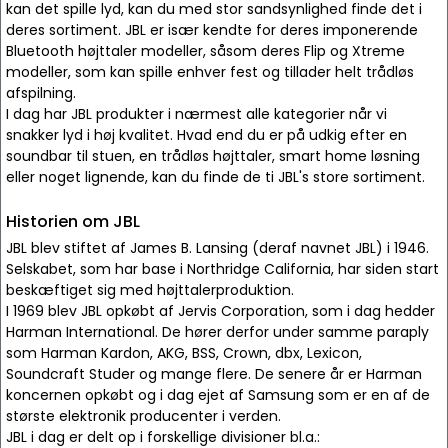
kan det spille lyd, kan du med stor sandsynlighed finde det i
deres sortiment. JBL er især kendte for deres imponerende
Bluetooth højttaler modeller, såsom deres Flip og Xtreme
modeller, som kan spille enhver fest og tillader helt trådløs
afspilning.
I dag har JBL produkter i nærmest alle kategorier når vi
snakker lyd i høj kvalitet. Hvad end du er på udkig efter en
soundbar til stuen, en trådløs højttaler, smart home løsning
eller noget lignende, kan du finde de ti JBL's store sortiment.
Historien om JBL
JBL blev stiftet af James B. Lansing (deraf navnet JBL) i 1946.
Selskabet, som har base i Northridge California, har siden start
beskæftiget sig med højttalerproduktion.
I 1969 blev JBL opkøbt af Jervis Corporation, som i dag hedder
Harman International. De hører derfor under samme paraply
som Harman Kardon, AKG, BSS, Crown, dbx, Lexicon,
Soundcraft Studer og mange flere. De senere år er Harman
koncernen opkøbt og i dag ejet af Samsung som er en af de
største elektronik producenter i verden.
JBL i dag er delt op i forskellige divisioner bl.a.: