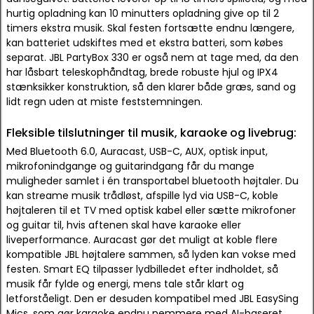
hurtig opladning kan 10 minutters opladning give op til 2
timers ekstra musik. Skal festen fortsætte endnu længere,
kan batteriet udskiftes med et ekstra batteri, som købes
separat. JBL PartyBox 330 er også nem at tage med, da den
har låsbart teleskophåndtag, brede robuste hjul og IPX4
stænksikker konstruktion, så den klarer både græs, sand og
lidt regn uden at miste feststemningen.
Fleksible tilslutninger til musik, karaoke og livebrug:
Med Bluetooth 6.0, Auracast, USB-C, AUX, optisk input,
mikrofonindgange og guitarindgang får du mange
muligheder samlet i én transportabel bluetooth højtaler. Du
kan streame musik trådløst, afspille lyd via USB-C, koble
højtaleren til et TV med optisk kabel eller sætte mikrofoner
og guitar til, hvis aftenen skal have karaoke eller
liveperformance. Auracast gør det muligt at koble flere
kompatible JBL højtalere sammen, så lyden kan vokse med
festen. Smart EQ tilpasser lydbilledet efter indholdet, så
musik får fylde og energi, mens tale står klart og
letforståeligt. Den er desuden kompatibel med JBL EasySing
Mics, som gør karaoke endnu nemmere med AI-baseret