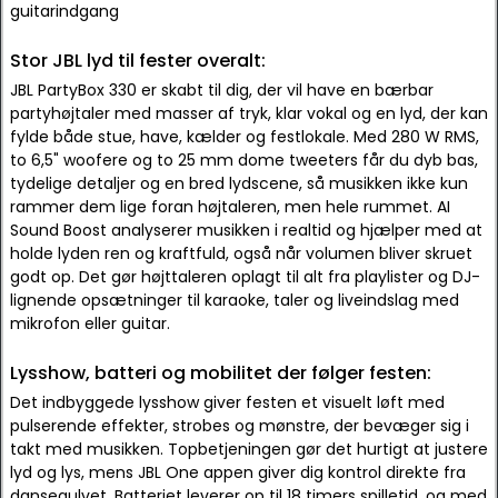
guitarindgang
Stor JBL lyd til fester overalt:
JBL PartyBox 330 er skabt til dig, der vil have en bærbar
partyhøjtaler med masser af tryk, klar vokal og en lyd, der kan
fylde både stue, have, kælder og festlokale. Med 280 W RMS,
to 6,5" woofere og to 25 mm dome tweeters får du dyb bas,
tydelige detaljer og en bred lydscene, så musikken ikke kun
rammer dem lige foran højtaleren, men hele rummet. AI
Sound Boost analyserer musikken i realtid og hjælper med at
holde lyden ren og kraftfuld, også når volumen bliver skruet
godt op. Det gør højttaleren oplagt til alt fra playlister og DJ-
lignende opsætninger til karaoke, taler og liveindslag med
mikrofon eller guitar.
Lysshow, batteri og mobilitet der følger festen:
Det indbyggede lysshow giver festen et visuelt løft med
pulserende effekter, strobes og mønstre, der bevæger sig i
takt med musikken. Topbetjeningen gør det hurtigt at justere
lyd og lys, mens JBL One appen giver dig kontrol direkte fra
dansegulvet. Batteriet leverer op til 18 timers spilletid, og med