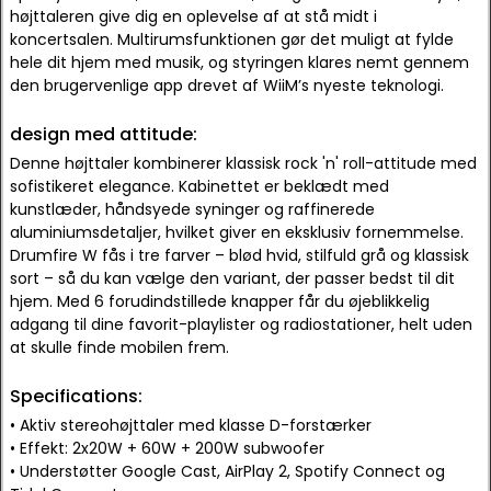
højttaleren give dig en oplevelse af at stå midt i
koncertsalen. Multirumsfunktionen gør det muligt at fylde
hele dit hjem med musik, og styringen klares nemt gennem
den brugervenlige app drevet af WiiM’s nyeste teknologi.
design med attitude:
Denne højttaler kombinerer klassisk rock 'n' roll-attitude med
sofistikeret elegance. Kabinettet er beklædt med
kunstlæder, håndsyede syninger og raffinerede
aluminiumsdetaljer, hvilket giver en eksklusiv fornemmelse.
Drumfire W fås i tre farver – blød hvid, stilfuld grå og klassisk
sort – så du kan vælge den variant, der passer bedst til dit
hjem. Med 6 forudindstillede knapper får du øjeblikkelig
adgang til dine favorit-playlister og radiostationer, helt uden
at skulle finde mobilen frem.
Specifications:
• Aktiv stereohøjttaler med klasse D-forstærker
• Effekt: 2x20W + 60W + 200W subwoofer
• Understøtter Google Cast, AirPlay 2, Spotify Connect og