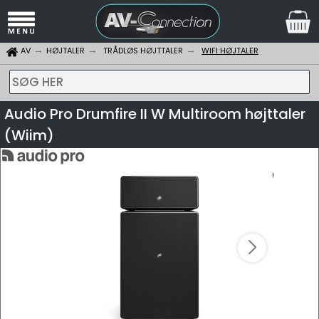
AV
HØJTALER
TRÅDLØS HØJTTALER
WIFI HØJTALER
SØG HER
Audio Pro Drumfire II W Multiroom højttaler
(Wiim)