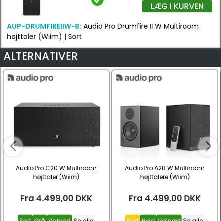
LÆG I KURVEN
AUP-DRUMFIREIIW-B:
Audio Pro Drumfire II W Multiroom
højttaler (Wiim) | Sort
ALTERNATIVER
Audio Pro C20 W Multiroom
Audio Pro A28 W Multiroom
højttaler (Wiim)
højttalere (Wiim)
Fra
4.499,00
DKK
Fra
4.499,00
DKK
Sort
Grå
Valnød
Se alle
Sort
Hvid
Valnød
Se alle