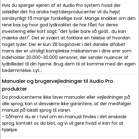
Hvis du spørger ejeren af et Audio Pro system hvad der
adskiller det fra andre højttalerproducenter vil du højst
sandsynligt få mange forskellige svar. Mange snakker om den
rene bas og hvor god lydkvalitet de har fået for deres
investering eller kort sagt; "det lyder bare så godt.. du kan
mærke det!". Det er svært at forklare en følelse af hvordan
noget lyder. Der er kun 28 bogstaver i det danske alfabet
mens der er utroligt komplekse mekanismer i dine ører som
indeholder 20.000-30.000 sensorer, der sender nuancer af
lydbilledet til din hjerne. Brug dem til at komme med din egen
bedømmelse. Lyt...
Manualer og brugervejledninger til Audio Pro
produkter
Da producenterne ikke laver manualer eller vejledninger på
alle sprog, kan vi desværre ikke garantere, at der medfølger
manual på lokalt sprog til varen.
- Såfremt du er i tvivl om en manual findes i det ønskede
sprog, kontakt os da blot, og vi vil gøre hvad vi kan for at
hjælpe.