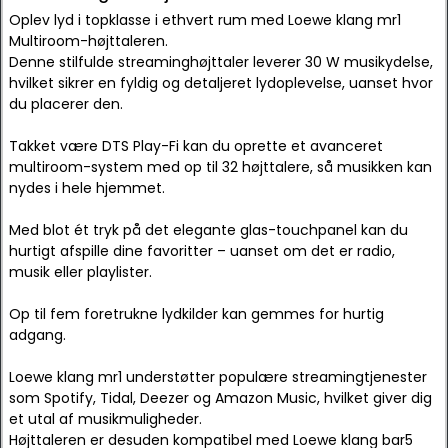
Oplev lyd i topklasse i ethvert rum med Loewe klang mr1
Multiroom-højttaleren.
Denne stilfulde streaminghøjttaler leverer 30 W musikydelse,
hvilket sikrer en fyldig og detaljeret lydoplevelse, uanset hvor
du placerer den.
Takket være DTS Play-Fi kan du oprette et avanceret
multiroom-system med op til 32 højttalere, så musikken kan
nydes i hele hjemmet.
Med blot ét tryk på det elegante glas-touchpanel kan du
hurtigt afspille dine favoritter – uanset om det er radio,
musik eller playlister.
Op til fem foretrukne lydkilder kan gemmes for hurtig
adgang.
Loewe klang mr1 understøtter populære streamingtjenester
som Spotify, Tidal, Deezer og Amazon Music, hvilket giver dig
et utal af musikmuligheder.
Højttaleren er desuden kompatibel med Loewe klang bar5