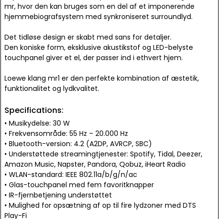
mr, hvor den kan bruges som en del af et imponerende
hjemmebiografsystem med synkroniseret surroundlyd.
Det tidløse design er skabt med sans for detaljer.
Den koniske form, eksklusive akustikstof og LED-belyste
touchpanel giver et el, der passer ind i ethvert hjem.
Loewe klang mr1 er den perfekte kombination af æstetik,
funktionalitet og lydkvalitet.
Specifications:
• Musikydelse: 30 W
• Frekvensområde: 55 Hz – 20.000 Hz
• Bluetooth-version: 4.2 (A2DP, AVRCP, SBC)
• Understøttede streamingtjenester: Spotify, Tidal, Deezer,
Amazon Music, Napster, Pandora, Qobuz, iHeart Radio
• WLAN-standard: IEEE 802.11a/b/g/n/ac
• Glas-touchpanel med fem favoritknapper
• IR-fjernbetjening understøttet
• Mulighed for opsætning af op til fire lydzoner med DTS
Play-Fi