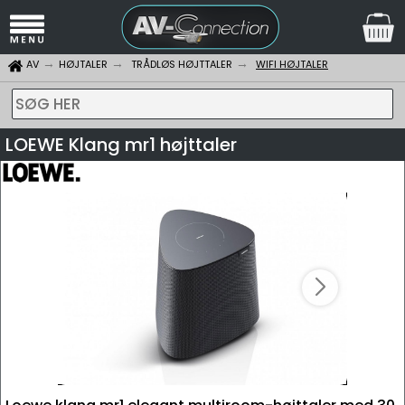
AV
HØJTALER
TRÅDLØS HØJTTALER
WIFI HØJTALER
SØG HER
LOEWE Klang mr1 højttaler