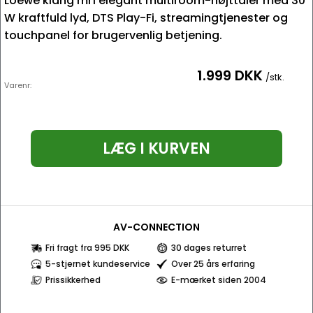
Loewe klang mr1 elegant multiroom-højttaler med 30
W kraftfuld lyd, DTS Play-Fi, streamingtjenester og
touchpanel for brugervenlig betjening.
1.999 DKK
/stk.
Varenr:
LÆG I KURVEN
AV-CONNECTION
Fri fragt fra 995 DKK
30 dages returret
5-stjernet kundeservice
Over 25 års erfaring
Prissikkerhed
E-mærket siden 2004