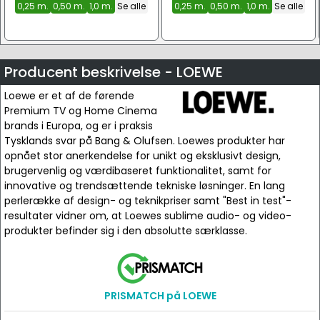
0,25 m.
0,50 m.
1,0 m.
Se alle
0,25 m.
0,50 m.
1,0 m.
Se alle
Producent beskrivelse - LOEWE
Loewe er et af de førende
Premium TV og Home Cinema
brands i Europa, og er i praksis
Tysklands svar på Bang & Olufsen. Loewes produkter har
opnået stor anerkendelse for unikt og eksklusivt design,
brugervenlig og værdibaseret funktionalitet, samt for
innovative og trendsættende tekniske løsninger. En lang
perlerække af design- og teknikpriser samt "Best in test"-
resultater vidner om, at Loewes sublime audio- og video-
produkter befinder sig i den absolutte særklasse.
PRISMATCH på LOEWE