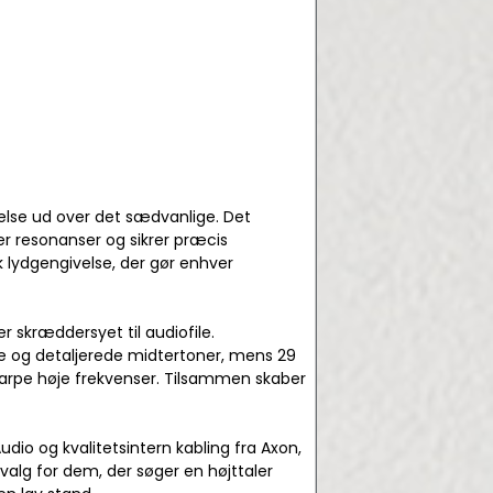
else ud over det sædvanlige. Det
er resonanser og sikrer præcis
 lydgengivelse, der gør enhver
r skræddersyet til audiofile.
ge og detaljerede midtertoner, mens 29
pe høje frekvenser. Tilsammen skaber
dio og kvalitetsintern kabling fra Axon,
 valg for dem, der søger en højttaler