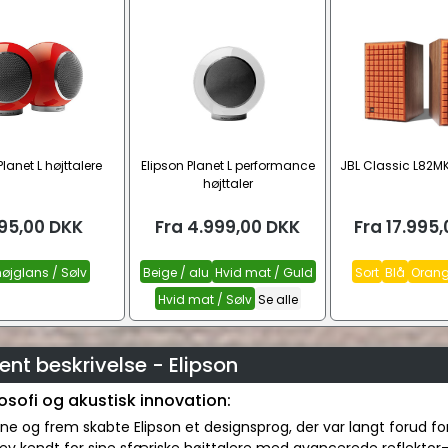
Planet L højttalere
Elipson Planet L performance
JBL Classic L82MK
højttaler
95,00
DKK
Fra
4.999,00
DKK
Fra
17.995,
øjglans / Sølv
Beige / alu
Hvid mat / Guld
Sort
Blå
Oran
Hvid mat / Sølv
Se alle
nt beskrivelse - Elipson
osofi og akustisk innovation:
rne og frem skabte Elipson et designsprog, der var langt forud for 