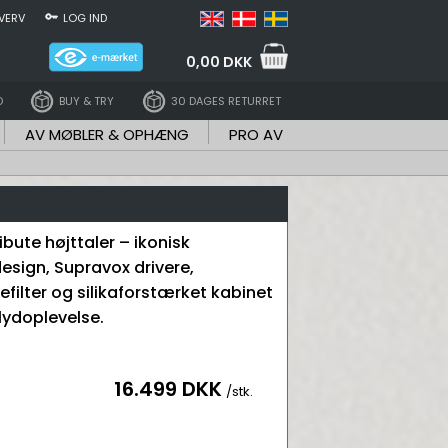
VERV
LOG IND
0,00 DKK
D
BUY & TRY
30 DAGES RETURRET
AV MØBLER & OPHÆNG
PRO AV
ibute højttaler – ikonisk
esign, Supravox drivere,
filter og silikaforstærket kabinet
 lydoplevelse.
16.499 DKK
/stk.