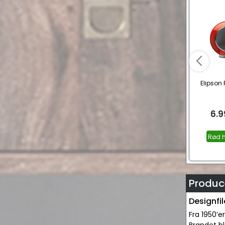
Elipson 
6.9
Rød h
Produce
Designfil
Fra 1950’e