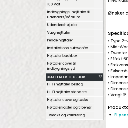
med klass
100 Volt
Indbygnings-højttaler til
Ønsker d
udendørs/vådrum
Udendørshøjtaler
Væghøjttaler
Specific
Pendelhøjttaler
• Type 2-v
• Mid-Woo
Installations subwoofer
• Tweete
Højttaler backbox
• Effekt 
Højttaler cover til
• Frekven
indbygningslyd
• Følsomh
• Impeda
HØJTTALER TILBEHØR
• Dimens
Hi-Fi højttaler beslag
• Dimens
Hi-Fi højttaler standere
• Vægt 15
Højttaler cover og taske
Produkta
Højttalerkabler og tilbehør
Elipso
Tweaks og kalibrering