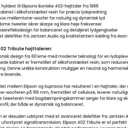
hyldest til Elipsons ikoniske 402-højttaler fra 1966
kabinet i silikaforstærket resin for præcis lydspredning
avox mellemtone-woofer for naturlig og dynamisk lyd
ome tweeter sikrer skarpe og klare høje frekvenser
basrefleksdesign for balanceret og detaljeret lydgengivelse
t delefilter fra Jantzen Audio og kvalitetsintern kabling fra Axon
402 Tribute højttaleren:
konisk design fra 60'erne med moderne teknologi for en lydoplev
de kabinet er fremstillet af silikaforstærket resin, som reducer
ing. Denne unikke konstruktion muliggør en neutral og harmonisk
e levende.
t mellem Elipson og Supravox har resulteret i en højttaler, der e
e-wooferen på 165 mm, fremstillet af cellulose, leverer naturli
tweeteren med bagdæmpningskammer sørger for klare og skar
rofil, der både er dynamisk og balanceret.
n er desuden udstyret med et avanceret delefilter fra Jantzen Au
 uforstyrret signaltransmission. Elipson 402 Tribute er et perfekt