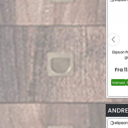
Elipson P
gu
Fra
1
Valnød
ANDRE