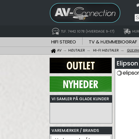
TLF. 7442 1078 (HVERDAGE 9-17)
HUR
HIFI STEREO
TV & HJEMMEBIOGRAF
AV
HØJTALER
HI-FI HØJTALER
GULVH
Elipson
VI SAMLER PÅ GLADE KUNDER
VAREMÆRKER / BRANDS