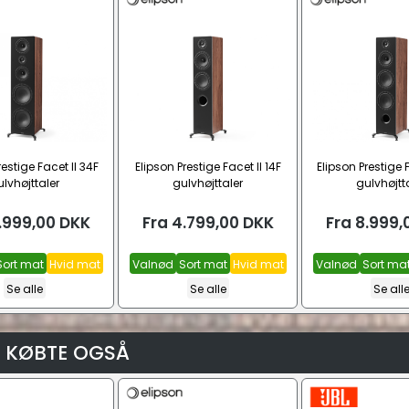
restige Facet II 34F
Elipson Prestige Facet II 14F
Elipson Prestige 
lvhøjttaler
gulvhøjttaler
gulvhøjtt
1.999,00
DKK
Fra
4.799,00
DKK
Fra
8.999,
Sort mat
Hvid mat
Valnød
Sort mat
Hvid mat
Valnød
Sort ma
Se alle
Se alle
Se all
 KØBTE OGSÅ