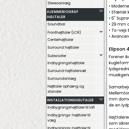
Stereoanlæg
• Moderne 
HJEMMEBIOGRAF
• Sfærisk 
HØJTALER
• 6" Supr
• 29 mm d
Soundbar
• To-vejs 
Fronthøjttaler (LCR)
• Avancere
Centerhøjttaler
Surround højttaler
Elipson 
Subwoofer
Forener i
kugleforme
Indbygningshøjttaler
lydspredn
Surround højttalersæt
musikgenr
Surroundanlæg
Højttaler ophæng og
Samarbejde
stander
Mellemton
mm dome 
INSTALLATIONSHØJTALER
de en lydp
Indbygningshøjttaler til loft
Indbygnings-højttaler til
Højttalere
væg
som sikrer
Indbygnings-højttaler til