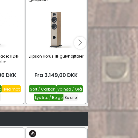
Facet II 24F
Elipson Horus 11F gulvhøjttaler
Elipson Horus 11F BT HD
aler
gulvhøjttaler
00
DKK
Fra
3.149,00
DKK
Fra
5.999,00
DK
t
Hvid mat
Sort / Carbon
Valnød / Grå
Sort
Eg, lys
Valnød
Se a
e
Lys træ / Beige
Se alle