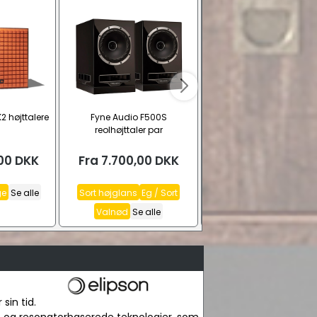
2 højttalere
Fyne Audio F500S
Klipsch RF-7 III gulvhøjtt
reolhøjttaler par
00
DKK
Fra
7.700,00
DKK
Fra
17.995,00
DK
ge
Se alle
Sort højglans
Eg / Sort
Sort
Valnød
Valnød
Se alle
sin tid.