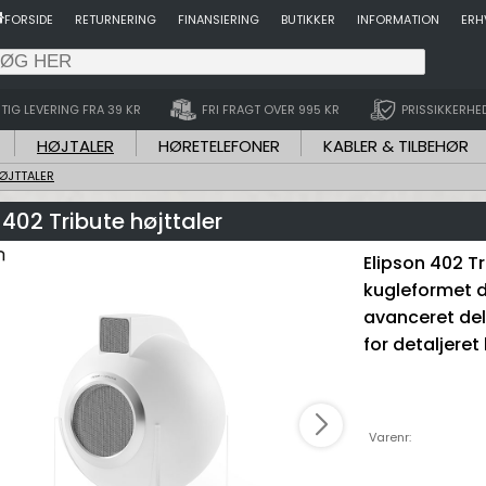
FORSIDE
RETURNERING
FINANSIERING
BUTIKKER
INFORMATION
ERH
TIG LEVERING FRA 39 KR
FRI FRAGT OVER 995 KR
PRISSIKKERHE
HØJTALER
HØRETELEFONER
KABLER & TILBEHØR
ØJTTALER
 402 Tribute højttaler
Elipson 402 Tr
kugleformet d
avanceret dele
for detaljeret
Varenr: