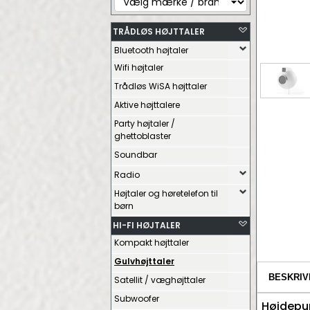
TRÅDLØS HØJTTALER
Bluetooth højtaler
Wifi højtaler
Trådløs WiSA højttaler
Aktive højttalere
Party højtaler /
ghettoblaster
Soundbar
Radio
Højtaler og høretelefon til
børn
HI-FI HØJTALER
Kompakt højttaler
Gulvhøjttaler
BESKRIV
Satellit / væghøjttaler
Subwoofer
Højdepu