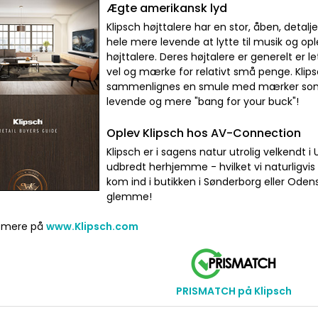
Ægte amerikansk lyd
Klipsch højttalere har en stor, åben, detal
hele mere levende at lytte til musik og op
højttalere. Deres højtalere er generelt er l
vel og mærke for relativt små penge. Klips
sammenlignes en smule med mærker som 
levende og mere "bang for your buck"!
Oplev Klipsch hos AV-Connection
Klipsch er i sagens natur utrolig velkendt 
udbredt herhjemme - hvilket vi naturligvis
kom ind i butikken i Sønderborg eller Oden
glemme!
 mere på
www.Klipsch.com
PRISMATCH på Klipsch