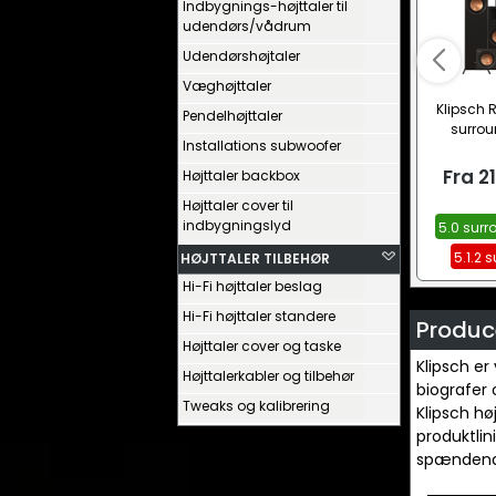
Indbygnings-højttaler til
udendørs/vådrum
Udendørshøjtaler
Væghøjttaler
Klipsch 
Pendelhøjttaler
surrou
Installations subwoofer
Fra
2
Højttaler backbox
Højttaler cover til
indbygningslyd
5.0 surr
5.1.2 
HØJTTALER TILBEHØR
Hi-Fi højttaler beslag
Hi-Fi højttaler standere
Produce
Højttaler cover og taske
Klipsch er
Højttalerkabler og tilbehør
biografer 
Tweaks og kalibrering
Klipsch hø
produktlin
spændende