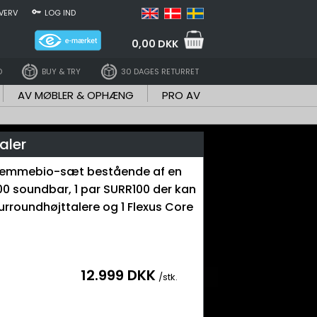
VERV
LOG IND
0,00 DKK
D
BUY & TRY
30 DAGES RETURRET
AV MØBLER & OPHÆNG
PRO AV
aler
hjemmebio-sæt bestående af en
00 soundbar, 1 par SURR100 der kan
rroundhøjttalere og 1 Flexus Core
12.999 DKK
/stk.