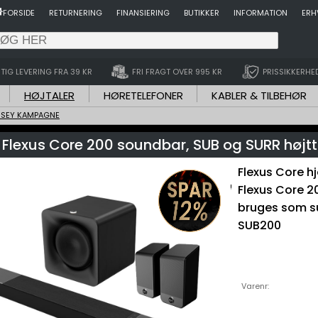
FORSIDE
RETURNERING
FINANSIERING
BUTIKKER
INFORMATION
ERH
TIG LEVERING FRA 39 KR
FRI FRAGT OVER 995 KR
PRISSIKKERHE
HØJTALER
HØRETELEFONER
KABLER & TILBEHØR
SSEY KAMPAGNE
 Flexus Core 200 soundbar, SUB og SURR højtt
Flexus Core 
Flexus Core 2
bruges som su
SUB200
Varenr: