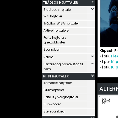
TRÅDLØS HØJTTALER
Bluetooth højtaler
Wifi højtaler
Trådløs WiSA højttaler
Aktive højttalere
Party højtaler /
ghettoblaster
Soundbar
Klipsch F
• 1 stk.
Fle
Radio
• 1 par
Kli
Højtaler og høretelefon til
• 1 stk.
Kli
børn
HI-FI HØJTALER
Kompakt højttaler
ALTER
Gulvhøjttaler
Satellit / væghøjttaler
Subwoofer
Stereoanlæg