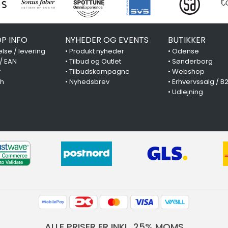
P INFO
NYHEDER OG EVENTS
BUTIKKER
lse / levering
•
Produkt nyheder
•
Odense
 / EAN
•
Tilbud og Outlet
•
Sønderborg
y
•
Tilbudskampagne
•
Webshop
ch
•
Nyhedsbrev
•
Erhvervssalg / B
•
Udlejning
ALLE PRISER ER INKL. 25% MOMS