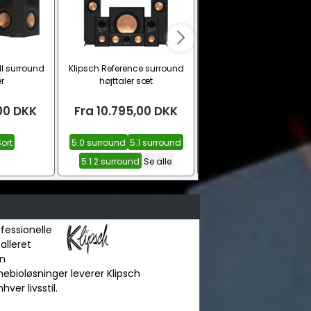
II surround
Klipsch Reference surround
HDMI eARC til analog ste
r
højttaler sæt
audio konverter
00
DKK
Fra
10.795,00
DKK
299,00
DKK
ort
5.0 surround
5.1 surround
5.1.2 surround
Se alle
fessionelle
alleret
en
mebioløsninger leverer Klipsch
er livsstil.