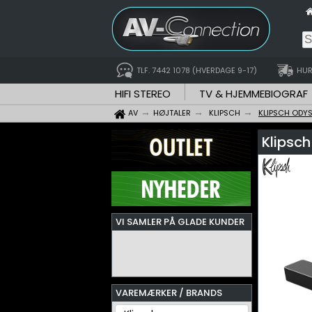
TLF. 7442 1078 (HVERDAGE 9-17)
HUR
HIFI STEREO
TV & HJEMMEBIOGRAF
AV
HØJTALER
KLIPSCH
KLIPSCH ODY
Klipsch
VI SAMLER PÅ GLADE KUNDER
VAREMÆRKER / BRANDS