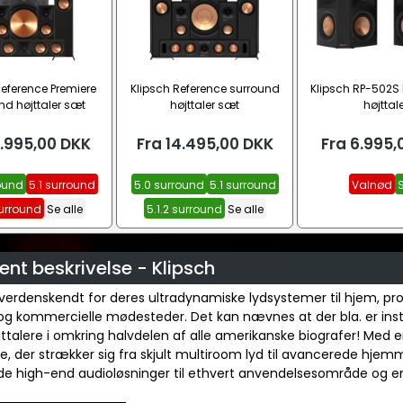
Reference Premiere
Klipsch Reference surround
Klipsch RP-502S 
nd højttaler sæt
højttaler sæt
højttale
1.995,00
DKK
Fra
14.495,00
DKK
Fra
6.995,
ound
5.1 surround
5.0 surround
5.1 surround
Valnød
S
surround
Se alle
5.1.2 surround
Se alle
nt beskrivelse - Klipsch
 verdenskendt for deres ultradynamiske lydsystemer til hjem, pro
og kommercielle mødesteder. Det kan nævnes at der bla. er inst
jttalere i omkring halvdelen af alle amerikanske biografer! Med 
ie, der strækker sig fra skjult multiroom lyd til avancerede hjem
 high-end audioløsninger til ethvert anvendelsesområde og enhv