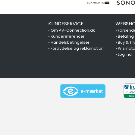
KUNDESERVICE
WEBSHO
•
Om AV-Connection.dk
•
Forsende
•
Kundereferencer
•
Betaling
•
Handelsbetingelser
•
Buy & Tr
•
Fortrydelse og reklamation
•
Prismat
•
Log ind