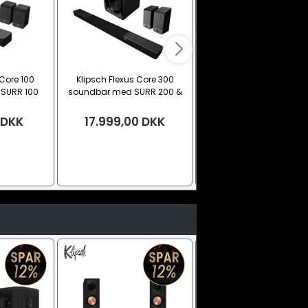
 Core 100
Klipsch Flexus Core 300
Klipsch Flexus Core 20
SURR 100
soundbar med SURR 200 &
soundbar
re
SUB 200
DKK
17.999,00
DKK
Fra
4.499,00
DK
Sort
Valnød