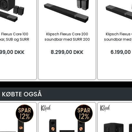
 Flexus Core 100
Klipsch Flexus Core 200
Klipsch Flexus
ar, SUB og SURR
soundbar med SURR 200
soundbar med 
højttaler
højttalere
højttale
99,00
DKK
8.299,00
DKK
6.199,00
 KØBTE OGSÅ