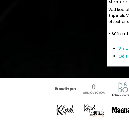
Manualer
Ved køb af
Engelsk
. 
oftest er
- Såfremt 
Vis 
Gå ti