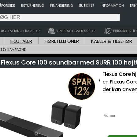
FORSIDE
RETURNERING
FINANSIERING
BUTIKKER
INFORMATION
ERH
TIG LEVERING FRA 39 KR
FRI FRAGT OVER 995 KR
PRISSIKKERHE
HØJTALER
HØRETELEFONER
KABLER & TILBEHØR
SSEY KAMPAGNE
 Flexus Core 100 soundbar med SURR 100 højt
Flexus Core 
en Flexus Cor
der kan anven
Varenr: