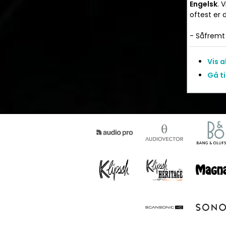
Engelsk
. 
oftest er
- Såfremt 
Vis 
Gå ti