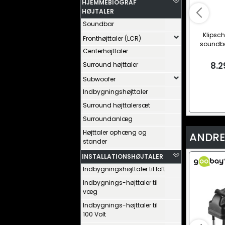
HJEMMEBIOGRAF
HØJTALER
Soundbar
Klipsch
Fronthøjttaler (LCR)
soundb
Centerhøjttaler
8.2
Surround højttaler
Subwoofer
Indbygningshøjttaler
Surround højttalersæt
Surroundanlæg
Højttaler ophæng og
ANDRE
stander
INSTALLATIONSHØJTALER
Indbygningshøjttaler til loft
Indbygnings-højttaler til
væg
Indbygnings-højttaler til
100 Volt