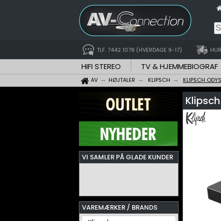
TLF. 7442 1078 (HVERDAGE 9-17)
HUR
HIFI STEREO
TV & HJEMMEBIOGRAF
AV
HØJTALER
KLIPSCH
KLIPSCH ODY
Klipsch
VI SAMLER PÅ GLADE KUNDER
VAREMÆRKER / BRANDS