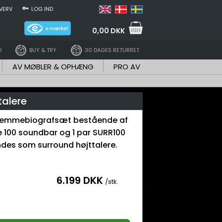
VERV
LOG IND
0,00 DKK
D
BUY & TRY
30 DAGES RETURRET
AV MØBLER & OPHÆNG
PRO AV
talere
hjemmebiografsæt bestående af
e 100 soundbar og 1 par SURR100
des som surround højttalere.
6.199 DKK
/stk.