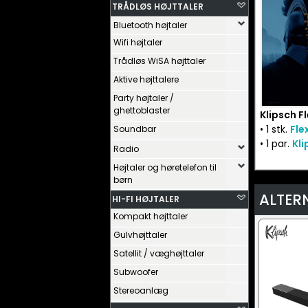
TRÅDLØS HØJTTALER
Bluetooth højtaler
Wifi højtaler
Trådløs WiSA højttaler
Aktive højttalere
Party højtaler /
ghettoblaster
Klipsch F
• 1 stk.
Fle
Soundbar
• 1 par.
Kli
Radio
Højtaler og høretelefon til
børn
ALTER
HI-FI HØJTALER
Kompakt højttaler
Gulvhøjttaler
Satellit / væghøjttaler
Subwoofer
Stereoanlæg