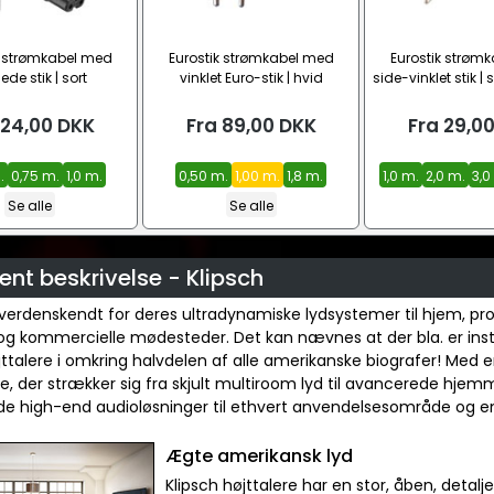
k strømkabel med
Eurostik strømkabel med
Eurostik strøm
lede stik | sort
vinklet Euro-stik | hvid
side-vinklet stik | 
(CEE7/16 – C7)
– C7)
24,00
DKK
Fra
89,00
DKK
Fra
29,0
.
0,75 m.
1,0 m.
0,50 m.
1,00 m.
1,8 m.
1,0 m.
2,0 m.
3,0
Se alle
Se alle
nt beskrivelse - Klipsch
 verdenskendt for deres ultradynamiske lydsystemer til hjem, pro
og kommercielle mødesteder. Det kan nævnes at der bla. er inst
jttalere i omkring halvdelen af alle amerikanske biografer! Med 
ie, der strækker sig fra skjult multiroom lyd til avancerede hjem
 high-end audioløsninger til ethvert anvendelsesområde og enhv
Ægte amerikansk lyd
Klipsch højttalere har en stor, åben, detal