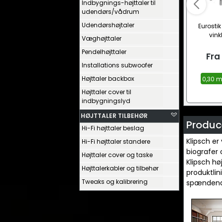
Indbygnings-højttaler til
udendørs/vådrum
Udendørshøjtaler
Eurosti
vink
Væghøjttaler
Pendelhøjttaler
Fra
Installations subwoofer
Højttaler backbox
0,30 m
Højttaler cover til
indbygningslyd
HØJTTALER TILBEHØR
Produce
Hi-Fi højttaler beslag
Klipsch er
Hi-Fi højttaler standere
biografer 
Højttaler cover og taske
Klipsch hø
Højttalerkabler og tilbehør
produktlin
Tweaks og kalibrering
spændende