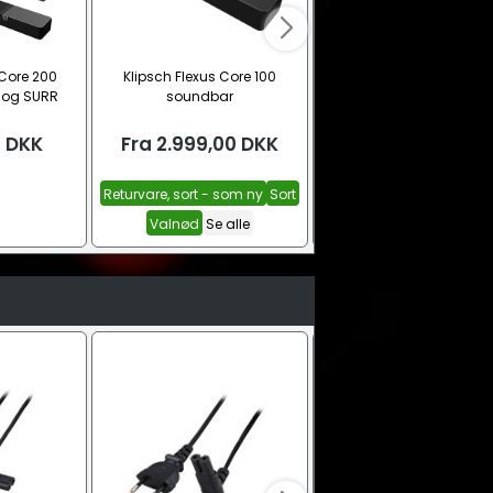
 Core 200
Klipsch Flexus Core 100
Klipsch Flexus Core 10
 og SURR
soundbar
soundbar og SUB 100
r
0
DKK
Fra
2.999,00
DKK
6.299,00
DKK
Returvare, sort - som ny
Sort
Valnød
Se alle