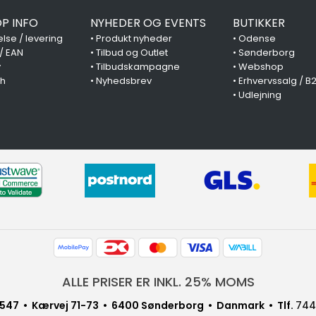
P INFO
NYHEDER OG EVENTS
BUTIKKER
lse / levering
•
Produkt nyheder
•
Odense
 / EAN
•
Tilbud og Outlet
•
Sønderborg
y
•
Tilbudskampagne
•
Webshop
ch
•
Nyhedsbrev
•
Erhvervssalg / B
•
Udlejning
ALLE PRISER ER INKL. 25% MOMS
547 • Kærvej 71-73 • 6400 Sønderborg • Danmark • Tlf.
744