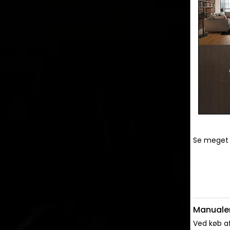
Se meget
Manualer
Ved køb af