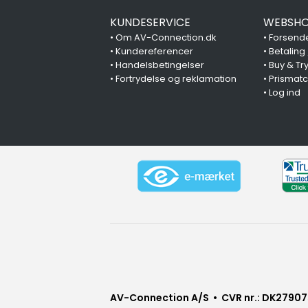
KUNDESERVICE
WEBSHO
•
Om AV-Connection.dk
•
Forsende
•
Kundereferencer
•
Betaling
•
Handelsbetingelser
•
Buy & Tr
•
Fortrydelse og reklamation
•
Prismat
•
Log ind
AV-Connection A/S • CVR nr.: DK27907