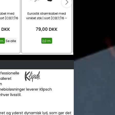
kabel med
Eurostik strømkabel med
Eurostik strømkabel m
sort (CEE7/16
vinklet stik | sort (CEE7/16 –
vinklede stik | 2 meter, s
C7)
(CEE7/16 – C7)
0
DKK
79,00
DKK
49,00
DKK
 m.
Se alle
2,0 m.
fessionelle
alleret
en
mebioløsninger leverer Klipsch
er livsstil.
jeret og yderst dynamisk lyd, som gør det