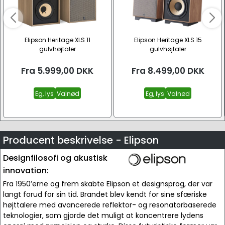
Elipson Heritage XLS 11
Elipson Heritage XLS 15
gulvhøjtaler
gulvhøjtaler
Fra
5.999,00
DKK
Fra
8.499,00
DKK
Eg, lys
Valnød
Eg, lys
Valnød
Producent beskrivelse - Elipson
Designfilosofi og akustisk
innovation:
Fra 1950’erne og frem skabte Elipson et designsprog, der var
langt forud for sin tid. Brandet blev kendt for sine sfæriske
højttalere med avancerede reflektor- og resonatorbaserede
teknologier, som gjorde det muligt at koncentrere lydens