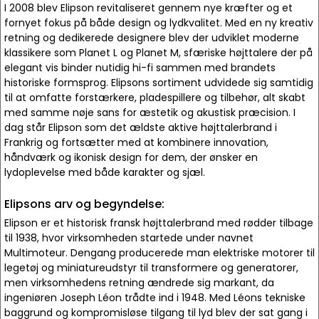
I 2008 blev Elipson revitaliseret gennem nye kræfter og et
fornyet fokus på både design og lydkvalitet. Med en ny kreativ
retning og dedikerede designere blev der udviklet moderne
klassikere som Planet L og Planet M, sfæriske højttalere der på
elegant vis binder nutidig hi-fi sammen med brandets
historiske formsprog. Elipsons sortiment udvidede sig samtidig
til at omfatte forstærkere, pladespillere og tilbehør, alt skabt
med samme nøje sans for æstetik og akustisk præcision. I
dag står Elipson som det ældste aktive højttalerbrand i
Frankrig og fortsætter med at kombinere innovation,
håndværk og ikonisk design for dem, der ønsker en
lydoplevelse med både karakter og sjæl.
Elipsons arv og begyndelse:
Elipson er et historisk fransk højttalerbrand med rødder tilbage
til 1938, hvor virksomheden startede under navnet
Multimoteur. Dengang producerede man elektriske motorer til
legetøj og miniatureudstyr til transformere og generatorer,
men virksomhedens retning ændrede sig markant, da
ingeniøren Joseph Léon trådte ind i 1948. Med Léons tekniske
baggrund og kompromisløse tilgang til lyd blev der sat gang i