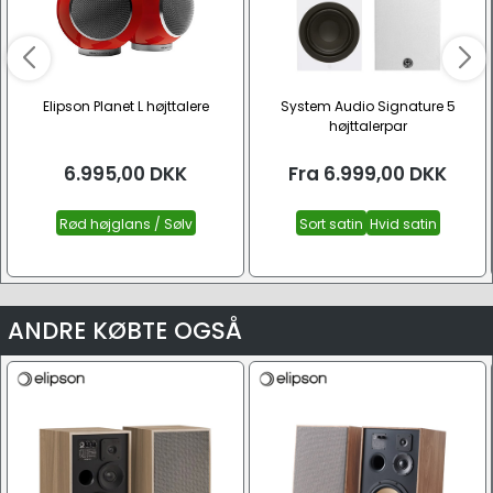
Elipson Planet L højttalere
System Audio Signature 5
højttalerpar
6.995,00
DKK
Fra
6.999,00
DKK
Rød højglans / Sølv
Sort satin
Hvid satin
ANDRE KØBTE OGSÅ