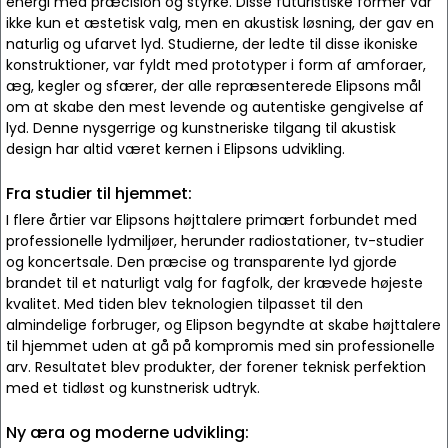
energi med præcision og styrke. Disse futuristiske former var
ikke kun et æstetisk valg, men en akustisk løsning, der gav en
naturlig og ufarvet lyd. Studierne, der ledte til disse ikoniske
konstruktioner, var fyldt med prototyper i form af amforaer,
æg, kegler og sfærer, der alle repræsenterede Elipsons mål
om at skabe den mest levende og autentiske gengivelse af
lyd. Denne nysgerrige og kunstneriske tilgang til akustisk
design har altid været kernen i Elipsons udvikling.
Fra studier til hjemmet:
I flere årtier var Elipsons højttalere primært forbundet med
professionelle lydmiljøer, herunder radiostationer, tv-studier
og koncertsale. Den præcise og transparente lyd gjorde
brandet til et naturligt valg for fagfolk, der krævede højeste
kvalitet. Med tiden blev teknologien tilpasset til den
almindelige forbruger, og Elipson begyndte at skabe højttalere
til hjemmet uden at gå på kompromis med sin professionelle
arv. Resultatet blev produkter, der forener teknisk perfektion
med et tidløst og kunstnerisk udtryk.
Ny æra og moderne udvikling: