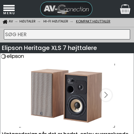
AV
HØJTALER
HI-FI HØJTALER
KOMPAKT HØJTTALER
SØG HER
Elipson Heritage XLS 7 højttalere