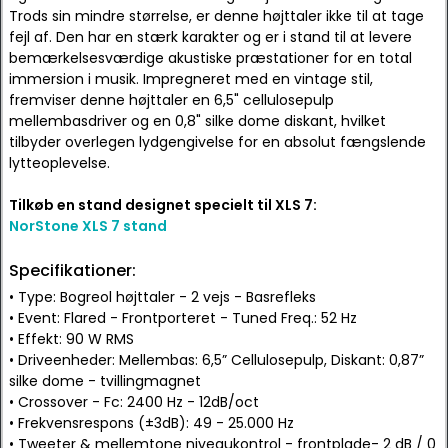
Trods sin mindre størrelse, er denne højttaler ikke til at tage
fejl af. Den har en stærk karakter og er i stand til at levere
bemærkelsesværdige akustiske præstationer for en total
immersion i musik. Impregneret med en vintage stil,
fremviser denne højttaler en 6,5" cellulosepulp
mellembasdriver og en 0,8" silke dome diskant, hvilket
tilbyder overlegen lydgengivelse for en absolut fængslende
lytteoplevelse.
Tilkøb en stand designet specielt til XLS 7:
NorStone XLS 7 stand
Specifikationer:
• Type: Bogreol højttaler - 2 vejs - Basrefleks
• Event: Flared - Frontporteret - Tuned Freq.: 52 Hz
• Effekt: 90 W RMS
• Driveenheder: Mellembas: 6,5” Cellulosepulp, Diskant: 0,87”
silke dome - tvillingmagnet
• Crossover - Fc: 2400 Hz - 12dB/oct
• Frekvensrespons (±3dB): 49 - 25.000 Hz
• Tweeter & mellemtone niveaukontrol - frontplade- 2 dB / 0