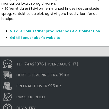
manual på lokalt sprog til varen.
- Såfremt du er i tvivl om en manual findes i det ønskede
sprog, kontakt os da blot, og vi vil gøre hvad vi kan for at
hjælpe.
Vis alle Sonus faber produkter hos AV-Connection
Gå til Sonus faber´s website
TLF. 7442 1078 (HVERDAGE 9-17)
HURTIG LEVERING FRA 39 KR
FRI FRAGT OVER 995 KR
PRISSIKKERHED
BUY & TRY