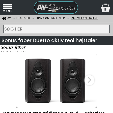
AV
HØJTALER
TRÅDLØS HØJTTALER
AKTIVE HØJTTALERE
SØG HER
Sonus faber Duetto aktiv reol højttaler