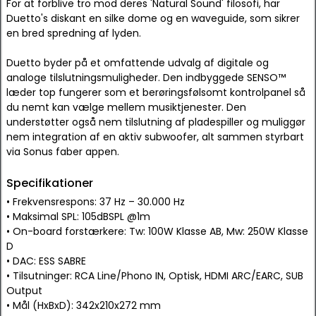
For at forblive tro mod deres 'Natural Sound' filosofi, har
Duetto's diskant en silke dome og en waveguide, som sikrer
en bred spredning af lyden.
Duetto byder på et omfattende udvalg af digitale og
analoge tilslutningsmuligheder. Den indbyggede SENSO™
læder top fungerer som et berøringsfølsomt kontrolpanel så
du nemt kan vælge mellem musiktjenester. Den
understøtter også nem tilslutning af pladespiller og muliggør
nem integration af en aktiv subwoofer, alt sammen styrbart
via Sonus faber appen.
Specifikationer
• Frekvensrespons: 37 Hz – 30.000 Hz
• Maksimal SPL: 105dBSPL @1m
• On-board forstærkere: Tw: 100W Klasse AB, Mw: 250W Klasse
D
• DAC: ESS SABRE
• Tilsutninger: RCA Line/Phono IN, Optisk, HDMI ARC/EARC, SUB
Output
• Mål (HxBxD): 342x210x272 mm