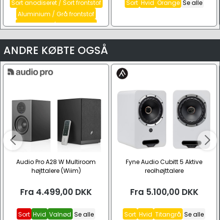
Sort anodiseret / Sort frontstof
Sort
Hvid
Orange
Se alle
Aluminium / Grå frontstof
Hvid lakeret / Grå frontstof
Se alle
ANDRE KØBTE OGSÅ
Audio Pro A28 W Multiroom
Fyne Audio Cubitt 5 Aktive
højttalere (Wiim)
reolhøjttalere
Fra
4.499,00
DKK
Fra
5.100,00
DKK
Sort
Hvid
Valnød
Se alle
Sort
Hvid
Titangrå
Se alle