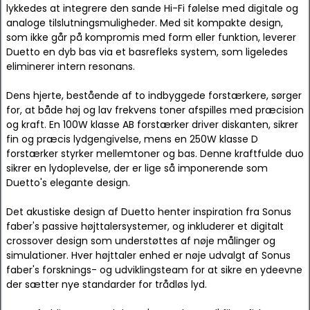
lykkedes at integrere den sande Hi-Fi følelse med digitale og
analoge tilslutningsmuligheder. Med sit kompakte design,
som ikke går på kompromis med form eller funktion, leverer
Duetto en dyb bas via et basrefleks system, som ligeledes
eliminerer intern resonans.
Dens hjerte, bestående af to indbyggede forstærkere, sørger
for, at både høj og lav frekvens toner afspilles med præcision
og kraft. En 100W klasse AB forstærker driver diskanten, sikrer
fin og præcis lydgengivelse, mens en 250W klasse D
forstærker styrker mellemtoner og bas. Denne kraftfulde duo
sikrer en lydoplevelse, der er lige så imponerende som
Duetto's elegante design.
Det akustiske design af Duetto henter inspiration fra Sonus
faber's passive højttalersystemer, og inkluderer et digitalt
crossover design som understøttes af nøje målinger og
simulationer. Hver højttaler enhed er nøje udvalgt af Sonus
faber's forsknings- og udviklingsteam for at sikre en ydeevne
der sætter nye standarder for trådløs lyd.