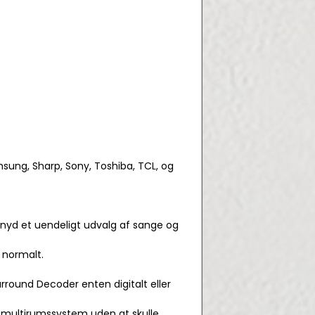
msung, Sharp, Sony, Toshiba, TCL, og
g nyd et uendeligt udvalg af sange og
 normalt.
rround Decoder enten digitalt eller
 multirumssystem uden at skulle