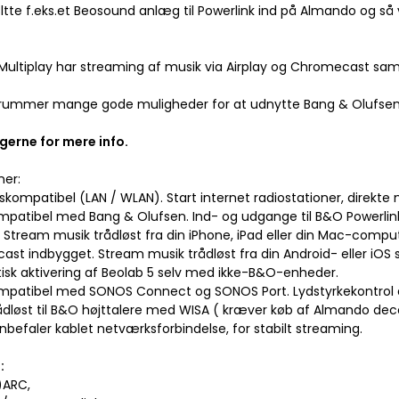
sltte f.eks.et Beosound anlæg til Powerlink ind på Almando og så
ultiplay har streaming af musik via Airplay og Chromecast samt
ummer mange gode muligheder for at udnytte Bang & Olufsen 
gerne for mere info.
ner:
skompatibel (LAN / WLAN). Start internet radiostationer, direkte
ompatibel med Bang & Olufsen. Ind- og udgange til B&O Powerlin
2. Stream musik trådløst fra din iPhone, iPad eller din Mac-compu
ast indbygget. Stream musik trådløst fra din Android- eller iOS 
isk aktivering af Beolab 5 selv med ikke-B&O-enheder.
ompatibel med SONOS Connect og SONOS Port. Lydstyrkekontrol d
 trådløst til B&O højttalere med WISA ( kræver køb af Almando d
anbefaler kablet netværksforbindelse, for stabilt streaming.
:
)ARC,