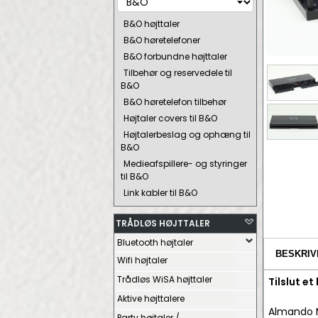
B&O højttaler
B&O høretelefoner
B&O forbundne højttaler
Tilbehør og reservedele til
B&O
B&O høretelefon tilbehør
Højtaler covers til B&O
Højtalerbeslag og ophæng til
B&O
Medieafspillere- og styringer
til B&O
Link kabler til B&O
TRÅDLØS HØJTTALER
Bluetooth højtaler
BESKRIV
Wifi højtaler
Trådløs WiSA højttaler
Tilslut e
Aktive højttalere
Almando M
Party højtaler /