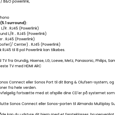
 / B&O powerlink,
phono
5.1 surround):
t L/R . RJ45 (Powerlink)
ound L/R .. RJ45 (Powerlink)
er . RJ45 (Powerlink)
oofer(/ Center) . RJ45 (Powerlink)
k RJ45 til 8 pol Powerlink kan tilkøbes.
 TV fra Grundig, Hisense, LG, Loewe, Metz, Panasonic, Philips, Sa
fleste TV med HDMI ARC
 Sonos Connect eller Sonos Port til dit Bang & Olufsen-system, o
oner fra hele verden.
lvfølgelig fortsætte med at afspille dine CD'er på systemet som
slutte Sonos Connect eller Sonos-porten til Almando Multiplay Su
de kan du udstyre dit hjem med et førsteklasses, brugervenligt