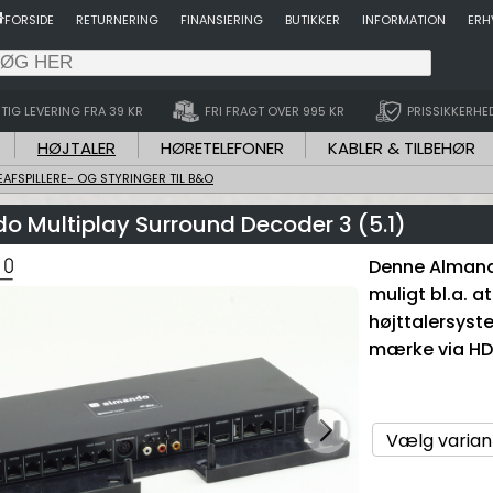
FORSIDE
RETURNERING
FINANSIERING
BUTIKKER
INFORMATION
ERH
TIG LEVERING FRA 39 KR
FRI FRAGT OVER 995 KR
PRISSIKKERHE
HØJTALER
HØRETELEFONER
KABLER & TILBEHØR
EAFSPILLERE- OG STYRINGER TIL B&O
o Multiplay Surround Decoder 3 (5.1)
Denne Almando
muligt bl.a. at
højttalersyste
mærke via HD