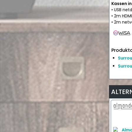
Kassen in
• USB net
• 2m HDMI
• 2m netv
Produkta
Surrou
Surrou
ALTER