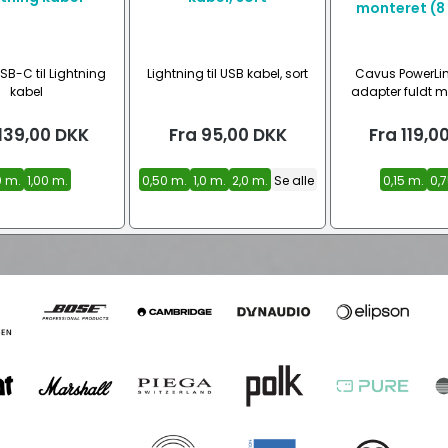
SB-C til Lightning
Lightning til USB kabel, sort
Cavus PowerLink
kabel
adapter fuldt m
ledere
139,00
DKK
Fra
95,00
DKK
Fra
119,0
0 m.
1,00 m.
0,50 m.
1,0 m.
2,0 m.
Se alle
0,15 m.
0,