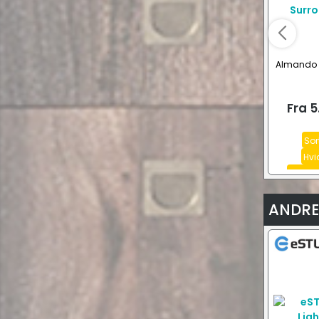
Almando M
Fra
5
Sor
Hvi
Sort, 
ANDRE