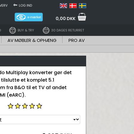
VERV
LOG IND
0,00 DKK
D
BUY & TRY
30 DAGES RETURRET
AV MØBLER & OPHÆNG
PRO AV
 Multiplay konverter gør det
 tilslutte et komplet 5.1
m fra B&O til et TV af andet
MI (eARC).