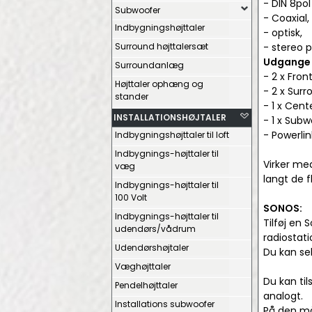
- DIN 8pol
Subwoofer
- Coaxial,
Indbygningshøjttaler
- optisk,
Surround højttalersæt
- stereo 
Udgange (
Surroundanlæg
- 2 x Fron
Højttaler ophæng og
- 2 x Surr
stander
- 1 x Cent
INSTALLATIONSHØJTALER
- 1 x Subw
- Powerlin
Indbygningshøjttaler til loft
Indbygnings-højttaler til
Virker med
væg
langt de 
Indbygnings-højttaler til
100 Volt
SONOS:
Indbygnings-højttaler til
Tilføj en
udendørs/vådrum
radiostati
Udendørshøjtaler
Du kan se
Væghøjttaler
Du kan til
Pendelhøjttaler
analogt.
Installations subwoofer
På den må