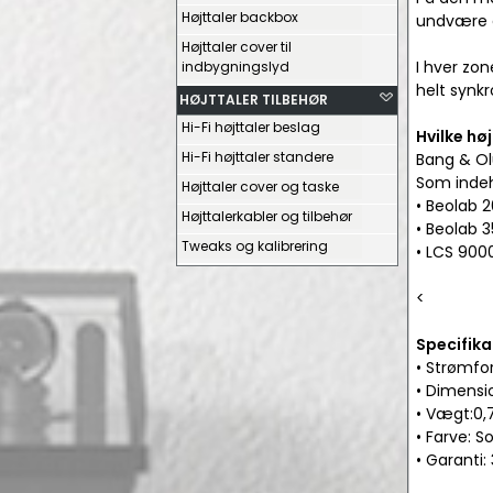
Højttaler backbox
undvære 
Højttaler cover til
I hver zo
indbygningslyd
helt synkr
HØJTTALER TILBEHØR
Hi-Fi højttaler beslag
Hvilke hø
Hi-Fi højttaler standere
Bang & Olu
Som indeh
Højttaler cover og taske
• Beolab 
Højttalerkabler og tilbehør
• Beolab 
Tweaks og kalibrering
• LCS 900
<
Specifika
• Strømfo
• Dimensi
• Vægt:0,
• Farve: So
• Garanti: 