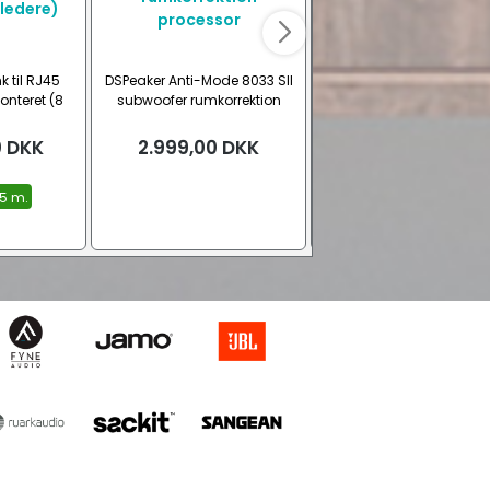
 til RJ45
DSPeaker Anti-Mode 8033 SII
Lindy Gold HDMI til DVI
onteret (8
subwoofer rumkorrektion
kabel
)
processor
0
DKK
2.999,00
DKK
Fra
379,00
DKK
75 m.
0,50 m.
1,0 m.
2,0 m.
Se 