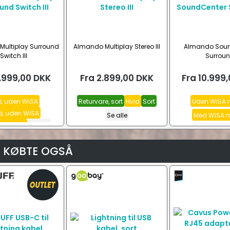
ultiplay Surround
Almando Multiplay Stereo III
Almando Soun
Switch III
Surrou
.999,00
DKK
Fra
2.899,00
DKK
Fra
10.999,
t, uden WiSA
Returvare, sort
Hvid
Sort
Uden WiSA 
d, uden WiSA
Se alle
Med WiSA 
med WiSA
Se alle
 KØBTE OGSÅ