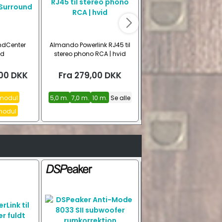
dCenter
Almando Powerlink RJ45 til
Almando Powerlink RJ45 
nd
stereo phono RCA | hvid
stereo phono RCA | sor
00
DKK
Fra
279,00
DKK
Fra
239,00
DKK
modul
5,0 m.
7,0 m.
10 m.
Se alle
3,0 m.
5,0 m.
7,0 m.
Se 
modul