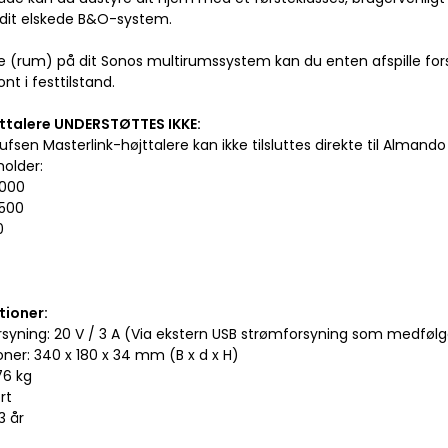
dit elskede B&O-system.
ne (rum) på dit Sonos multirumssystem kan du enten afspille for
ont i festtilstand.
jttalere UNDERSTØTTES IKKE:
fsen Masterlink-højttalere kan ikke tilsluttes direkte til Almand
older:
2000
3500
0
tioner:
rsyning: 20 V / 3 A (Via ekstern USB strømforsyning som medfølg
oner: 340 x 180 x 34 mm (B x d x H)
76 kg
rt
3 år