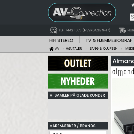
TLF. 7442 1078 (HVERDAGE 9-17)
HUR
HIFI STEREO
TV & HJEMMEBIOGRAF
AV
HØJTALER
BANG & OLUFSEN
MEDI
Almand
VI SAMLER PÅ GLADE KUNDER
VAREMÆRKER / BRANDS