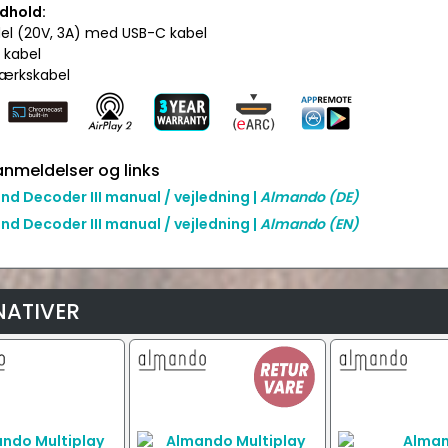
dhold:
del (20V, 3A) med USB-C kabel
 kabel
ærkskabel
nmeldelser og links
nd Decoder III manual / vejledning |
Almando
(DE)
nd Decoder III manual / vejledning |
Almando
(EN)
NATIVER