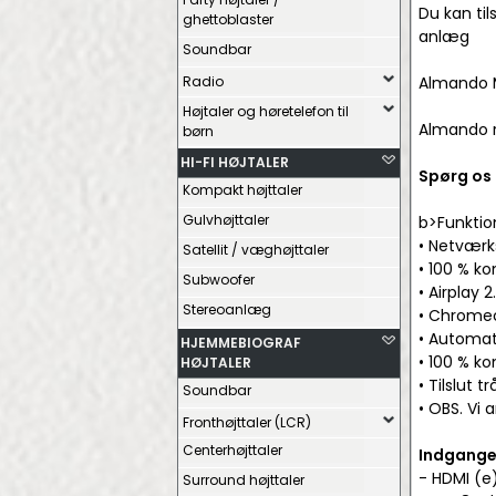
Du kan til
ghettoblaster
anlæg
Soundbar
Radio
Almando M
Højtaler og høretelefon til
Almando r
børn
HI-FI HØJTALER
Spørg os 
Kompakt højttaler
Gulvhøjttaler
b>Funktio
• Netværk
Satellit / væghøjttaler
• 100 % k
Subwoofer
• Airplay 
Stereoanlæg
• Chromec
• Automat
HJEMMEBIOGRAF
• 100 % k
HØJTALER
• Tilslut
Soundbar
• OBS. Vi 
Fronthøjttaler (LCR)
Centerhøjttaler
Indgange
- HDMI (e
Surround højttaler