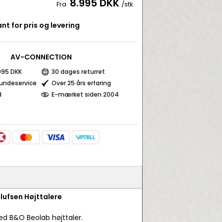
8.995 DKK
Fra
/stk.
nt for pris og levering
AV-CONNECTION
 995 DKK
30 dages returret
kundeservice
Over 25 års erfaring
d
E-mærket siden 2004
Olufsen Højttalere
ed B&O Beolab højttaler.