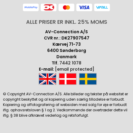
ALLE PRISER ER INKL. 25% MOMS
AV-Connection A/S
CVR nr.: DK27907547
Kærvej 71-73
6400 Sønderborg
Danmark
Tlf.
7442 1078
E-mail:
[email protected]
© Copyright AV-Connection A/S. Alle billeder og tekster på websitet er
copyright beskyttet og al kopiering uden særlig tilladelse er forbudt.
Kopiering og affotografering af websiden med salg for øje er forbudt
iflg. ophavsretsloven § 1 og 2. Vedkommende der overtræder dette vil
iflg. § 38 blive afkrævet vederlag og retsforfulgt.