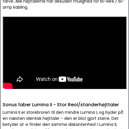
farve. Alle højttalerne har desuden mulighed for bi-wire / bi-
amp kabling.
Sonus faber Lumina II - Stor Reol/standerhøjttaler
Lumina II er storebroren til den mindre Lumina I, og byder på
en næsten identisk højttaler - den er blot gjort større. Det
betyder at vi finder den samme diskantenhed i Lumina II,