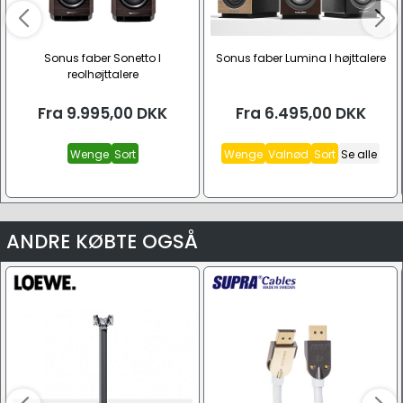
Sonus faber Sonetto I
Sonus faber Lumina I højttalere
reolhøjttalere
Fra
9.995,00
DKK
Fra
6.495,00
DKK
Wenge
Sort
Wenge
Valnød
Sort
Se alle
ANDRE KØBTE OGSÅ