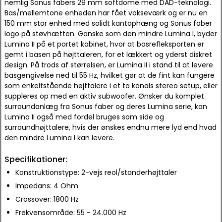
nemlig Sonus fabers 29 mm softdome med DAD-teknologi.
Bas/mellemtone enheden har fået vokseværk og er nu en
150 mm stor enhed med solidt kantophæng og Sonus faber
logo på støvhætten. Ganske som den mindre Lumina I, byder
Lumina II på et portet kabinet, hvor at basrefleksporten er
gemt i basen på højttaleren, for et lækkert og yderst diskret
design. På trods af størrelsen, er Lumina II i stand til at levere
basgengivelse ned til 55 Hz, hvilket gør at de fint kan fungere
som enkeltstående højttalere i et to kanals stereo setup, eller
suppleres op med en aktiv subwoofer. Ønsker du komplet
surroundanlæg fra Sonus faber og deres Lumina serie, kan
Lumina II også med fordel bruges som side og
surroundhøjttalere, hvis der ønskes endnu mere lyd end hvad
den mindre Lumina I kan levere.
Specifikationer:
Konstruktionstype: 2-vejs reol/standerhøjttaler
Impedans: 4 Ohm
Crossover: 1800 Hz
Frekvensområde: 55 - 24.000 Hz