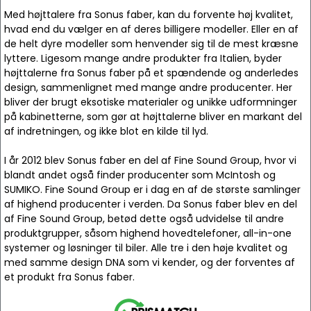
Med højttalere fra Sonus faber, kan du forvente høj kvalitet,
hvad end du vælger en af deres billigere modeller. Eller en af
de helt dyre modeller som henvender sig til de mest kræsne
lyttere. Ligesom mange andre produkter fra Italien, byder
højttalerne fra Sonus faber på et spændende og anderledes
design, sammenlignet med mange andre producenter. Her
bliver der brugt eksotiske materialer og unikke udformninger
på kabinetterne, som gør at højttalerne bliver en markant del
af indretningen, og ikke blot en kilde til lyd.
I år 2012 blev Sonus faber en del af Fine Sound Group, hvor vi
blandt andet også finder producenter som McIntosh og
SUMIKO. Fine Sound Group er i dag en af de største samlinger
af highend producenter i verden. Da Sonus faber blev en del
af Fine Sound Group, betød dette også udvidelse til andre
produktgrupper, såsom highend hovedtelefoner, all-in-one
systemer og løsninger til biler. Alle tre i den høje kvalitet og
med samme design DNA som vi kender, og der forventes af
et produkt fra Sonus faber.