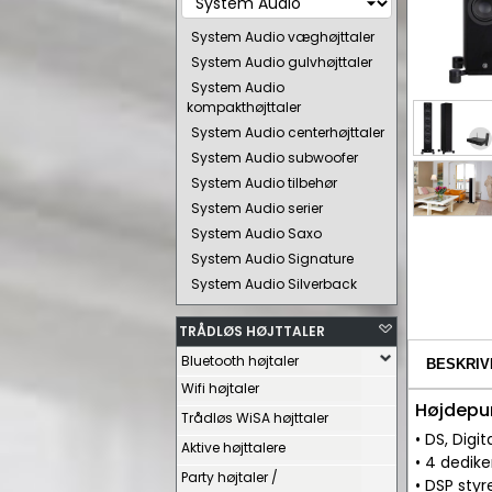
System Audio væghøjttaler
System Audio gulvhøjttaler
System Audio
kompakthøjttaler
System Audio centerhøjttaler
System Audio subwoofer
System Audio tilbehør
System Audio serier
System Audio Saxo
System Audio Signature
System Audio Silverback
TRÅDLØS HØJTTALER
Bluetooth højtaler
BESKRIV
Wifi højtaler
Højdepu
Trådløs WiSA højttaler
• DS, Digi
Aktive højttalere
• 4 dedike
Party højtaler /
• DSP sty