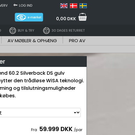
VERV
LOG IND
0,00 DKK
D
BUY & TRY
30 DAGES RETURRET
AV MØBLER & OPHÆNG
PRO AV
er
end 60.2 Silverback DS gulv
nytter den trådløse WiSA teknologi.
eaming og tilslutningsmuligheder
lkøbes.
59.999 DKK
Fra
/par