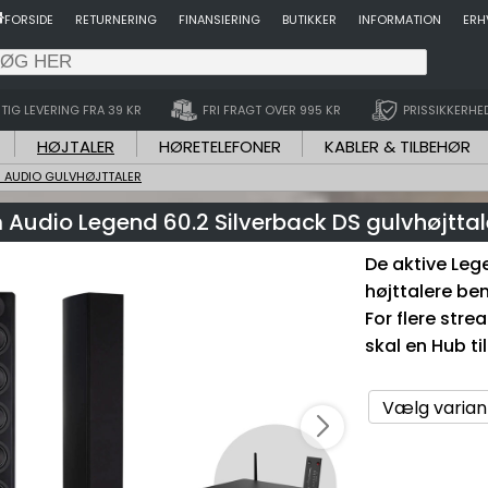
FORSIDE
RETURNERING
FINANSIERING
BUTIKKER
INFORMATION
ERH
TIG LEVERING FRA 39 KR
FRI FRAGT OVER 995 KR
PRISSIKKERHE
HØJTALER
HØRETELEFONER
KABLER & TILBEHØR
 AUDIO GULVHØJTTALER
 Audio Legend 60.2 Silverback DS gulvhøjttal
De aktive Leg
højttalere be
For flere str
skal en Hub ti