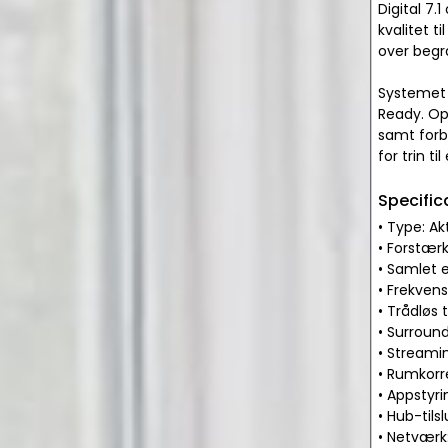
Digital 7.
kvalitet t
over begr
Systemet 
Ready. Op
samt forb
for trin 
Specific
• Type: Ak
• Forstærk
• Samlet e
• Frekvens
• Trådløs 
• Surround
• Streamin
• Rumkorr
• Appstyri
• Hub-tils
• Netværk: