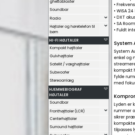
ghettoblaster
• Frekven
Soundbar
• WiSA 24
• DXT akus
Radio
• SA Room 
Højtaler og høretelefon til
• Fuldt in
børn
HI-FI HØJTALER
System A
Kompakt højttaler
System Au
Gulvhøjttaler
enkel og m
streamere 
Satellit / væghøjttaler
kompakt h
Subwoofer
fylde rum
Stereoanlæg
med fokus
HJEMMEBIOGRAF
HØJTALER
Kompromi
Soundbar
Lyden er k
rummer op 
Fronthøjttaler (LCR)
sikrer pr
Centerhøjttaler
kompakte 
Surround højttaler
tilpasses