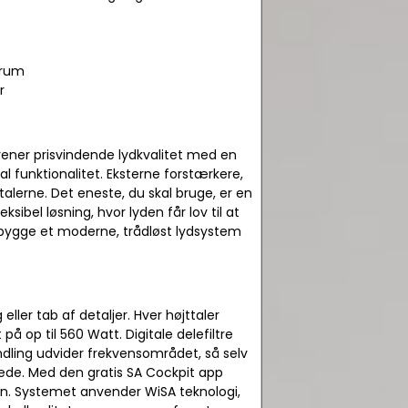
erum
r
rener prisvindende lydkvalitet med en
l funktionalitet. Eksterne forstærkere,
ttalerne. Det eneste, du skal bruge, er en
bel løsning, hvor lyden får lov til at
pbygge et moderne, trådløst lydsystem
ller tab af detaljer. Hver højttaler
å op til 560 Watt. Digitale delefiltre
ndling udvider frekvensområdet, så selv
ede. Med den gratis SA Cockpit app
on. Systemet anvender WiSA teknologi,