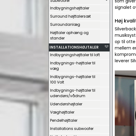
Subwoofer
som giver 
signalet o
Indbygningshøjttaler
Surround højttalersæt
Høj kval
Surroundanlæg
Silverback
Højttaler ophæng og
musiksyst
stander
op til ott
INSTALLATIONSHØJTALER
mellem en
kompromis
Indbygningshøjttaler til loft
leverer Si
Indbygnings-højttaler til
væg
Indbygnings-højttaler til
100 Volt
Indbygnings-højttaler til
udendørs/vådrum
Udendørshøjtaler
Væghøjttaler
Pendelhøjttaler
Installations subwoofer