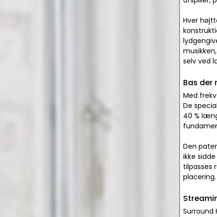
afspiller,
Hver højt
konstrukt
lydgengive
musikken, 
selv ved l
Bas der 
Med frekv
De specia
40 % læng
fundament
Den paten
ikke sidd
tilpasses
placering.
Streamin
Surround 