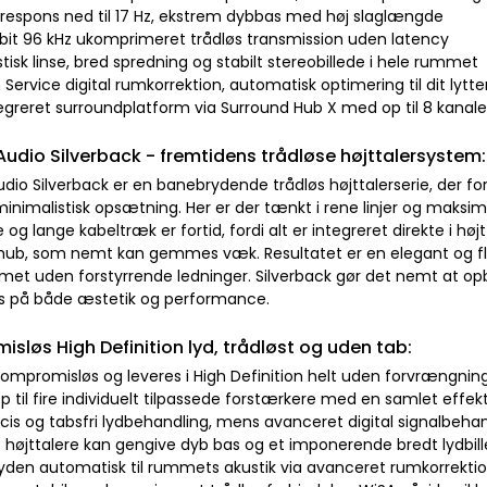
srespons ned til 17 Hz, ekstrem dybbas med høj slaglængde
 bit 96 kHz ukomprimeret trådløs transmission uden latency
tisk linse, bred spredning og stabilt stereobillede i hele rummet
Service digital rumkorrektion, automatisk optimering til dit lytt
tegreret surroundplatform via Surround Hub X med op til 8 kanale
udio Silverback - fremtidens trådløse højttalersystem:
dio Silverback er en banebrydende trådløs højttalerserie, der fo
inimalistisk opsætning. Her er der tænkt i rene linjer og maksima
og lange kabeltræk er fortid, fordi alt er integreret direkte i høj
ub, som nemt kan gemmes væk. Resultatet er en elegant og fleksi
met uden forstyrrende ledninger. Silverback gør det nemt at o
 på både æstetik og performance.
sløs High Definition lyd, trådløst og uden tab:
ompromisløs og leveres i High Definition helt uden forvrængning e
til fire individuelt tilpassede forstærkere med en samlet effekt p
æcis og tabsfri lydbehandling, mens avanceret digital signalbeha
højttalere kan gengive dyb bas og et imponerende bredt lydbill
 lyden automatisk til rummets akustik via avanceret rumkorrekti