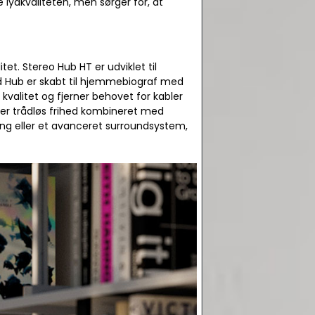
 lydkvaliteten, men sørger for, at
tet. Stereo Hub HT er udviklet til
d Hub er skabt til hjemmebiograf med
kvalitet og fjerner behovet for kabler
ker trådløs frihed kombineret med
g eller et avanceret surroundsystem,