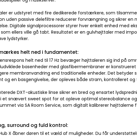
 pladespiller og musikserver.
taler er udstyret med fire dedikerede forstærkere, som tilsamme
ion uden passive delefiltre reducerer forvrængning og sikrer en 
lse. Digitale signalprocessorer styrer hver enkelt enhed med eks
som ellers ville gå tabt. Resultatet er en gulvhøjttaler med impo
ave lydstyrker.
mærkes helt ned i fundamentet:
ensrespons helt ned til 17 Hz bevæger højttaleren sig ind på omr
ludviklede basenheder med glasfibermembraner er konstrueret spe
ere membranvandring end traditionelle enheder. Det betyder s
 og en basgengivelse, der opleves både stram, kontrolleret og
terede DXT-akustiske linse sikrer en bred og ensartet lydspredn
e i et snævert sweet spot for at opleve optimal stereobalance 
 rummet via SA Room Service, som digitalt kalibrerer højttalerne
g, surround og fuld kontrol:
Hub X åbner døren til et væld af muligheder. Du får understøtte