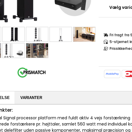
Vælg varia
Fri fragt fra
5-stjernet 
Prissikkerhe
ELSE
VARIANTER
nkter:
tal Signal processor platform med fuldt aktiv 4 vejs forstærkning
rede forstærkere pr. højttaler, samlet 560 watt med individuel k
ret delefilter uden passive komponenter, maksimal præcision o