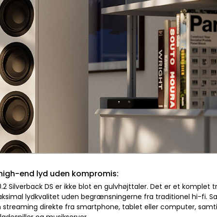
high-end lyd uden kompromis:
2 Silverback DS er ikke blot en gulvhøjttaler. Det er et komplet t
ksimal lydkvalitet uden begrænsningerne fra traditionel hi-fi.
n streaming direkte fra smartphone, tablet eller computer, samti