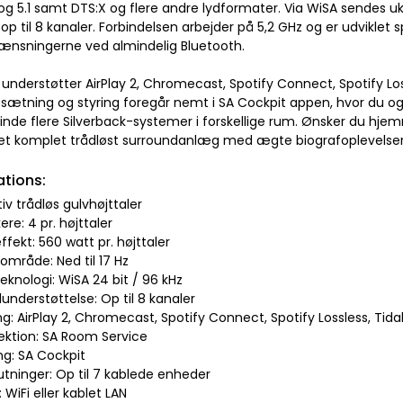
1 og 5.1 samt DTS:X og flere andre lydformater. Via WiSA sendes u
il op til 8 kanaler. Forbindelsen arbejder på 5,2 GHz og er udviklet sp
ænsningerne ved almindelig Bluetooth.
understøtter AirPlay 2, Chromecast, Spotify Connect, Spotify Lo
sætning og styring foregår nemt i SA Cockpit appen, hvor du og
inde flere Silverback-systemer i forskellige rum. Ønsker du hje
til et komplet trådløst surroundanlæg med ægte biografoplevelser
ations:
tiv trådløs gulvhøjttaler
ere: 4 pr. højttaler
ffekt: 560 watt pr. højttaler
område: Ned til 17 Hz
teknologi: WiSA 24 bit / 96 kHz
understøttelse: Op til 8 kanaler
g: AirPlay 2, Chromecast, Spotify Connect, Spotify Lossless, Tid
ektion: SA Room Service
ng: SA Cockpit
lutninger: Op til 7 kablede enheder
 WiFi eller kablet LAN