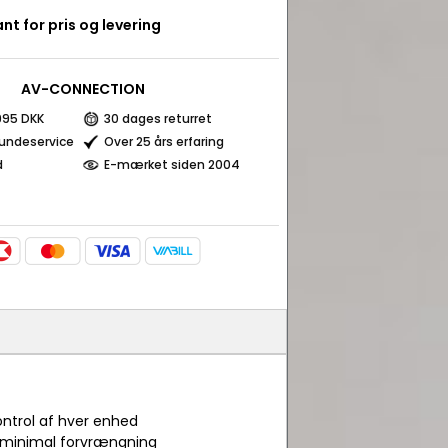
nt for pris og levering
AV-CONNECTION
 995 DKK
30 dages returret
kundeservice
Over 25 års erfaring
d
E-mærket siden 2004
ontrol af hver enhed
g minimal forvrængning