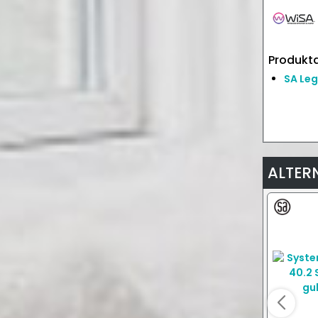
Produkta
SA Leg
ALTER