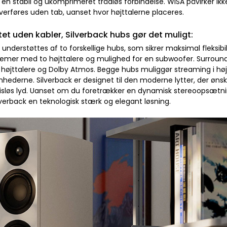
en stabil og ukomprimeret trådløs forbindelse. WiSA påvirker ikke
verføres uden tab, uanset hvor højttalerne placeres.
itet uden kabler, Silverback hubs gør det muligt:
 understøttes af to forskellige hubs, som sikrer maksimal fleksibili
emer med to højttalere og mulighed for en subwoofer. Surroun
e højttalere og Dolby Atmos. Begge hubs muliggør streaming i høj 
hederne. Silverback er designet til den moderne lytter, der øns
løs lyd. Uanset om du foretrækker en dynamisk stereoopsætnin
lverback en teknologisk stærk og elegant løsning.