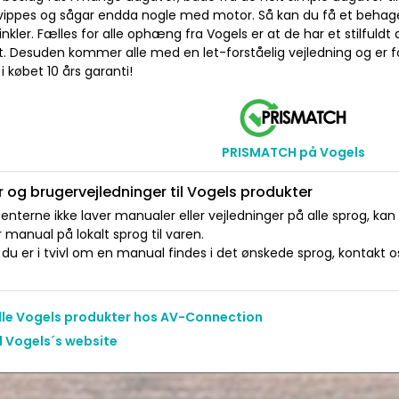
vippes og sågar endda nogle med motor. Så kan du få et behageli
nkler. Fælles for alle ophæng fra Vogels er at de har et stilfuldt d
et. Desuden kommer alle med en let-forståelig vejledning og er 
i købet 10 års garanti!
PRISMATCH på Vogels
 og brugervejledninger til Vogels produkter
nterne ikke laver manualer eller vejledninger på alle sprog, kan
manual på lokalt sprog til varen.
du er i tvivl om en manual findes i det ønskede sprog, kontakt os 
alle Vogels produkter hos AV-Connection
l Vogels´s website