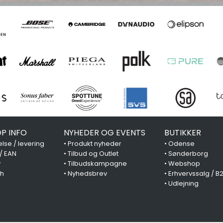
P INFO
NYHEDER OG EVENTS
BUTIKKER
lse / levering
•
Produkt nyheder
•
Odense
 / EAN
•
Tilbud og Outlet
•
Sønderborg
y
•
Tilbudskampagne
•
Webshop
ch
•
Nyhedsbrev
•
Erhvervssalg / B
•
Udlejning