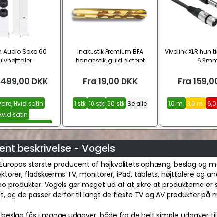
 Audio Saxo 60
Inakustik Premium BFA
Vivolink XLR hun ti
lvhøjttaler
bananstik, guld pleteret
6.3m
.499,00
DKK
Fra
19,00
DKK
Fra
159,0
are, Hvid satin
1 stk
10 stk
50 stk
Se alle
1,0 m.
3,0 m.
6,0
Hvid satin
in, inkl. Wiim Amp
Se alle
ent beskrivelse - Vogels
 Europas største producent af højkvalitets ophæng, beslag og møb
ktorer, fladskærms TV, monitorer, iPad, tablets, højttalere og an
o produkter. Vogels gør meget ud af at sikre at produkterne er s
, og de passer derfor til langt de fleste TV og AV produkter på 
 beslag fås i mange udgaver, både fra de helt simple udgaver ti