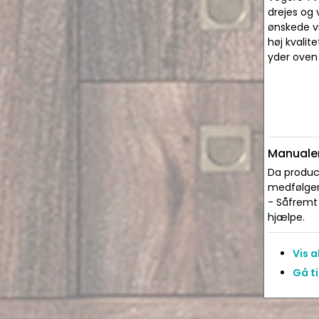
drejes og 
ønskede vi
høj kvalit
yder oven 
Manualer
Da produce
medfølger 
- Såfremt 
hjælpe.
Vis 
Gå ti