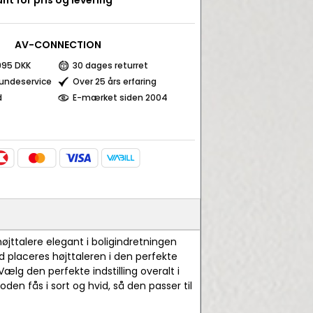
nt for pris og levering
AV-CONNECTION
 995 DKK
30 dages returret
kundeservice
Over 25 års erfaring
d
E-mærket siden 2004
jttalere elegant i boligindretningen
 placeres højttaleren i den perfekte
lg den perfekte indstilling overalt i
oden fås i sort og hvid, så den passer til