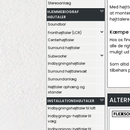
Stereoanlæg
Med højtta
HJEMMEBIOGRAF
at monter
HØJTALER
højttalere
Soundbar
Kæmpe ud
Fronthøjttaler (LCR)
Hos os fin
Centerhøjttaler
alle de ri
Surround højttaler
muligt ud 
Subwoofer
Indbygningshøjttaler
Som altid 
tilbehørs 
Surround højttalersæt
Surroundanlæg
Højttaler ophæng og
stander
ALTER
INSTALLATIONSHØJTALER
Indbygningshøjttaler til loft
Indbygnings-højttaler til
væg
Indbygnings-højttaler til