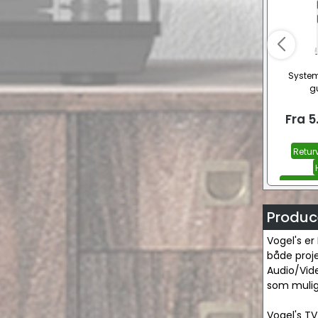
System
gu
Fra
5
Returv
Hvid sat
Produc
Vogel's er
både proje
Audio/Vide
som muligt
Vogel's TV