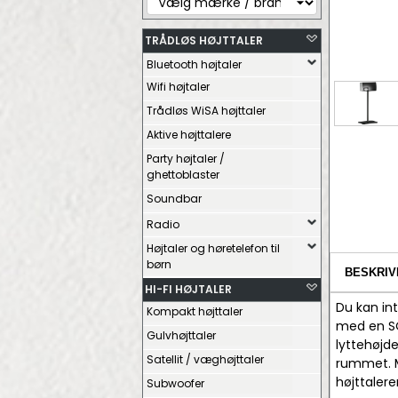
TRÅDLØS HØJTTALER
Bluetooth højtaler
Wifi højtaler
Trådløs WiSA højttaler
Aktive højttalere
Party højtaler /
ghettoblaster
Soundbar
Radio
Højtaler og høretelefon til
børn
BESKRIV
HI-FI HØJTALER
Du kan in
Kompakt højttaler
med en SO
Gulvhøjttaler
lyttehøjde
Satellit / væghøjttaler
rummet. Me
højttalere
Subwoofer