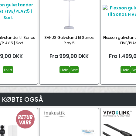
lvstander til Sonos
SANUS Gulvstand til Sonos
Flexson gulvstand
/PLAY:5 | Sort
Play:5
FIVE/PLA
9,00
DKK
Fra
999,00
DKK
Fra
1.499,
Hvid
Hvid
Sort
Hvid
So
 KØBTE OGSÅ