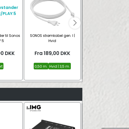
er til Sonos
SONOS strømkabel gen. I |
SONOS strømkabel gen. I
Y:5
Hvid
Sort
00
DKK
Fra
189,00
DKK
Fra
189,00
DKK
rt
0,50 m.
Hvid | 3,5 m.
Sort | 0,5 m.
Sort | 3,5 