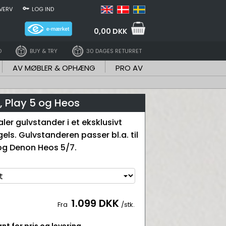
VERV
LOG IND
0,00 DKK
D
BUY & TRY
30 DAGES RETURRET
AV MØBLER & OPHÆNG
PRO AV
, Play 5 og Heos
aler gulvstander i et eksklusivt
els. Gulvstanderen passer bl.a. til
og Denon Heos 5/7.
1.099 DKK
Fra
/stk.