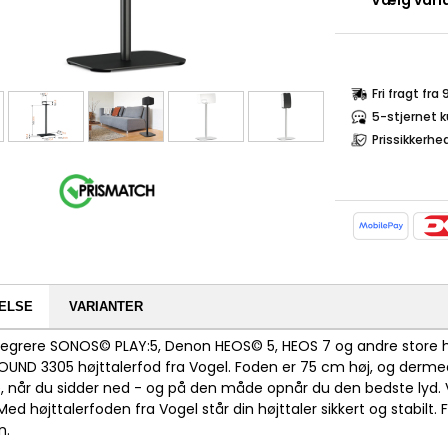
Vælg varia
Fri fragt fra
5-stjernet 
Prissikkerhe
ELSE
VARIANTER
tegrere SONOS© PLAY:5, Denon HEOS© 5, HEOS 7 og andre store hø
UND 3305 højttalerfod fra Vogel. Foden er 75 cm høj, og dermed
, når du sidder ned - og på den måde opnår du den bedste lyd. Væ
d højttalerfoden fra Vogel står din højttaler sikkert og stabilt. F
n.