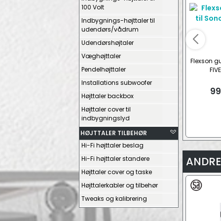
100 Volt
Indbygnings-højttaler til
udendørs/vådrum
Udendørshøjtaler
Væghøjttaler
Flexson gu
Pendelhøjttaler
FIVE
Installations subwoofer
99
Højttaler backbox
Højttaler cover til
indbygningslyd
HØJTTALER TILBEHØR
Hi-Fi højttaler beslag
Hi-Fi højttaler standere
ANDRE
Højttaler cover og taske
Højttalerkabler og tilbehør
Tweaks og kalibrering