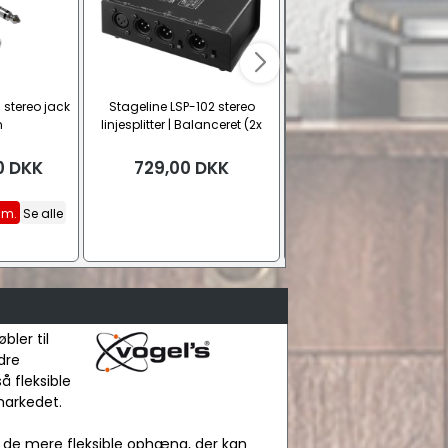
l stereo jack
Stageline LSP-102 stereo
Cambridge Audio PF8
m
linjesplitter | Balanceret (2x
fjernbetjening
XLR - 6x XLR)
0
DKK
729,00
DKK
399,00
DKK
 m.
Se alle
ler til
dre
å fleksible
markedet.
l de mere fleksible ophæng, der kan