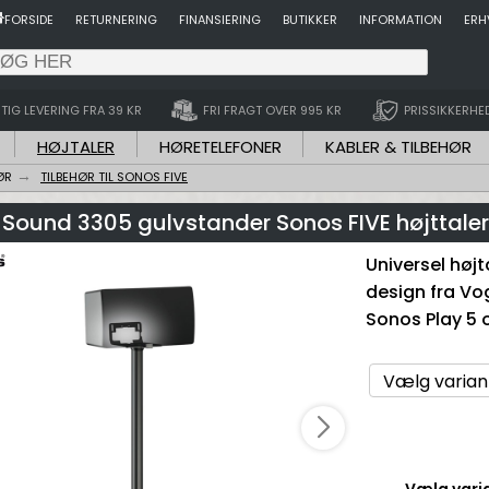
FORSIDE
RETURNERING
FINANSIERING
BUTIKKER
INFORMATION
ERH
TIG LEVERING FRA 39 KR
FRI FRAGT OVER 995 KR
PRISSIKKERHE
HØJTALER
HØRETELEFONER
KABLER & TILBEHØR
ØR
TILBEHØR TIL SONOS FIVE
Sound 3305 gulvstander Sonos FIVE højttaler
Universel højt
design fra Vog
Sonos Play 5 