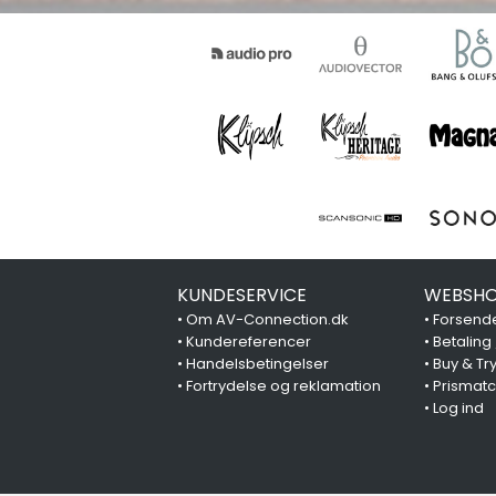
KUNDESERVICE
WEBSHO
•
Om AV-Connection.dk
•
Forsende
•
Kundereferencer
•
Betaling
•
Handelsbetingelser
•
Buy & Tr
•
Fortrydelse og reklamation
•
Prismat
•
Log ind