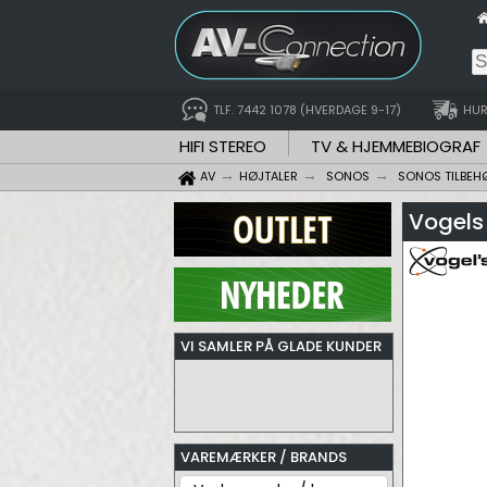
TLF. 7442 1078 (HVERDAGE 9-17)
HUR
HIFI STEREO
TV & HJEMMEBIOGRAF
AV
HØJTALER
SONOS
SONOS TILBEH
Vogels 
VI SAMLER PÅ GLADE KUNDER
VAREMÆRKER / BRANDS