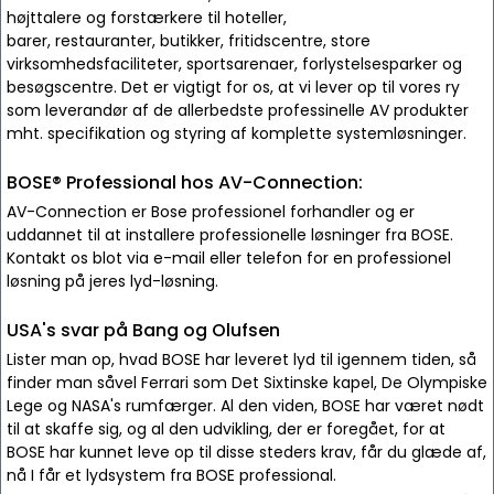
højttalere og forstærkere til hoteller,
barer, restauranter, butikker, fritidscentre, store
virksomhedsfaciliteter, sportsarenaer, forlystelsesparker og
besøgscentre. Det er vigtigt for os, at vi lever op til vores ry
som leverandør af de allerbedste professinelle AV produkter
mht. specifikation og styring af komplette systemløsninger.
BOSE® Professional hos AV-Connection:
AV-Connection er Bose professionel forhandler og er
uddannet til at installere professionelle løsninger fra BOSE.
Kontakt os blot via e-mail eller telefon for en professionel
løsning på jeres lyd-løsning.
USA's svar på Bang og Olufsen
Lister man op, hvad BOSE har leveret lyd til igennem tiden, så
finder man såvel Ferrari som Det Sixtinske kapel, De Olympiske
Lege og NASA's rumfærger. Al den viden, BOSE har været nødt
til at skaffe sig, og al den udvikling, der er foregået, for at
BOSE har kunnet leve op til disse steders krav, får du glæde af,
nå I får et lydsystem fra BOSE professional.