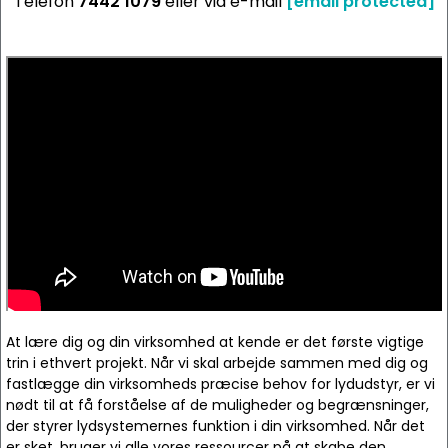
Telefon
7442 1079
eller via e-mail
[email protected]
At lære dig og din virksomhed at kende er det første vigtige
trin i ethvert projekt. Når vi skal arbejde sammen med dig og
fastlægge din virksomheds præcise behov for lydudstyr, er vi
nødt til at få forståelse af de muligheder og begrænsninger,
der styrer lydsystemernes funktion i din virksomhed. Når det
er sket, bruger vi alle vores ressourcer på at skabe den