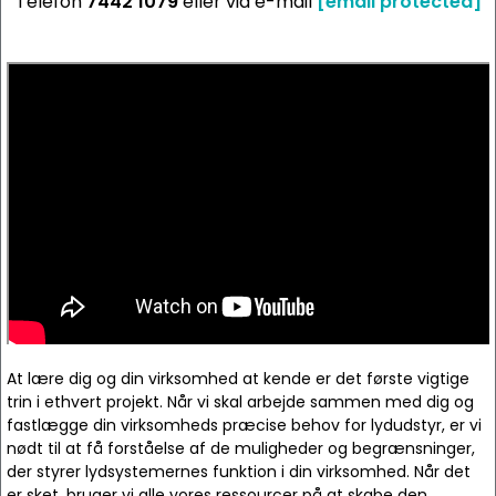
Telefon
7442 1079
eller via e-mail
[email protected]
At lære dig og din virksomhed at kende er det første vigtige
trin i ethvert projekt. Når vi skal arbejde sammen med dig og
fastlægge din virksomheds præcise behov for lydudstyr, er vi
nødt til at få forståelse af de muligheder og begrænsninger,
der styrer lydsystemernes funktion i din virksomhed. Når det
er sket, bruger vi alle vores ressourcer på at skabe den