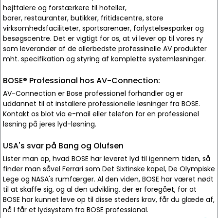
højttalere og forstærkere til hoteller,
barer, restauranter, butikker, fritidscentre, store
virksomhedsfaciliteter, sportsarenaer, forlystelsesparker og
besøgscentre. Det er vigtigt for os, at vi lever op til vores ry
som leverandør af de allerbedste professinelle AV produkter
mht. specifikation og styring af komplette systemløsninger.
BOSE® Professional hos AV-Connection:
AV-Connection er Bose professionel forhandler og er
uddannet til at installere professionelle løsninger fra BOSE.
Kontakt os blot via e-mail eller telefon for en professionel
løsning på jeres lyd-løsning.
USA's svar på Bang og Olufsen
Lister man op, hvad BOSE har leveret lyd til igennem tiden, så
finder man såvel Ferrari som Det Sixtinske kapel, De Olympiske
Lege og NASA's rumfærger. Al den viden, BOSE har været nødt
til at skaffe sig, og al den udvikling, der er foregået, for at
BOSE har kunnet leve op til disse steders krav, får du glæde af,
nå I får et lydsystem fra BOSE professional.