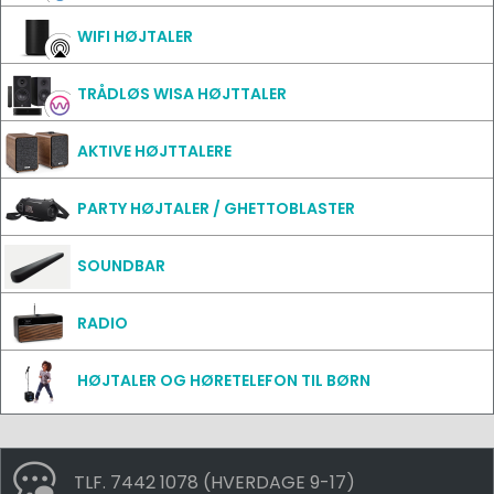
WIFI HØJTALER
TRÅDLØS WISA HØJTTALER
AKTIVE HØJTTALERE
PARTY HØJTALER / GHETTOBLASTER
SOUNDBAR
RADIO
HØJTALER OG HØRETELEFON TIL BØRN
TLF. 7442 1078 (HVERDAGE 9-17)