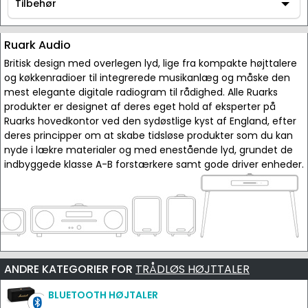
AV / Hi-Fi udstyr
Tilbehør
Tilbehør
Ruark Audio
Britisk design med overlegen lyd, lige fra kompakte højttalere
og køkkenradioer til integrerede musikanlæg og måske den
mest elegante digitale radiogram til rådighed. Alle Ruarks
produkter er designet af deres eget hold af eksperter på
Ruarks hovedkontor ved den sydøstlige kyst af England, efter
deres principper om at skabe tidsløse produkter som du kan
nyde i lækre materialer og med enestående lyd, grundet de
indbyggede klasse A-B forstærkere samt gode driver enheder.
ANDRE KATEGORIER FOR
TRÅDLØS HØJTTALER
BLUETOOTH HØJTALER