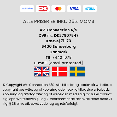
ALLE PRISER ER INKL. 25% MOMS
AV-Connection A/S
CVR nr.: DK27907547
Kærvej 71-73
6400 Sønderborg
Danmark
Tlf.
7442 1078
E-mail:
[email protected]
© Copyright AV-Connection A/S. Alle billeder og tekster på websitet er
copyright beskyttet og al kopiering uden særlig tilladelse er forbudt.
Kopiering og affotografering af websiden med salg for øje er forbudt
iflg. ophavsretsloven § 1 og 2. Vedkommende der overtræder dette vil
iflg. § 38 blive afkrævet vederlag og retsforfulgt.