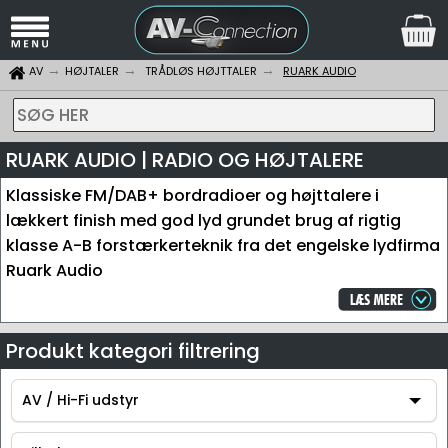
AV
HØJTALER
TRÅDLØS HØJTTALER
RUARK AUDIO
SØG HER
RUARK AUDIO | RADIO OG HØJTALERE
Klassiske FM/DAB+ bordradioer og højttalere i
lækkert finish med god lyd grundet brug af rigtig
klasse A-B forstærkerteknik fra det engelske lydfirma
Ruark Audio
Produkt kategori filtrering
AV / Hi-Fi udstyr