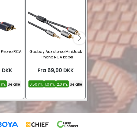
eo Phono RCA
Goobay Aux stereo MiniJack
Apple Lightning adapter ti
– Phono RCA kabel
mm stereo Jack
(MMX62ZM/A)
0
DKK
Fra
69,00
DKK
99,00
DKK
5 m.
Se alle
0,50 m.
1,0 m.
2,0 m.
Se alle