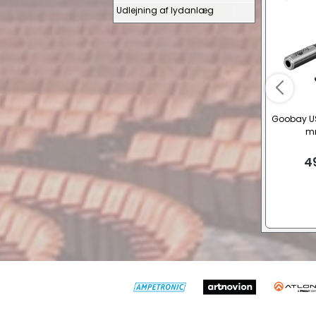
Udlejning af lydanlæg
Goobay US
m
4