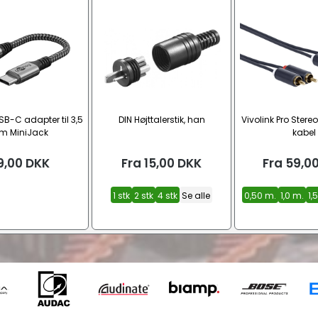
B-C adapter til 3,5
DIN Højttalerstik, han
Vivolink Pro Ster
m MiniJack
kabel
9,00
DKK
Fra
15,00
DKK
Fra
59,0
1 stk
2 stk
4 stk
Se alle
0,50 m.
1,0 m.
1,