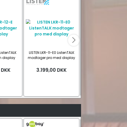
ListenTALK
LISTEN LKR-11-E0 ListenTALK
LISTEN LA-480-03 dock
 display
modtager pro med display
station
DKK
3.199,00
DKK
5.949,00
DKK