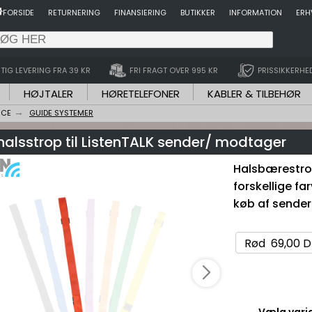
FORSIDE
RETURNERING
FINANSIERING
BUTIKKER
INFORMATION
ERH
TIG LEVERING FRA 39 KR
FRI FRAGT OVER 995 KR
PRISSIKKERHE
HØJTALER
HØRETELEFONER
KABLER & TILBEHØR
NCE
GUIDE SYSTEMER
halsstrop til ListenTALK sender/ modtager
Halsbærestrop
forskellige fa
køb af sender