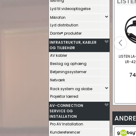
løsning
Lyd til videooptagelse
Mikrofon
Lyd distribution
Dante® produkter
INFRASTRUKTUR, KABLER
OG TILBEHØR
AV kabler
LISTEN LA
LR-42
Beslag og ophæng
Betjeningssystemer
74
Netværk
Rack system og skabe
Projektor lærred
AV-CONNECTION
SERVICE OG
INSTALLATION
ANDRE
Pro AV Installation
Kundereferencer