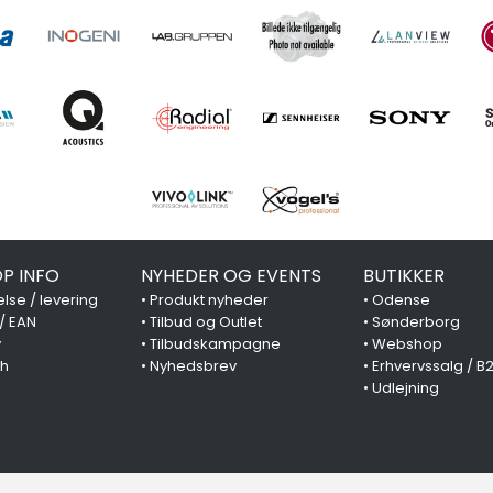
P INFO
NYHEDER OG EVENTS
BUTIKKER
lse / levering
•
Produkt nyheder
•
Odense
 / EAN
•
Tilbud og Outlet
•
Sønderborg
y
•
Tilbudskampagne
•
Webshop
ch
•
Nyhedsbrev
•
Erhvervssalg / B
•
Udlejning