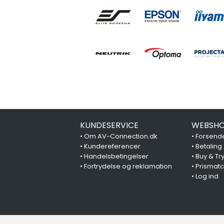
KUNDESERVICE
WEBSHO
•
Om AV-Connection.dk
•
Forsende
•
Kundereferencer
•
Betaling
•
Handelsbetingelser
•
Buy & Tr
•
Fortrydelse og reklamation
•
Prismat
•
Log ind