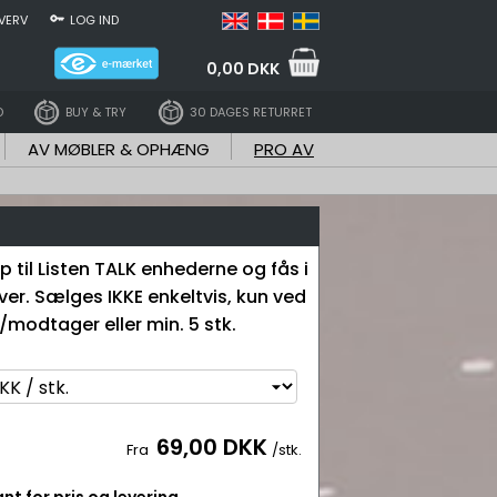
VERV
LOG IND
0,00 DKK
D
BUY & TRY
30 DAGES RETURRET
AV MØBLER & OPHÆNG
PRO AV
 til Listen TALK enhederne og fås i
rver. Sælges IKKE enkeltvis, kun ved
/modtager eller min. 5 stk.
69,00 DKK
Fra
/stk.