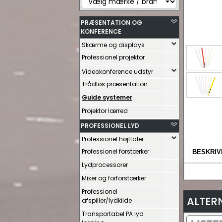
PRÆSENTATION OG
KONFERENCE
Skærme og displays
Professionel projektor
Videokonference udstyr
Trådløs præsentation
Guide systemer
Projektor lærred
PROFESSIONEL LYD
Professionel højttaler
Professionel forstærker
BESKRIV
Lydprocessorer
Mixer og forforstærker
Professionel
ALTER
afspiller/lydkilde
Transportabel PA lyd