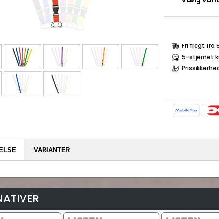
Vælg varia
Fri fragt fra
5-stjernet 
Prissikkerhe
ELSE
VARIANTER
NATIVER