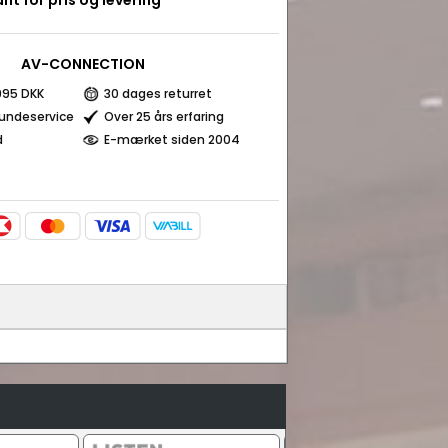
nt for pris og levering
AV-CONNECTION
 995 DKK
30 dages returret
kundeservice
Over 25 års erfaring
d
E-mærket siden 2004