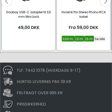
Goobay USB-C adapter til 3,5
Vivolink Pro Stereo Phono RCA
mm MiniJack
kabel
49,00
DKK
Fra
59,00
DKK
0,50 m.
1,0 m.
1,5 m.
Se alle
TLF. 7442 1078 (HVERDAGE 9-17)
HURTIG LEVERING FRA 39 KR
FRI FRAGT OVER 995 KR
PRISSIKKERHED