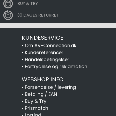
BUY & TRY
30 DAGES RETURRET
KUNDESERVICE
•
Om AV-Connection.dk
•
Kundereferencer
•
Handelsbetingelser
•
Fortrydelse og reklamation
WEBSHOP INFO
•
Forsendelse / levering
•
Betaling / EAN
•
Buy & Try
•
Prismatch
•
Log ind