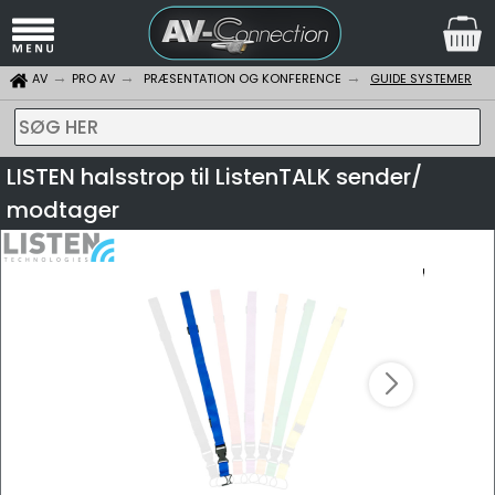
AV
PRO AV
PRÆSENTATION OG KONFERENCE
GUIDE SYSTEMER
SØG HER
LISTEN halsstrop til ListenTALK sender/
modtager