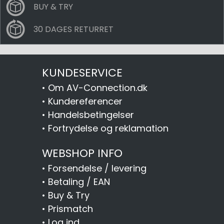
BUY & TRY
30 DAGES RETURRET
KUNDESERVICE
•
Om AV-Connection.dk
•
Kundereferencer
•
Handelsbetingelser
•
Fortrydelse og reklamation
WEBSHOP INFO
•
Forsendelse / levering
•
Betaling / EAN
•
Buy & Try
•
Prismatch
•
Log ind