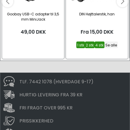
Goobay USB-C adapter til 3,5
DIN Højttalerstik, han
mm MiniJack
49,00
DKK
Fra
15,00
DKK
1 stk
2 stk
4 stk
Se alle
TLF. 7442 1078 (HVERDAGE 9-17)
HURTIG LEVERING FRA 39 KR
FRI FRAGT OVER 995 KR
PRISSIKKERHED