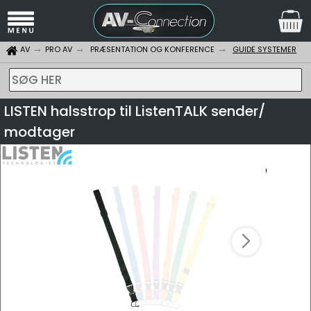
AV
PRO AV
PRÆSENTATION OG KONFERENCE
GUIDE SYSTEMER
SØG HER
LISTEN halsstrop til ListenTALK sender/
modtager