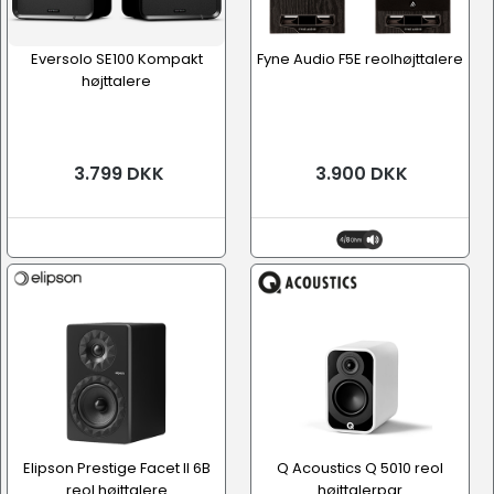
Eversolo SE100 Kompakt
Fyne Audio F5E reolhøjttalere
højttalere
3.799 DKK
3.900 DKK
Elipson Prestige Facet II 6B
Q Acoustics Q 5010 reol
reol højttalere
højttalerpar