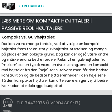
STEREOANLÆG
LÆS MERE OM KOMPAKT HØJTTALER |
PASSIVE REOL HØJTALERE
Kompakt vs. Gulvhøjttaler:
Der kan være mange fordele, ved at vælge en kompakt
højttaler frem for en stor gulvhøjttaler. Størrelsen og mangel
på plads er den oplagte grund. Dog kan der også være andre
og måske endnu bedre fordele. F.eks. vil en gulvhøjttaler fra
"mellem" serien typisk være en dyre løsning, end en kompakt
reol højttaler fra den "høje" serie, selvom man får den bedste
konstruktion og de bedste højttalerenheder, i den høje serie.
Så den kompakte højttaler kan ofte være en genvej til bedre
lyd - uden at ødelægge budgettet.
TLF. 7442 1078 (HVERDAGE 9-17)