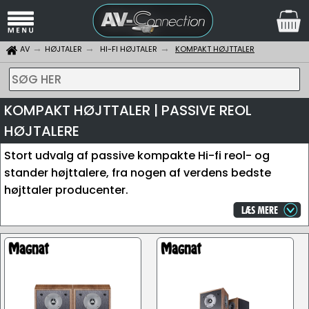
AV
HØJTALER
HI-FI HØJTALER
KOMPAKT HØJTTALER
SØG HER
KOMPAKT HØJTTALER | PASSIVE REOL
HØJTALERE
Stort udvalg af passive kompakte Hi-fi reol- og
stander højttalere, fra nogen af verdens bedste
højttaler producenter.