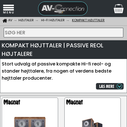
AV
HØJTALER
HI-FI HØJTALER
KOMPAKT HØJTTALER
SØG HER
KOMPAKT HØJTTALER | PASSIVE REOL
HØJTALERE
Stort udvalg af passive kompakte Hi-fi reol- og
stander højttalere, fra nogen af verdens bedste
højttaler producenter.