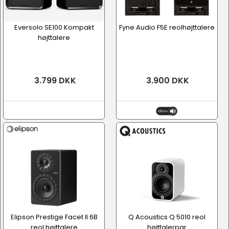
Eversolo SE100 Kompakt
Fyne Audio F5E reolhøjttalere
højttalere
3.799 DKK
3.900 DKK
Elipson Prestige Facet II 6B
Q Acoustics Q 5010 reol
reol højttalere
højttalerpar