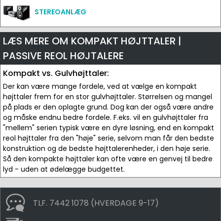
STEREOANLÆG
LÆS MERE OM KOMPAKT HØJTTALER |
PASSIVE REOL HØJTALERE
Kompakt vs. Gulvhøjttaler:
Der kan være mange fordele, ved at vælge en kompakt
højttaler frem for en stor gulvhøjttaler. Størrelsen og mangel
på plads er den oplagte grund. Dog kan der også være andre
og måske endnu bedre fordele. F.eks. vil en gulvhøjttaler fra
"mellem" serien typisk være en dyre løsning, end en kompakt
reol højttaler fra den "høje" serie, selvom man får den bedste
konstruktion og de bedste højttalerenheder, i den høje serie.
Så den kompakte højttaler kan ofte være en genvej til bedre
lyd - uden at ødelægge budgettet.
TLF. 7442 1078 (HVERDAGE 9-17)