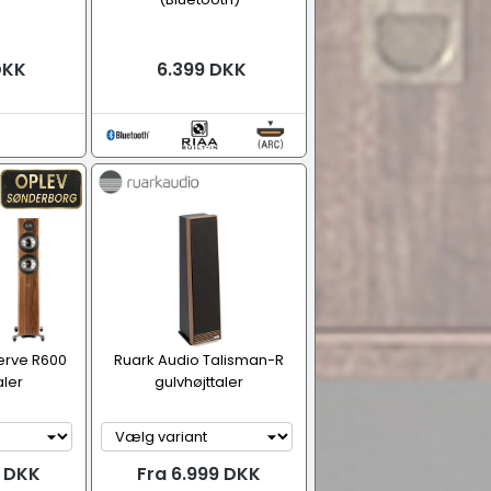
DKK
6.399 DKK
erve R600
Ruark Audio Talisman-R
aler
gulvhøjttaler
9 DKK
Fra 6.999 DKK