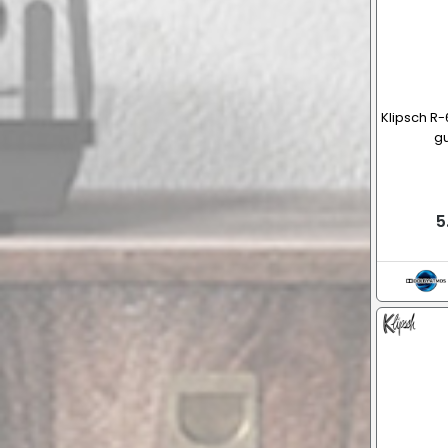
Klipsch R
gu
5