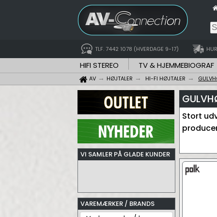
TLF. 7442 1078 (HVERDAGE 9-17)
HUR
HIFI STEREO
TV & HJEMMEBIOGRAF
AV
HØJTALER
HI-FI HØJTALER
GULVH
GULVHØ
Stort ud
producent
VI SAMLER PÅ GLADE KUNDER
VAREMÆRKER / BRANDS