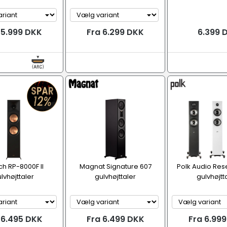
 5.999 DKK
Fra 6.299 DKK
6.399 
ch RP-8000F II
Magnat Signature 607
Polk Audio Res
lvhøjttaler
gulvhøjttaler
gulvhøjtt
 6.495 DKK
Fra 6.499 DKK
Fra 6.99