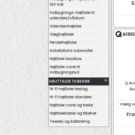
3
100 Volt
Indbygnings-højttaler til
udendørs/vådrum
Udendørshøjtaler
Væghøjttaler
Pendelhøjttaler
Installations subwoofer
Højttaler backbox
Højttaler cover til
indbygningslyd
HØJTTALER TILBEHØR
Q Ac
Hi-Fi højttaler beslag
Gu
Hi-Fi højttaler standere
Højttaler cover og taske
Højttalerkabler og tilbehør
Fra
Tweaks og kalibrering