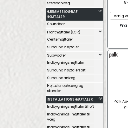
gu
Stereoanlæg
HJEMMEBIOGRAF
HØJTALER
Soundbar
Fra
Fronthøjttaler (LCR)
Centerhøjttaler
Surround højttaler
Subwoofer
Indbygningshøjttaler
Surround højttalersæt
Surroundanlæg
Højttaler ophæng og
stander
INSTALLATIONSHØJTALER
Polk Au
Indbygningshøjttaler til loft
gu
Indbygnings-højttaler til
væg
Indbygnings-højttaler til