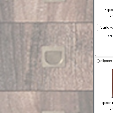
Klips
gu
Fra
Elipson 
gu