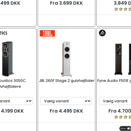
.499 DKK
Fra 3.699 DKK
3.849 
oustics 3050C
JBL 260F Stage 2 gulvhøjttaler
Fyne Audio F501E g
lvhøjttalere
 4.199 DKK
Fra 4.495 DKK
Fra 4.70