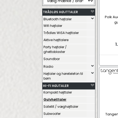
TRÅDLØS HØJTTALER
Polk Au
Bluetooth højtaler
gu
Wifi højtaler
Trådløs WiSA højttaler
Aktive højttalere
1
Party højtaler /
ghettoblaster
Soundbar
Radio
Højtaler og høretelefon til
børn
HI-FI HØJTALER
Kompakt højttaler
Gulvhøjttaler
Satellit / væghøjttaler
Subwoofer
Tangent