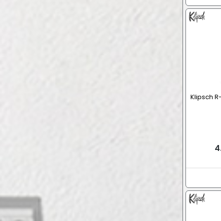
Klipsch R
4