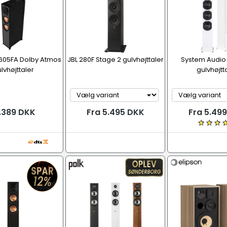
-605FA Dolby Atmos
JBL 280F Stage 2 gulvhøjttaler
System Audio
lvhøjttaler
gulvhøjtt
.389 DKK
Fra 5.495 DKK
Fra 5.49