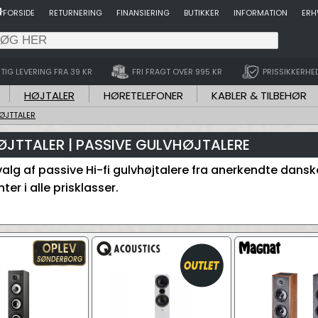
FORSIDE
RETURNERING
FINANSIERING
BUTIKKER
INFORMATION
ERH
TIG LEVERING FRA 39 KR
FRI FRAGT OVER 995 KR
PRISSIKKERHE
HØJTALER
HØRETELEFONER
KABLER & TILBEHØR
ØJTTALER
JTTALER | PASSIVE GULVHØJTALERE
valg af passive Hi-fi gulvhøjtalere fra anerkendte dans
er i alle prisklasser.