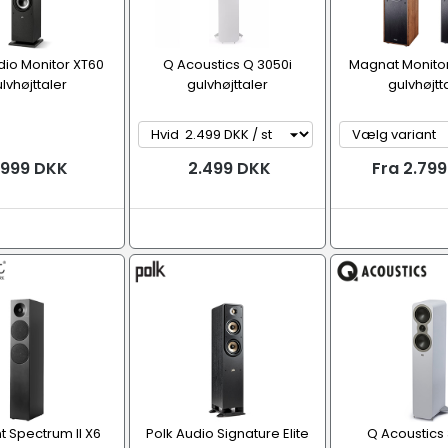
dio Monitor XT60
Q Acoustics Q 3050i
Magnat Monito
lvhøjttaler
gulvhøjttaler
gulvhøjtt
.999 DKK
2.499 DKK
Fra 2.79
 Spectrum II X6
Polk Audio Signature Elite
Q Acoustics