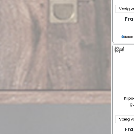
Fra
Klips
gu
Fra