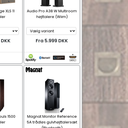
ge XLS 11
Audio Pro A38 W Multiroom
ler
højttalere (Wiim)
9 DKK
Fra 5.999 DKK
uls 1500
Magnat Monitor Reference
ler
5A trådløs gulvhøjttalersæt
(Bluetooth)