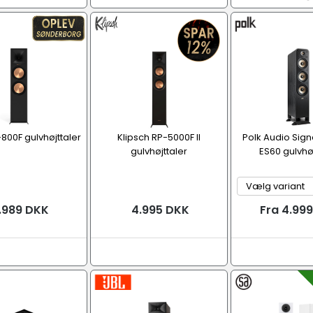
-800F gulvhøjttaler
Klipsch RP-5000F II
Polk Audio Signa
gulvhøjttaler
ES60 gulvhøj
.989 DKK
4.995 DKK
Fra 4.99