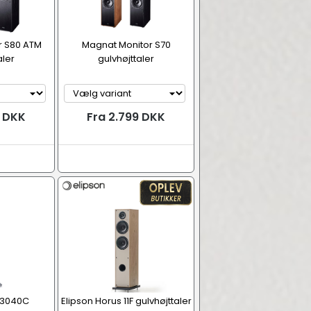
r S80 ATM
Magnat Monitor S70
aler
gulvhøjttaler
9 DKK
Fra 2.799 DKK
 3040C
Elipson Horus 11F gulvhøjttaler