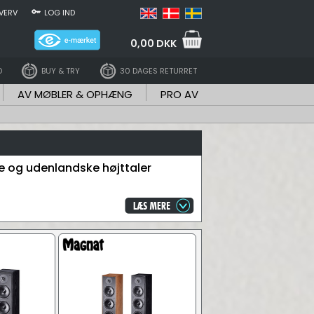
VERV
LOG IND
0,00 DKK
D
BUY & TRY
30 DAGES RETURRET
AV MØBLER & OPHÆNG
PRO AV
ke og udenlandske højttaler