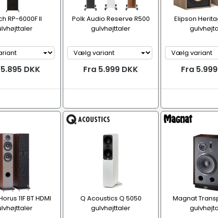
ch RP-6000F II
Polk Audio Reserve R500
Elipson Herita
lvhøjttaler
gulvhøjttaler
gulvhøjta
 5.895 DKK
Fra 5.999 DKK
Fra 5.99
Horus 11F BT HDMI
Q Acoustics Q 5050
Magnat Transp
lvhøjttaler
gulvhøjttaler
gulvhøjta