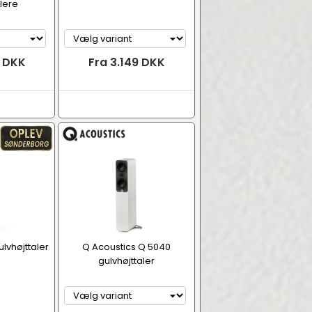
lere
9 DKK
Fra 3.149 DKK
lvhøjttaler
Q Acoustics Q 5040
gulvhøjttaler