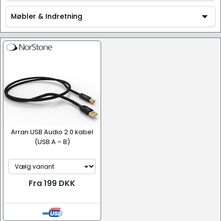
Tilbehør
Møbler & Indretning
Møbler & Indretning
Arran USB Audio 2.0 kabel
(USB A – B)
Fra 199 DKK