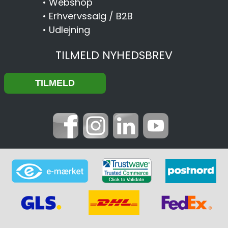
•
Webshop
•
Erhvervssalg / B2B
•
Udlejning
TILMELD NYHEDSBREV