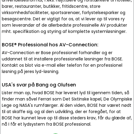
anvendelsesformål, f.eks. højttalere og forstærkere til hoteller,
barer, restauranter, butikker, fritidscentre, store
virksomhedsfaciliteter, sportsarenaer, forlystelsesparker og
besøgscentre. Det er vigtigt for os, at vi lever op til vores ry
som leverandør af de allerbedste professinelle AV produkter
mht. specifikation og styring af komplette systemløsninger.
BOSE® Professional hos AV-Connection:
AV-Connection er Bose professionel forhandler og er
uddannet til at installere professionelle løsninger fra BOSE.
Kontakt os blot via e-mail eller telefon for en professionel
løsning på jeres lyd-løsning.
USA's svar på Bang og Olufsen
Lister man op, hvad BOSE har leveret lyd til igennem tiden, så
finder man såvel Ferrari som Det Sixtinske kapel, De Olympiske
Lege og NASA's rumfærger. Al den viden, BOSE har været nødt
til at skaffe sig, og al den udvikling, der er foregået, for at
BOSE har kunnet leve op til disse steders krav, får du glæde af,
nå I får et lydsystem fra BOSE professional.