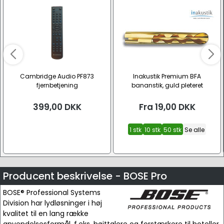
Cambridge Audio PF873
Inakustik Premium BFA
fjernbetjening
bananstik, guld pleteret
399,00
DKK
Fra
19,00
DKK
1 stk
10 stk
50 stk
Se alle
Producent beskrivelse - BOSE Pro
BOSE® Professional Systems
Division har lydløsninger i høj
kvalitet til en lang række