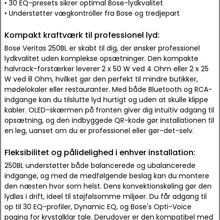
• 30 EQ-presets sikrer optimal Bose-lydkvalitet
• Understøtter vægkontroller fra Bose og tredjepart
Kompakt kraftværk til professionel lyd:
Bose Veritas 250BL er skabt til dig, der ønsker professionel
lydkvalitet uden komplekse opsætninger. Den kompakte
halvrack-forstærker leverer 2 x 50 W ved 4 Ohm eller 2 x 25
W ved 8 Ohm, hvilket gør den perfekt til mindre butikker,
mødelokaler eller restauranter. Med både Bluetooth og RCA-
indgange kan du tilslutte lyd hurtigt og uden at skulle klippe
kabler. OLED-skærmen på fronten giver dig intuitiv adgang til
opsætning, og den indbyggede QR-kode gør installationen til
en leg, uanset om du er professionel eller gør-det-selv.
Fleksibilitet og pålidelighed i enhver installation:
250BL understøtter både balancerede og ubalancerede
indgange, og med de medfølgende beslag kan du montere
den næsten hvor som helst. Dens konvektionskøling gør den
lydløs i drift, ideel til støjfølsomme miljøer. Du får adgang til
op til 30 EQ-profiler, Dynamic EQ, og Bose's Opti-Voice
paging for krystalklar tale. Derudover er den kompatibel med