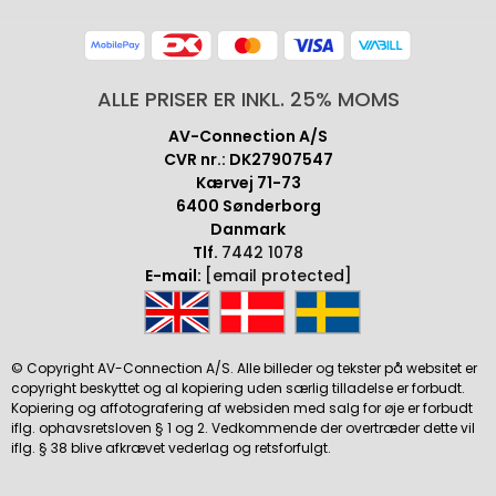
ALLE PRISER ER INKL. 25% MOMS
AV-Connection A/S
CVR nr.: DK27907547
Kærvej 71-73
6400 Sønderborg
Danmark
Tlf.
7442 1078
E-mail:
[email protected]
© Copyright AV-Connection A/S. Alle billeder og tekster på websitet er
copyright beskyttet og al kopiering uden særlig tilladelse er forbudt.
Kopiering og affotografering af websiden med salg for øje er forbudt
iflg. ophavsretsloven § 1 og 2. Vedkommende der overtræder dette vil
iflg. § 38 blive afkrævet vederlag og retsforfulgt.