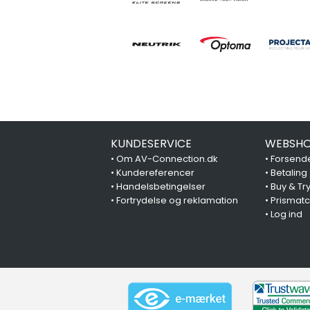
KUNDESERVICE
WEBSHO
•
Om AV-Connection.dk
•
Forsende
•
Kundereferencer
•
Betaling
•
Handelsbetingelser
•
Buy & Tr
•
Fortrydelse og reklamation
•
Prismat
•
Log ind