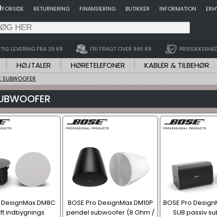
FORSIDE
RETURNERING
FINANSIERING
BUTIKKER
INFORMATION
ERH
TIG LEVERING FRA 39 KR
FRI FRAGT OVER 995 KR
PRISSIKKERHE
HØJTALER
HØRETELEFONER
KABLER & TILBEHØR
E SUBWOOFER
SUBWOOFER
o DesignMax DM8C
BOSE Pro DesignMax DM10P
BOSE Pro Design
oft indbygnings
pendel subwoofer (8 Ohm /
SUB passiv s