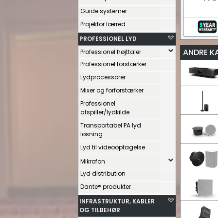
Guide systemer
Projektor lærred
PROFESSIONEL LYD
ANDRE K
Professionel højttaler
Professionel forstærker
Lydprocessorer
Mixer og forforstærker
Professionel
afspiller/lydkilde
Transportabel PA lyd
løsning
Lyd til videooptagelse
Mikrofon
Lyd distribution
Dante® produkter
INFRASTRUKTUR, KABLER
OG TILBEHØR