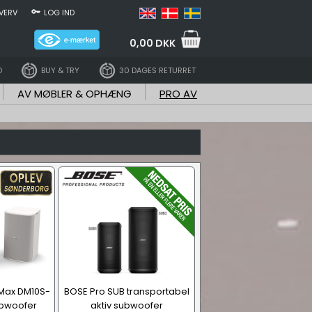
VERV
LOG IND
0,00 DKK
D
BUY & TRY
30 DAGES RETURRET
AV MØBLER & OPHÆNG
PRO AV
Max DM10S-
BOSE Pro SUB transportabel
ubwoofer
aktiv subwoofer