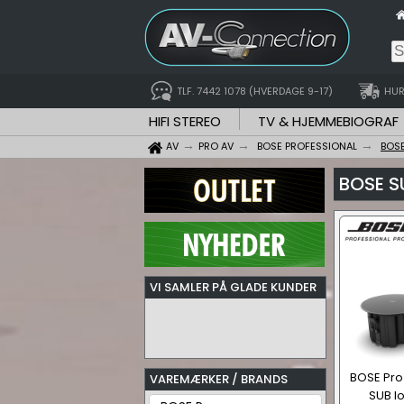
TLF. 7442 1078 (HVERDAGE 9-17)
HUR
HIFI STEREO
TV & HJEMMEBIOGRAF
AV
PRO AV
BOSE PROFESSIONAL
BOS
BOSE 
VI SAMLER PÅ GLADE KUNDER
BOSE Pr
VAREMÆRKER / BRANDS
SUB l