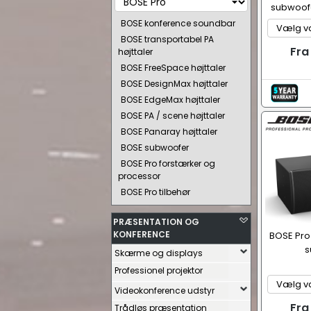
subwoofe
BOSE konference soundbar
BOSE transportabel PA
Fra
højttaler
BOSE FreeSpace højttaler
BOSE DesignMax højttaler
BOSE EdgeMax højttaler
BOSE PA / scene højttaler
BOSE Panaray højttaler
BOSE subwoofer
BOSE Pro forstærker og
processor
BOSE Pro tilbehør
PRÆSENTATION OG
KONFERENCE
BOSE Pro
s
Skærme og displays
Professionel projektor
Videokonference udstyr
Fra
Trådløs præsentation