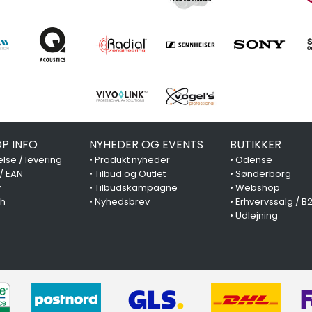
P INFO
NYHEDER OG EVENTS
BUTIKKER
lse / levering
•
Produkt nyheder
•
Odense
 / EAN
•
Tilbud og Outlet
•
Sønderborg
y
•
Tilbudskampagne
•
Webshop
ch
•
Nyhedsbrev
•
Erhvervssalg / B
•
Udlejning