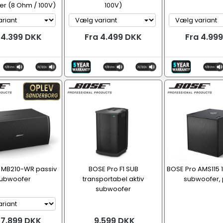
r (8 Ohm / 100V)
100V)
 4.399 DKK
Fra 4.499 DKK
Fra 4.99
 MB210-WR passiv
BOSE Pro F1 SUB
BOSE Pro AMS115 
ubwoofer
transportabel aktiv
subwoofer, 
subwoofer
 7.899 DKK
9.599 DKK