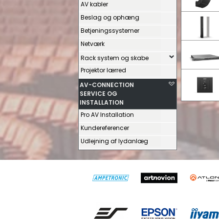
AV kabler
Beslag og ophæng
Betjeningssystemer
Netværk
Rack system og skabe
Projektor lærred
AV-CONNECTION
SERVICE OG
INSTALLATION
Pro AV Installation
Kundereferencer
Udlejning af lydanlæg