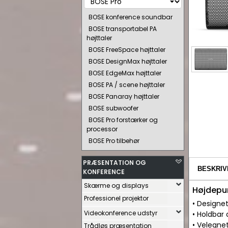
BOSE konference soundbar
BOSE transportabel PA
højttaler
BOSE FreeSpace højttaler
BOSE DesignMax højttaler
BOSE EdgeMax højttaler
BOSE PA / scene højttaler
BOSE Panaray højttaler
BOSE subwoofer
BOSE Pro forstærker og
processor
BOSE Pro tilbehør
PRÆSENTATION OG
BESKRIV
KONFERENCE
Skærme og displays
Højdepu
Professionel projektor
• Designet
Videokonference udstyr
• Holdbar
• Velegne
Trådløs præsentation