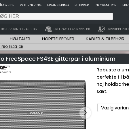
FORSIDE
RETURNERING
FINANSIERING
BUTIKKER
INFORMATION
ERH
TIG LEVERING FRA 39 KR
FRI FRAGT OVER 995 KR
PRISSIKKERHE
HØJTALER
HØRETELEFONER
KABLER & TILBEHØR
 PRO TILBEHØR
o FreeSpace FS4SE gitterpar i aluminium
Robuste alumi
perfekte til b
høj holdbarhe
sæt.