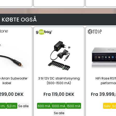
 KØBTE OGSÅ
 Arran Subwoofer
3 til 12V DC strømforsyning
HiFi Rose RS1
kabel
(600-1500 mA)
performa
netværksst
299,00
DKK
Fra
119,00
DKK
Fra
39.999
0 m.
5,0 m.
Se alle
600 mA
1000 mA
1500 mA
Sølv
So
Se alle