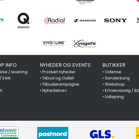
P INFO
NYHEDER OG EVENTS
BUTIKKER
lse / levering
•
Produkt nyheder
•
Odense
 / EAN
•
Tilbud og Outlet
•
Sønderborg
y
•
Tilbudskampagne
•
Webshop
ch
•
Nyhedsbrev
•
Erhvervssalg / B
•
Udlejning