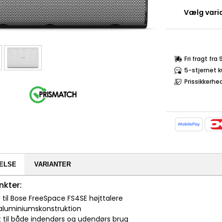
Vælg varia
Fri fragt fra
5-stjernet 
Prissikkerhe
ELSE
VARIANTER
nkter:
 til Bose FreeSpace FS4SE højttalere
 aluminiumskonstruktion
t til både indendørs og udendørs brug