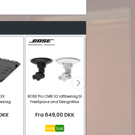
 EX
BOSE Pro CMB S2 loftbeslag til
BOSE Pro ArenaMatch
beslag
FreeSpace and DesignMax
AMUBRKT U-beslag
DKK
Fra
649,00
DKK
2.363,00
DKK
Hvid
Sort