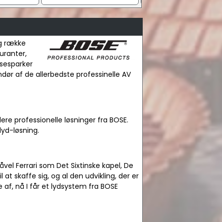
ng række
auranter,
lsesparker
andør af de allerbedste professinelle AV
ere professionelle løsninger fra BOSE.
lyd-løsning.
åvel Ferrari som Det Sixtinske kapel, De
t skaffe sig, og al den udvikling, der er
e af, nå I får et lydsystem fra BOSE