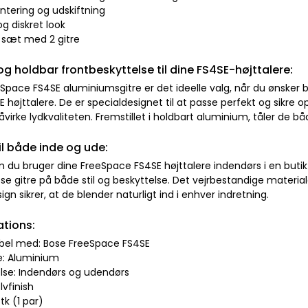
tering og udskiftning
og diskret look
i sæt med 2 gitre
og holdbar frontbeskyttelse til dine FS4SE-højttalere:
Space FS4SE aluminiumsgitre er det ideelle valg, når du ønsker b
 højttalere. De er specialdesignet til at passe perfekt og sikre o
virke lydkvaliteten. Fremstillet i holdbart aluminium, tåler de b
til både inde og ude:
 du bruger dine FreeSpace FS4SE højttalere indendørs i en butik 
sse gitre på både stil og beskyttelse. Det vejrbestandige materiale
ign sikrer, at de blender naturligt ind i enhver indretning.
ations:
bel med: Bose FreeSpace FS4SE
le: Aluminium
lse: Indendørs og udendørs
lvfinish
stk (1 par)