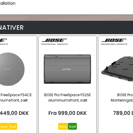
allation
NATIVER
 FreeSpace FS4CE
BOSE Pro FreeSpace FS2SE
BOSE Pro
niumsfront, sæt
aluminiumsfront, sæt
Monterings
.449,00
DKK
Fra
999,00
DKK
789,00
Hvid
Sort
Hvid
Sort