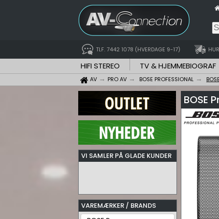
TLF. 7442 1078 (HVERDAGE 9-17)
HUR
HIFI STEREO
TV & HJEMMEBIOGRAF
AV
PRO AV
BOSE PROFESSIONAL
BOSE
BOSE Pr
VI SAMLER PÅ GLADE KUNDER
VAREMÆRKER / BRANDS