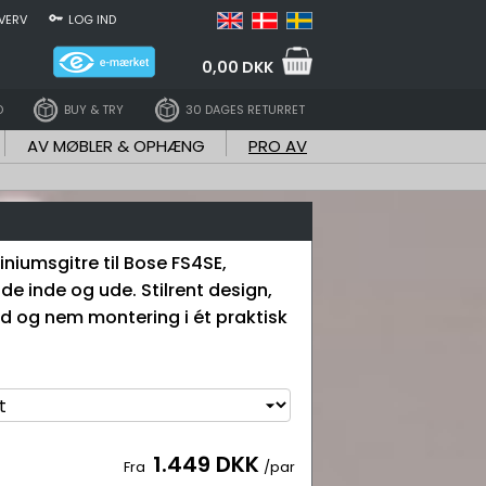
VERV
LOG IND
0,00 DKK
D
BUY & TRY
30 DAGES RETURRET
AV MØBLER & OPHÆNG
PRO AV
niumsgitre til Bose FS4SE,
åde inde og ude. Stilrent design,
d og nem montering i ét praktisk
1.449 DKK
Fra
/par