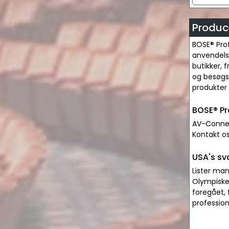
Produce
BOSE® Prof
anvendelse
butikker, 
og besøgsc
produkter 
BOSE® Pr
AV-Connect
Kontakt os
USA's sv
Lister man
Olympiske 
foregået, 
profession