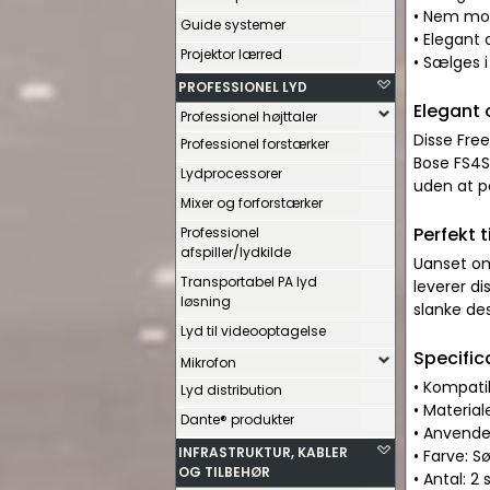
• Nem mon
Guide systemer
• Elegant 
Projektor lærred
• Sælges 
PROFESSIONEL LYD
Elegant 
Professionel højttaler
Disse Free
Professionel forstærker
Bose FS4SE
Lydprocessorer
uden at på
Mixer og forforstærker
Perfekt 
Professionel
afspiller/lydkilde
Uanset om
Transportabel PA lyd
leverer di
løsning
slanke des
Lyd til videooptagelse
Specific
Mikrofon
• Kompati
Lyd distribution
• Materia
Dante® produkter
• Anvende
INFRASTRUKTUR, KABLER
• Farve: Sø
OG TILBEHØR
• Antal: 2 