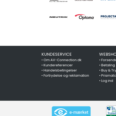
KUNDESERVICE
WEBSHO
•
Om AV-Connection.dk
•
Forsende
•
Kundereferencer
•
Betaling
•
Handelsbetingelser
•
Buy & Tr
•
Fortrydelse og reklamation
•
Prismat
•
Log ind