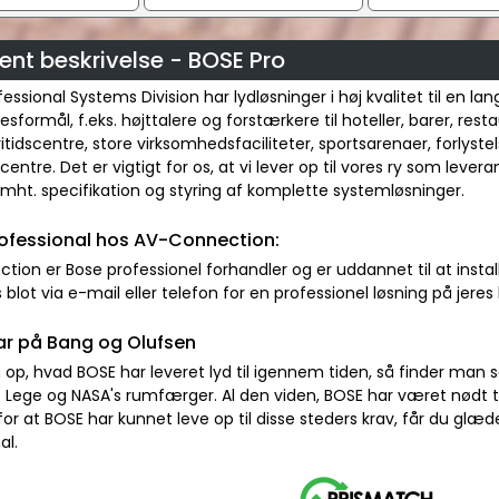
nt beskrivelse - BOSE Pro
essional Systems Division har lydløsninger i høj kvalitet til en la
sformål, f.eks. højttalere og forstærkere til hoteller, barer, rest
fritidscentre, store virksomhedsfaciliteter, sportsarenaer, forlyste
entre. Det er vigtigt for os, at vi lever op til vores ry som lever
mht. specifikation og styring af komplette systemløsninger.
ofessional hos AV-Connection:
ion er Bose professionel forhandler og er uddannet til at install
 blot via e-mail eller telefon for en professionel løsning på jeres 
ar på Bang og Olufsen
 op, hvad BOSE har leveret lyd til igennem tiden, så finder man s
Lege og NASA's rumfærger. Al den viden, BOSE har været nødt til a
for at BOSE har kunnet leve op til disse steders krav, får du glæd
al.