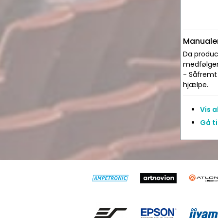
Manualer
Da produce
medfølger 
- Såfremt 
hjælpe.
Vis 
Gå ti