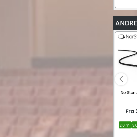
ANDRE
NorStone
Fra
2,0 m.
3,