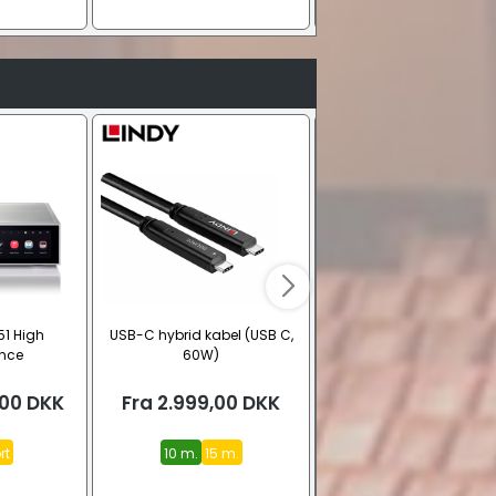
51 High
USB-C hybrid kabel (USB C,
Skross Qi lader (USB-A, 
nce
60W)
reamer
,00
DKK
Fra
2.999,00
DKK
219,00
DKK
rt
10 m.
15 m.