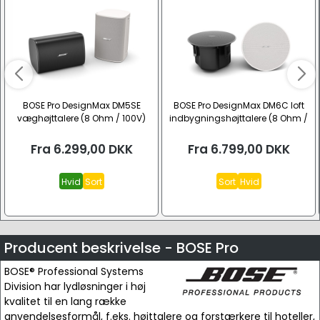
BOSE Pro DesignMax DM5SE
BOSE Pro DesignMax DM6C loft
væghøjttalere (8 Ohm / 100V)
indbygningshøjttalere (8 Ohm /
100V)
Fra
6.299,00
DKK
Fra
6.799,00
DKK
Hvid
Sort
Sort
Hvid
Producent beskrivelse - BOSE Pro
BOSE® Professional Systems
Division har lydløsninger i høj
kvalitet til en lang række
anvendelsesformål, f.eks. højttalere og forstærkere til hoteller,