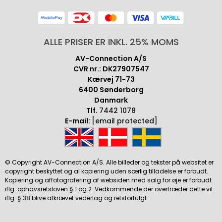
ALLE PRISER ER INKL. 25% MOMS
AV-Connection A/S
CVR nr.: DK27907547
Kærvej 71-73
6400 Sønderborg
Danmark
Tlf.
7442 1078
E-mail:
[email protected]
© Copyright AV-Connection A/S. Alle billeder og tekster på websitet er
copyright beskyttet og al kopiering uden særlig tilladelse er forbudt.
Kopiering og affotografering af websiden med salg for øje er forbudt
iflg. ophavsretsloven § 1 og 2. Vedkommende der overtræder dette vil
iflg. § 38 blive afkrævet vederlag og retsforfulgt.