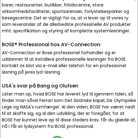
barer, restauranter, butikker, fritidscentre, store
virksomhedsfaciliteter, sportsarenaer, forlystelsesparker og
besøgscentre. Det er vigtigt for os, at vi lever op til vores ry
som leverandør af de allerbedste professinelle AV produkter
mht. specifikation og styring af komplette systemløsninger.
BOSE® Professional hos AV-Connection:
AV-Connection er Bose professionel forhandler og er
uddannet til at installere professionelle løsninger fra BOSE.
Kontakt os blot via e-mail eller telefon for en professionel
løsning på jeres lyd-løsning.
USA's svar på Bang og Olufsen
Lister man op, hvad BOSE har leveret lyd til igennem tiden, så
finder man såvel Ferrari som Det Sixtinske kapel, De Olympiske
Lege og NASA's rumfærger. Al den viden, BOSE har været nødt
til at skaffe sig, og al den udvikling, der er foregået, for at
BOSE har kunnet leve op til disse steders krav, får du glæde af,
nå I får et lydsystem fra BOSE professional.