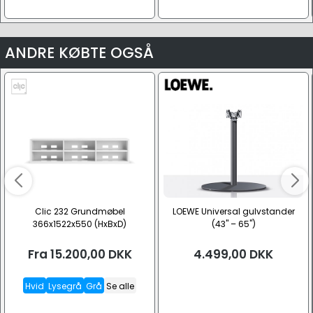
ANDRE KØBTE OGSÅ
Clic 232 Grundmøbel
LOEWE Universal gulvstander
366x1522x550 (HxBxD)
(43" – 65")
Fra
15.200,00
DKK
4.499,00
DKK
Hvid
Lysegrå
Grå
Se alle