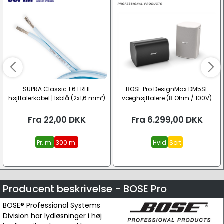
SUPRA Classic 1.6 FRHF
BOSE Pro DesignMax DM5SE
højttalerkabel | Isblå (2x1,6 mm²)
væghøjttalere (8 Ohm / 100V)
Fra
22,00
DKK
Fra
6.299,00
DKK
Pr. m.
300 m.
Hvid
Sort
Producent beskrivelse - BOSE Pro
BOSE® Professional Systems
Division har lydløsninger i høj