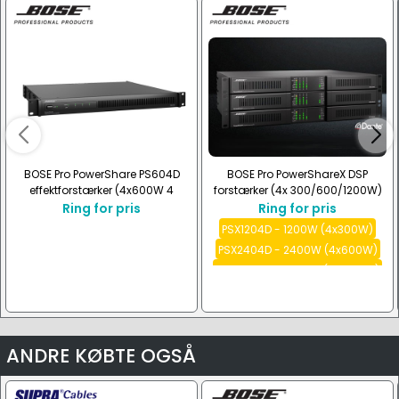
BOSE Pro PowerShare PS604D
BOSE Pro PowerShareX DSP
effektforstærker (4x600W 4
forstærker (4x 300/600/1200W)
Ohm/100V)
Ring for pris
Ring for pris
PSX1204D - 1200W (4x300W)
PSX2404D - 2400W (4x600W)
PSX4804D - 4800W (4x1200W)
Se alle
ANDRE KØBTE OGSÅ