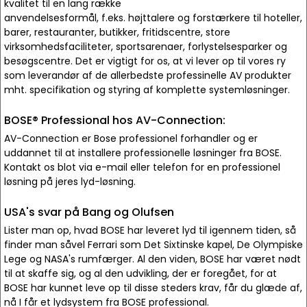
kvalitet til en lang række
anvendelsesformål, f.eks. højttalere og forstærkere til hoteller,
barer, restauranter, butikker, fritidscentre, store
virksomhedsfaciliteter, sportsarenaer, forlystelsesparker og
besøgscentre. Det er vigtigt for os, at vi lever op til vores ry
som leverandør af de allerbedste professinelle AV produkter
mht. specifikation og styring af komplette systemløsninger.
BOSE® Professional hos AV-Connection:
AV-Connection er Bose professionel forhandler og er
uddannet til at installere professionelle løsninger fra BOSE.
Kontakt os blot via e-mail eller telefon for en professionel
løsning på jeres lyd-løsning.
USA's svar på Bang og Olufsen
Lister man op, hvad BOSE har leveret lyd til igennem tiden, så
finder man såvel Ferrari som Det Sixtinske kapel, De Olympiske
Lege og NASA's rumfærger. Al den viden, BOSE har været nødt
til at skaffe sig, og al den udvikling, der er foregået, for at
BOSE har kunnet leve op til disse steders krav, får du glæde af,
nå I får et lydsystem fra BOSE professional.