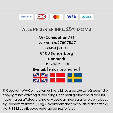
ALLE PRISER ER INKL. 25% MOMS
AV-Connection A/S
CVR nr.: DK27907547
Kærvej 71-73
6400 Sønderborg
Danmark
Tlf.
7442 1078
E-mail:
[email protected]
© Copyright AV-Connection A/S. Alle billeder og tekster på websitet er
copyright beskyttet og al kopiering uden særlig tilladelse er forbudt.
Kopiering og affotografering af websiden med salg for øje er forbudt
iflg. ophavsretsloven § 1 og 2. Vedkommende der overtræder dette vil
iflg. § 38 blive afkrævet vederlag og retsforfulgt.