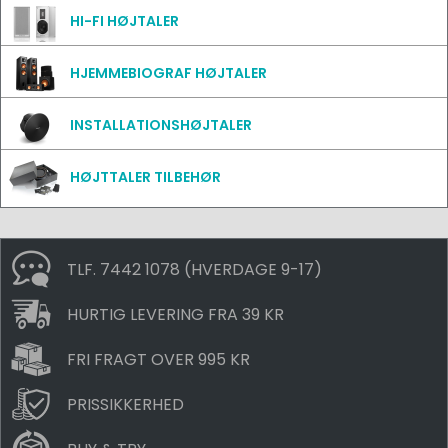
HI-FI HØJTALER
HJEMMEBIOGRAF HØJTALER
INSTALLATIONSHØJTALER
HØJTTALER TILBEHØR
TLF. 7442 1078 (HVERDAGE 9-17)
HURTIG LEVERING FRA 39 KR
FRI FRAGT OVER 995 KR
PRISSIKKERHED