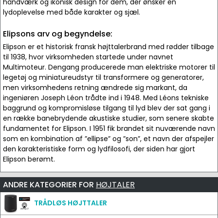
håndværk og ikonisk design for dem, der ønsker en
lydoplevelse med både karakter og sjæl.
Elipsons arv og begyndelse:
Elipson er et historisk fransk højttalerbrand med rødder tilbage
til 1938, hvor virksomheden startede under navnet
Multimoteur. Dengang producerede man elektriske motorer til
legetøj og miniatureudstyr til transformere og generatorer,
men virksomhedens retning ændrede sig markant, da
ingeniøren Joseph Léon trådte ind i 1948. Med Léons tekniske
baggrund og kompromisløse tilgang til lyd blev der sat gang i
en række banebrydende akustiske studier, som senere skabte
fundamentet for Elipson. I 1951 fik brandet sit nuværende navn
som en kombination af ”ellipse” og ”son”, et navn der afspejler
den karakteristiske form og lydfilosofi, der siden har gjort
Elipson berømt.
ANDRE KATEGORIER FOR
HØJTALER
TRÅDLØS HØJTTALER