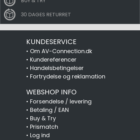
BUY & TRY
30 DAGES RETURRET
KUNDESERVICE
•
Om AV-Connection.dk
•
Kundereferencer
•
Handelsbetingelser
•
Fortrydelse og reklamation
WEBSHOP INFO
•
Forsendelse / levering
•
Betaling / EAN
•
Buy & Try
•
Prismatch
•
Log ind