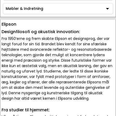
Tilbehør
Møbler & Indretning
Møbler & Indretning
Elipson
Designfilosofi og akustisk innovation:
Fra 1950’erne og frem skabte Elipson et designsprog, der var
langt forud for sin tid. Brandet blev kendt for sine sfæriske
højttalere med avancerede reflektor- og resonatorbaserede
teknologier, som gjorde det muligt at koncentrere lydens
energi med præcision og styrke. Disse futuristiske former var
ikke kun et æstetisk valg, men en akustisk løsning, der gav en
naturlig og ufarvet lyd. Studierne, der ledte til disse ikoniske
konstruktioner, var fyldt med prototyper i form af amforaer,
æg, kegler og sfærer, der alle repræsenterede Elipsons mål
om at skabe den mest levende og autentiske gengivelse af
lyd. Denne nysgerrige og kunstneriske tilgang til akustisk
design har altid været kernen i Elipsons udvikling.
Fra studier til hjemmet: