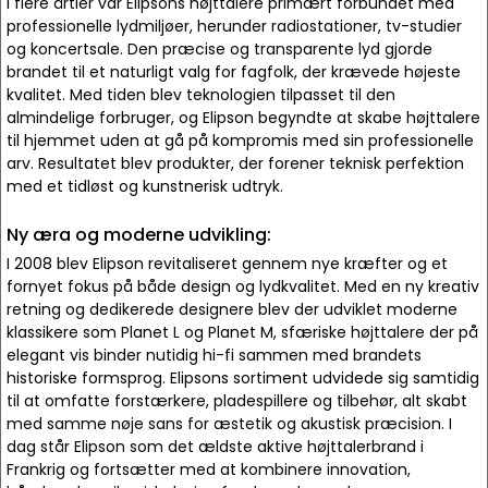
I flere årtier var Elipsons højttalere primært forbundet med
professionelle lydmiljøer, herunder radiostationer, tv-studier
og koncertsale. Den præcise og transparente lyd gjorde
brandet til et naturligt valg for fagfolk, der krævede højeste
kvalitet. Med tiden blev teknologien tilpasset til den
almindelige forbruger, og Elipson begyndte at skabe højttalere
til hjemmet uden at gå på kompromis med sin professionelle
arv. Resultatet blev produkter, der forener teknisk perfektion
med et tidløst og kunstnerisk udtryk.
Ny æra og moderne udvikling:
I 2008 blev Elipson revitaliseret gennem nye kræfter og et
fornyet fokus på både design og lydkvalitet. Med en ny kreativ
retning og dedikerede designere blev der udviklet moderne
klassikere som Planet L og Planet M, sfæriske højttalere der på
elegant vis binder nutidig hi-fi sammen med brandets
historiske formsprog. Elipsons sortiment udvidede sig samtidig
til at omfatte forstærkere, pladespillere og tilbehør, alt skabt
med samme nøje sans for æstetik og akustisk præcision. I
dag står Elipson som det ældste aktive højttalerbrand i
Frankrig og fortsætter med at kombinere innovation,