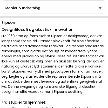
Tilbehør
Møbler & Indretning
Møbler & Indretning
Elipson
Designfilosofi og akustisk innovation:
Fra 1950’erne og frem skabte Elipson et designsprog, der var
langt forud for sin tid. Brandet blev kendt for sine sfæriske
højttalere med avancerede reflektor- og resonatorbaserede
teknologier, som gjorde det muligt at koncentrere lydens
energi med præcision og styrke. Disse futuristiske former var
ikke kun et æstetisk valg, men en akustisk løsning, der gav en
naturlig og ufarvet lyd. Studierne, der ledte til disse ikoniske
konstruktioner, var fyldt med prototyper i form af amforaer,
æg, kegler og sfærer, der alle repræsenterede Elipsons mål
om at skabe den mest levende og autentiske gengivelse af
lyd. Denne nysgerrige og kunstneriske tilgang til akustisk
design har altid været kernen i Elipsons udvikling.
Fra studier til hjemmet: