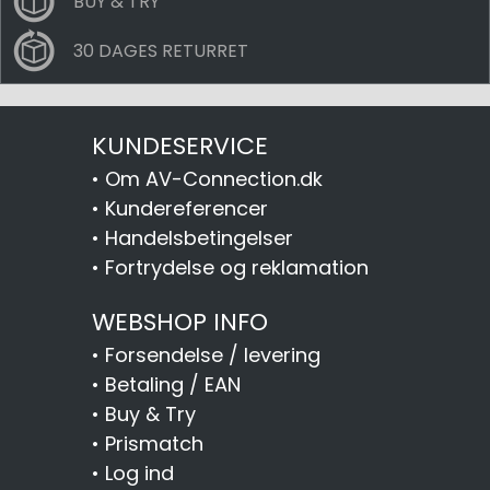
BUY & TRY
30 DAGES RETURRET
KUNDESERVICE
•
Om AV-Connection.dk
•
Kundereferencer
•
Handelsbetingelser
•
Fortrydelse og reklamation
WEBSHOP INFO
•
Forsendelse / levering
•
Betaling / EAN
•
Buy & Try
•
Prismatch
•
Log ind