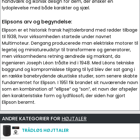
håndværk og ikonisk design for dem, der ønsker en
lydoplevelse med både karakter og sjæl.
Elipsons arv og begyndelse:
Elipson er et historisk fransk højttalerbrand med rødder tilbage
til 1938, hvor virksomheden startede under navnet
Multimoteur. Dengang producerede man elektriske motorer til
legetøj og miniatureudstyr til transformere og generatorer,
men virksomhedens retning ændrede sig markant, da
ingeniøren Joseph Léon trådte ind i 1948. Med Léons tekniske
baggrund og kompromisløse tilgang til lyd blev der sat gang i
en række banebrydende akustiske studier, som senere skabte
fundamentet for Elipson. I 1951 fik brandet sit nuværende navn
som en kombination af ”ellipse” og ”son”, et navn der afspejler
den karakteristiske form og lydfilosofi, der siden har gjort
Elipson berømt.
ANDRE KATEGORIER FOR
HØJTALER
TRÅDLØS HØJTTALER