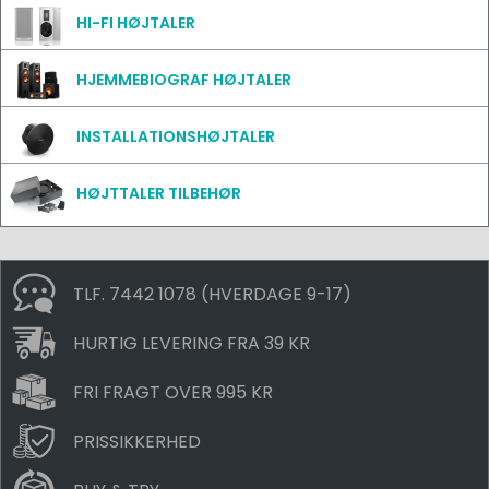
HI-FI HØJTALER
HJEMMEBIOGRAF HØJTALER
INSTALLATIONSHØJTALER
HØJTTALER TILBEHØR
TLF. 7442 1078 (HVERDAGE 9-17)
HURTIG LEVERING FRA 39 KR
FRI FRAGT OVER 995 KR
PRISSIKKERHED