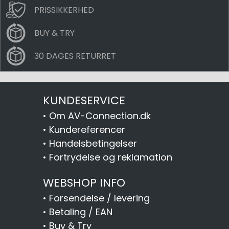
PRISSIKKERHED
BUY & TRY
30 DAGES RETURRET
KUNDESERVICE
•
Om AV-Connection.dk
•
Kundereferencer
•
Handelsbetingelser
•
Fortrydelse og reklamation
WEBSHOP INFO
•
Forsendelse / levering
•
Betaling / EAN
•
Buy & Try