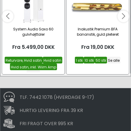
System Audio Saxo 60
Inakustik Premium BFA
gulvhøjttaler
bananstik, guld pleteret
Fra
5.499,00
DKK
Fra
19,00
DKK
Returvare, Hvid satin
Hvid satin
1 stk
10 stk
50 stk
Se alle
Hvid satin, inkl. Wiim Amp
Se alle
TLF. 7442 1078 (HVERDAGE 9-17)
HURTIG LEVERING FRA 39 KR
FRI FRAGT OVER 995 KR