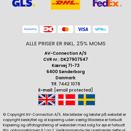
ALLE PRISER ER INKL. 25% MOMS
AV-Connection A/S
CVR nr.: DK27907547
Kærvej 71-73
6400 Sønderborg
Danmark
Tlf.
7442 1078
E-mail:
[email protected]
© Copyright AV-Connection A/S. Alle billeder og tekster på websitet er
copyright beskyttet og al kopiering uden særlig tilladelse er forbudt.
Kopiering og affotografering af websiden med salg for øje er forbudt
iflg. ophavsretsloven § 1 og 2. Vedkommende der overtræder dette vil