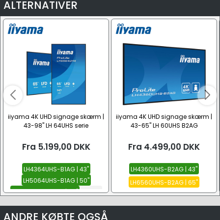
ALTERNATIVER
iiyama 4K UHD signage skærm |
iiyama 4K UHD signage skærm |
43-98" LH 64UHS serie
43-65" LH 60UHS B2AG
Fra
5.199,00
DKK
Fra
4.499,00
DKK
LH4364UHS-B1AG | 43"
LH4360UHS-B2AG | 43"
LH5064UHS-B1AG | 50"
LH6560UHS-B2AG | 65"
LH5564UHS-B1AG | 55"
Se alle
ANDRE KØBTE OGSÅ