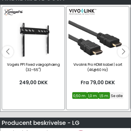
Vogels PP1 Fixed vægophæng
Vivolink Pro HDMI kabel | sort
(32–55")
(4K@60 Hz)
249,00
DKK
Fra
79,00
DKK
0,50 m.
1,0 m.
1,5 m.
Se alle
Producent beskrivelse - LG