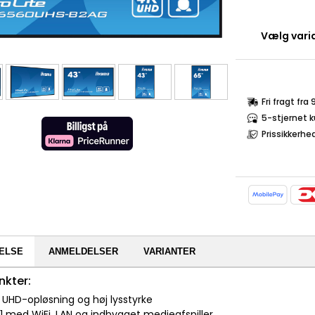
Vælg varia
Fri fragt fra
5-stjernet 
Prissikkerhe
ELSE
ANMELDELSER
VARIANTER
nkter:
 UHD-opløsning og høj lysstyrke
11 med WiFi, LAN og indbygget medieafspiller