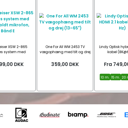
iser XSW 2-865
One For All WM 2453 TV
Lindy Optisk hybr
øs system med
vægophæng med tilt og drej
kabel (8K@
t mikrofon, Bånd E
(13–65")
99,00
DKK
359,00
DKK
Fra
749,0
10 m.
15 m.
20 