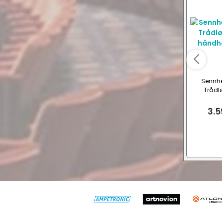
Sennhe
Trådl
håndhold
3.5