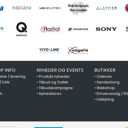
P INFO
NYHEDER OG EVENTS
BUTIKKER
lse / levering
•
Produkt nyheder
•
Odense
 / EAN
•
Tilbud og Outlet
•
Sønderborg
y
•
Tilbudskampagne
•
Webshop
ch
•
Nyhedsbrev
•
Erhvervssalg / B
•
Udlejning