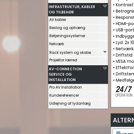
• Kontrast
INFRASTRUKTUR, KABLER
• Betragni
OG TILBEHØR
• Responst
AV kabler
• HDMI-por
Beslag og ophæng
• USB-port
Betjeningssystemer
• Indbygge
• Lyd: 2x 
Netværk
• Netværk:
Rack system og skabe
• Driftstid
Projektor lærred
• VESA m
• Effektfo
AV-CONNECTION
• Driftste
SERVICE OG
INSTALLATION
• Medfølge
Pro AV Installation
Kundereferencer
Udlejning af lydanlæg
ALTER