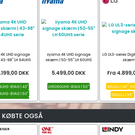
 4K UHD signage
iiyama 4K UHD signage
LG UL3-series Dig
 43-98" LH 64UHS
skærm | 50-55" LH 60UHS
skær
serie
serie
.199,00
DKK
5.499,00
DKK
Fra
4.899,
UHS-B1AG | 43"
LH5060UHS-B1AG | 50"
43UL3J | 43"
50
UHS-B1AG | 50"
55UL3J | 55"
UHS-B1AG | 55"
Se alle
 KØBTE OGSÅ