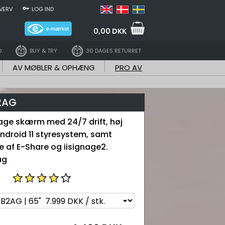
VERV
LOG IND
0,00 DKK
D
BUY & TRY
30 DAGES RETURRET
AV MØBLER & OPHÆNG
PRO AV
B2AG
age skærm med 24/7 drift, høj
Android 11 styresystem, samt
e af E-Share og iisignage2.
ag