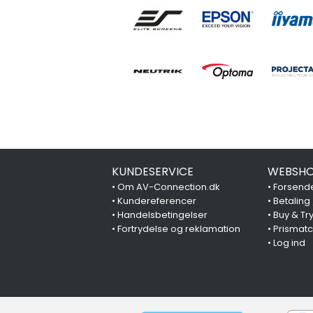
KUNDESERVICE
WEBSHO
•
Om AV-Connection.dk
•
Forsende
•
Kundereferencer
•
Betaling
•
Handelsbetingelser
•
Buy & Tr
•
Fortrydelse og reklamation
•
Prismat
•
Log ind