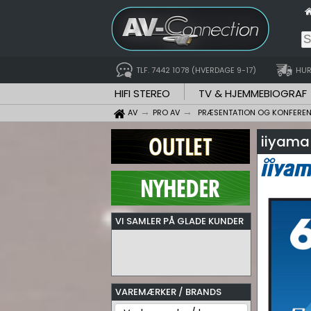
TLF. 7442 1078 (HVERDAGE 9-17)
HUR
HIFI STEREO
TV & HJEMMEBIOGRAF
AV
PRO AV
PRÆSENTATION OG KONFERE
iiyama
VI SAMLER PÅ GLADE KUNDER
VAREMÆRKER / BRANDS