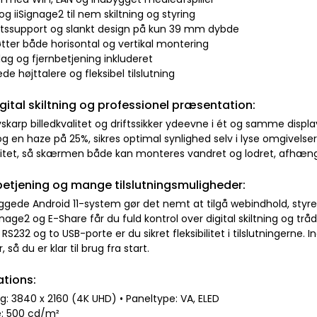
og iiSignage2 til nem skiltning og styring
iftssupport og slankt design på kun 39 mm dybde
øtter både horisontal og vertikal montering
ag og fjernbetjening inkluderet
de højttalere og fleksibel tilslutning
digital skiltning og professionel præsentation:
vskarp billedkvalitet og driftssikker ydeevne i ét og samme disp
og en haze på 25%, sikres optimal synlighed selv i lyse omgivels
litet, så skærmen både kan monteres vandret og lodret, afhæng
 betjening og mange tilslutningsmuligheder:
ggede Android 11-system gør det nemt at tilgå webindhold, styre 
nage2 og E-Share får du fuld kontrol over digital skiltning og t
RS232 og to USB-porte er du sikret fleksibilitet i tilslutningern
 så du er klar til brug fra start.
ations:
g: 3840 x 2160 (4K UHD) • Paneltype: VA, ELED
e: 500 cd/m²