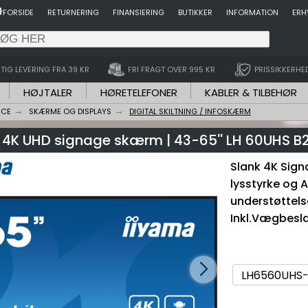
FORSIDE
RETURNERING
FINANSIERING
BUTIKKER
INFORMATION
ERH
TIG LEVERING FRA 39 KR
FRI FRAGT OVER 995 KR
PRISSIKKERHE
HØJTALER
HØRETELEFONER
KABLER & TILBEHØR
NCE
SKÆRME OG DISPLAYS
DIGITAL SKILTNING / INFOSKÆRM
 4K UHD signage skærm | 43-65'' LH 60UHS 
Slank 4K Sign
lysstyrke og 
understøttels
Inkl.Vægbesl