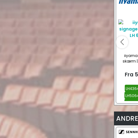
iiyama
skærm |
Fra
5
LH4364
LH5064
LH5564
ANDRE