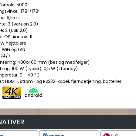
forhold: 5000:1
ngsvinkel: 178°/178°
id: 6,5 ms
te: 3 (version 2.0)
e: 2 (USB 2.0)
t OS: Android 11
10W højttalere
 WiFi og LAN
: 24/7
ontering: 400x400 mm (beslag medfølger)
rbrug: 100 W (typisk), 0,5 W (standby)
mperatur: 0 - 40 °C
r: HDMI-, strøm- og RS232-kabel, fjernbetjening, batterier
NATIVER