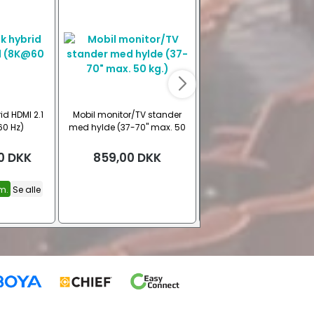
id HDMI 2.1
Mobil monitor/TV stander
BOSE Pro Videobar VB
60 Hz)
med hylde (37-70" max. 50
konference soundbar (
kg.)
0
DKK
859,00
DKK
10.590,00
DKK
m.
Se alle