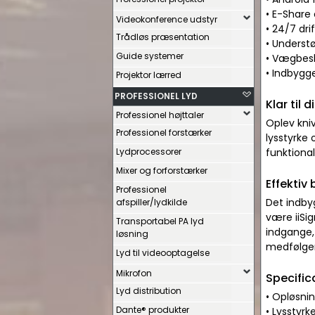
• E-Share 
Videokonference udstyr
• 24/7 dr
Trådløs præsentation
• Underst
Guide systemer
• Vægbesl
• Indbygge
Projektor lærred
PROFESSIONEL LYD
Klar til 
Professionel højttaler
Oplev kni
Professionel forstærker
lysstyrke 
Lydprocessorer
funktiona
Mixer og forforstærker
Effektiv
Professionel
Det indby
afspiller/lydkilde
være iiSig
Transportabel PA lyd
indgange, 
løsning
medfølger,
Lyd til videooptagelse
Mikrofon
Specific
Lyd distribution
• Opløsnin
Dante® produkter
• Lysstyrk