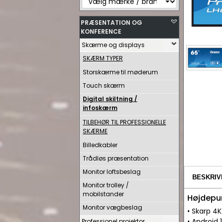
PRÆSENTATION OG
KONFERENCE
Skærme og displays
SKÆRM TYPER
Storskærme til møderum
Touch skærm
Digital skiltning /
infoskærm
TILBEHØR TIL PROFESSIONELLE
SKÆRME
Billedkabler
Trådløs præsentation
Monitor loftsbeslag
BESKRIV
Monitor trolley /
mobilstander
Højdepu
Monitor vægbeslag
• Skarp 4K
• Android 
Professionel projektor