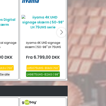
ital signage
iiyama 4K UHD signage
Optoma N-Serie 4K UH
m
skærm | 50-98" LH 75UHS
signage skærm | 55-9
serie
00
DKK
Fra
6.799,00
DKK
Fra
10.599,00
DK
UL3J | 50"
LH5075UHS-B1AG | 50"
N3651K | 65"
N3751K | 7
Se alle
LH9875UHS-B2AG | 98"
N3861K | 86"
Se alle