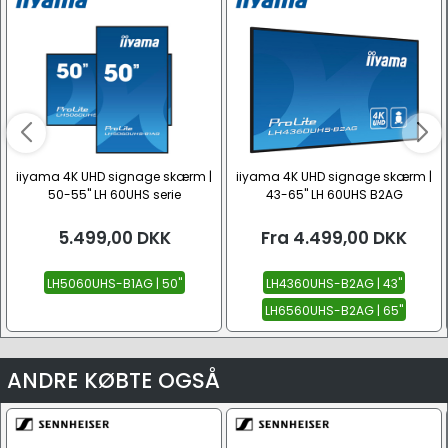
iiyama 4K UHD signage skærm |
iiyama 4K UHD signage skærm |
50-55" LH 60UHS serie
43-65" LH 60UHS B2AG
5.499,00
DKK
Fra
4.499,00
DKK
LH5060UHS-B1AG | 50"
LH4360UHS-B2AG | 43"
LH6560UHS-B2AG | 65"
ANDRE KØBTE OGSÅ