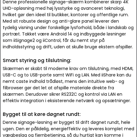
Denne professionelle signage-skærm kombinerer skarp 4K
UHD-opløsning med høj lysstyrke og avanceret teknologi,
hvilket gør den ideel til butikker, kontorer og offentlige rum.
Med sit robuste design og anti-glare panel leverer den
tydelig visning under forskellige lysforhold, både i landskab og
portræt. Takket være Android 14 og indbyggede løsninger
som iiSignage2 og iiControl, får du nemt styr på
indholdsstyring og drift, uden at skulle bruge ekstern afspiller.
Smart styring og tilslutning:
Skærmen er skabt til moderne krav om tilslutning, med HDMI,
USB-C og to USB-porte samt WiFi og LAN. Med iiShare kan du
nemt caste indhold trådløst, mens den intuitive web- og
filbrowser gør det let at afspille materiale direkte fra
skærmen. Derudover sikrer RS232C og kontrol via LAN en
effektiv integration i eksisterende netværk og opsætninger.
Bygget til at køre døgnet rundt:
Denne signage-løsning er bygget til drift døgnet rundt, hele
ugen. Den er pålidelig, energieffektiv og leveres komplet med
vægbeslag og fjernbetjening, så du hurtigt kan komme i