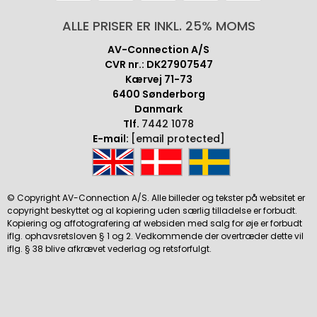
ALLE PRISER ER INKL. 25% MOMS
AV-Connection A/S
CVR nr.: DK27907547
Kærvej 71-73
6400 Sønderborg
Danmark
Tlf.
7442 1078
E-mail:
[email protected]
© Copyright AV-Connection A/S. Alle billeder og tekster på websitet er
copyright beskyttet og al kopiering uden særlig tilladelse er forbudt.
Kopiering og affotografering af websiden med salg for øje er forbudt
iflg. ophavsretsloven § 1 og 2. Vedkommende der overtræder dette vil
iflg. § 38 blive afkrævet vederlag og retsforfulgt.