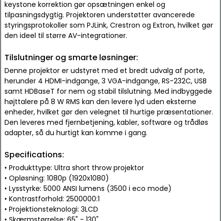
keystone korrektion gør opsætningen enkel og
tilpasningsdygtig. Projektoren understøtter avancerede
styringsprotokoller som PJLink, Crestron og Extron, hvilket gør
den ideel til større AV-integrationer.
Tilslutninger og smarte løsninger:
Denne projektor er udstyret med et bredt udvalg af porte,
herunder 4 HDMI-indgange, 3 VGA-indgange, RS-232C, USB
samt HDBaseT for nem og stabil tilslutning. Med indbyggede
højttalere på 8 W RMS kan den levere lyd uden eksterne
enheder, hvilket gør den velegnet til hurtige præsentationer.
Den leveres med fjernbetjening, kabler, software og trådløs
adapter, så du hurtigt kan komme i gang.
Specifications:
• Produkttype: Ultra short throw projektor
• Opløsning: 1080p (1920x1080)
• Lysstyrke: 5000 ANSI lumens (3500 i eco mode)
• Kontrastforhold: 2500000:1
• Projektionsteknologi: 3LCD
• Skærmstørrelse: 65" - 130"