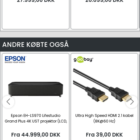
27.999,00
DKK
26.699,00
DKK
ANDRE KØBTE OGSÅ
Epson EH-LS970 Lifestudio
Ultra High Speed HDMI 2.1 kabel
Grand Plus 4K UST projektor (LCD,
(8K@60 Hz)
Laser, UST)
Fra
44.999,00
DKK
Fra
39,00
DKK