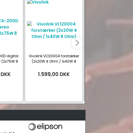
0D digital
Vivolink VL120004 forstærker
DIN Højttalerstik, han
r (2x75W 8
(2x20W 4 Ohm / 1x40W 8
Ohm)
DKK
1.599,00
DKK
Fra
15,00
DKK
1 stk
2 stk
4 stk
Se all