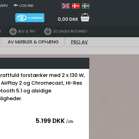
VERV
LOG IND
0,00 DKK
D
BUY & TRY
30 DAGES RETURRET
AV MØBLER & OPHÆNG
PRO AV
aftfuld forstærker med 2 x 130 W,
 AirPlay 2 og Chromecast, Hi-Res
etooth 5.1 og alsidige
ligheder.
5.199 DKK
/stk.