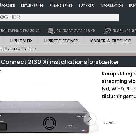
FORSIDE
RETURNERING
FINANSIERING
BUTIKKER
INFORMATION
ERH
TIG LEVERING FRA 39 KR
FRI FRAGT OVER 995 KR
PRISSIKKERHE
HØJTALER
HØRETELEFONER
KABLER & TILBEHØR
SSIONEL FORSTÆRKER
 Connect 2130 Xi installationsforstærker
Kompakt og kr
streaming via
lyd, Wi-Fi, Blu
tilslutningsmu
Varenr: