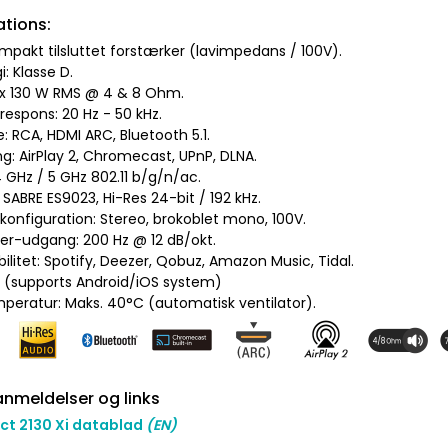
ations:
mpakt tilsluttet forstærker (lavimpedans / 100V).
i: Klasse D.
 2 x 130 W RMS @ 4 & 8 Ohm.
respons: 20 Hz - 50 kHz.
: RCA, HDMI ARC, Bluetooth 5.1.
g: AirPlay 2, Chromecast, UPnP, DLNA.
.4 GHz / 5 GHz 802.11 b/g/n/ac.
 SABRE ES9023, Hi-Res 24-bit / 192 kHz.
konfiguration: Stereo, brokoblet mono, 100V.
er-udgang: 200 Hz @ 12 dB/okt.
ilitet: Spotify, Deezer, Qobuz, Amazon Music, Tidal.
P (supports Android/iOS system)
emperatur: Maks. 40°C (automatisk ventilator).
nmeldelser og links
ct 2130 Xi datablad
(EN)