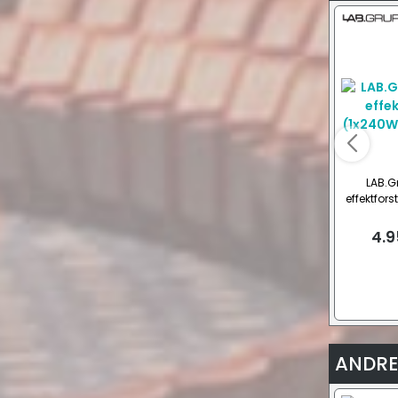
LAB.G
effektfor
O
4.9
ANDRE