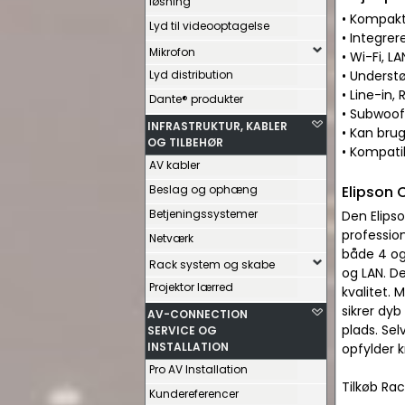
løsning
• Kompakt
Lyd til videooptagelse
• Integre
Mikrofon
• Wi-Fi, LA
Lyd distribution
• Understø
• Line-in,
Dante® produkter
• Subwoof
INFRASTRUKTUR, KABLER
• Kan brug
OG TILBEHØR
• Kompati
AV kabler
Beslag og ophæng
Elipson 
Betjeningssystemer
Den Elipso
professio
Netværk
både 4 og 
Rack system og skabe
og LAN. D
Projektor lærred
kvalitet.
sikrer dyb
AV-CONNECTION
plads. Se
SERVICE OG
INSTALLATION
opfylder k
Pro AV Installation
Tilkøb Rac
Kundereferencer