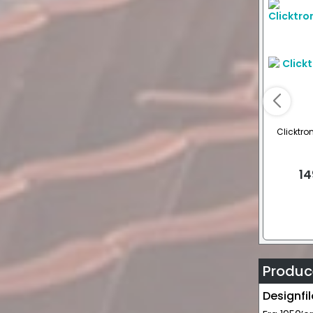
Clicktro
14
Produce
Designfil