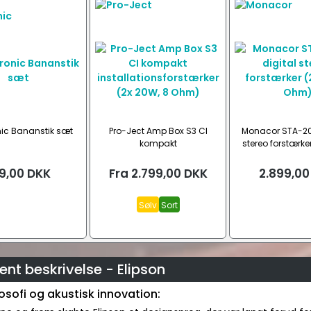
nic Bananstik sæt
Pro-Ject Amp Box S3 CI
Monacor STA-20
kompakt
stereo forstærke
installationsforstærker (2x
Ohm)
20W, 8 Ohm)
9,00
DKK
Fra
2.799,00
DKK
2.899,00
Sølv
Sort
nt beskrivelse - Elipson
osofi og akustisk innovation: