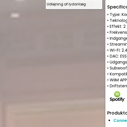
Udlejning af lydanlæg
Specific
• Type: Ko
• Teknolog
• Effekt:
• Frekvens
• Indgange
• Streamin
• Wi-Fi: 2
• DAC: ESS
• Udgangs
• Subwoof
• Kompatib
• WiiM AP
• Driftst
Produkta
Conne