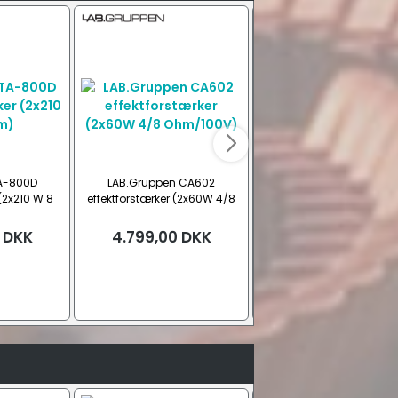
TA-800D
LAB.Gruppen CA602
LAB.Gruppen CA1201
 (2x210 W 8
effektforstærker (2x60W 4/8
effektforstærker (1x120W
Ohm/100V)
Ohm/100V)
DKK
4.799,00
DKK
4.599,00
DKK