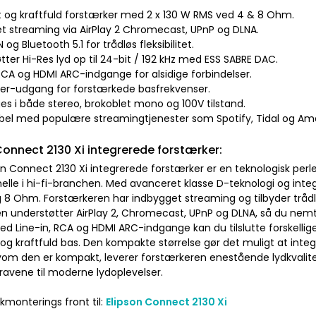
 og kraftfuld forstærker med 2 x 130 W RMS ved 4 & 8 Ohm.
ret streaming via AirPlay 2 Chromecast, UPnP og DLNA.
N og Bluetooth 5.1 for trådløs fleksibilitet.
tter Hi-Res lyd op til 24-bit / 192 kHz med ESS SABRE DAC.
 RCA og HDMI ARC-indgange for alsidige forbindelser.
er-udgang for forstærkede basfrekvenser.
es i både stereo, brokoblet mono og 100V tilstand.
bel med populære streamingtjenester som Spotify, Tidal og Am
Connect 2130 Xi integrerede forstærker:
n Connect 2130 Xi integrerede forstærker er en teknologisk perle
nelle i hi-fi-branchen. Med avanceret klasse D-teknologi og inte
8 Ohm. Forstærkeren har indbygget streaming og tilbyder trådløs 
en understøtter AirPlay 2, Chromecast, UPnP og DLNA, så du nemt
 Med Line-in, RCA og HDMI ARC-indgange kan du tilslutte forskell
 og kraftfuld bas. Den kompakte størrelse gør det muligt at inte
lvom den er kompakt, leverer forstærkeren enestående lydkvalit
ravene til moderne lydoplevelser.
kmonterings front til:
Elipson Connect 2130 Xi